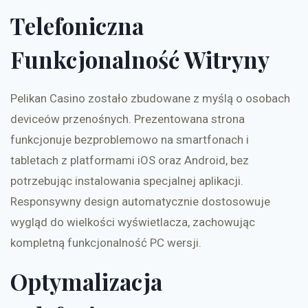
Telefoniczna
Funkcjonalność Witryny
Pelikan Casino zostało zbudowane z myślą o osobach
deviceów przenośnych. Prezentowana strona
funkcjonuje bezproblemowo na smartfonach i
tabletach z platformami iOS oraz Android, bez
potrzebując instalowania specjalnej aplikacji.
Responsywny design automatycznie dostosowuje
wygląd do wielkości wyświetlacza, zachowując
kompletną funkcjonalność PC wersji.
Optymalizacja