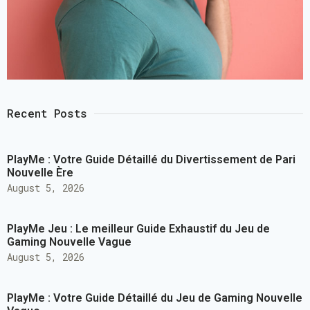
Recent Posts
PlayMe : Votre Guide Détaillé du Divertissement de Pari
Nouvelle Ère
August 5, 2026
PlayMe Jeu : Le meilleur Guide Exhaustif du Jeu de
Gaming Nouvelle Vague
August 5, 2026
PlayMe : Votre Guide Détaillé du Jeu de Gaming Nouvelle