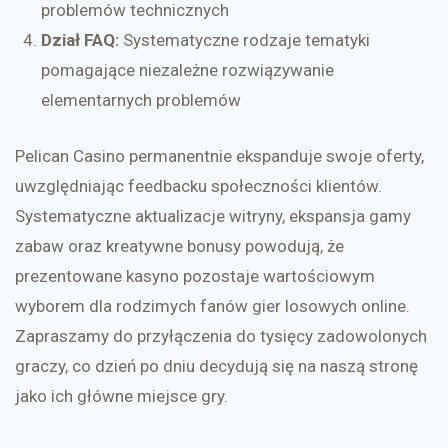
problemów technicznych
Dział FAQ:
Systematyczne rodzaje tematyki
pomagające niezależne rozwiązywanie
elementarnych problemów
Pelican Casino permanentnie ekspanduje swoje oferty,
uwzględniając feedbacku społeczności klientów.
Systematyczne aktualizacje witryny, ekspansja gamy
zabaw oraz kreatywne bonusy powodują, że
prezentowane kasyno pozostaje wartościowym
wyborem dla rodzimych fanów gier losowych online.
Zapraszamy do przyłączenia do tysięcy zadowolonych
graczy, co dzień po dniu decydują się na naszą stronę
jako ich główne miejsce gry.