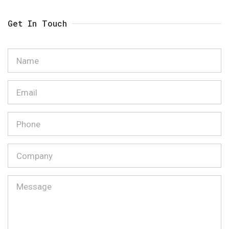
Get In Touch