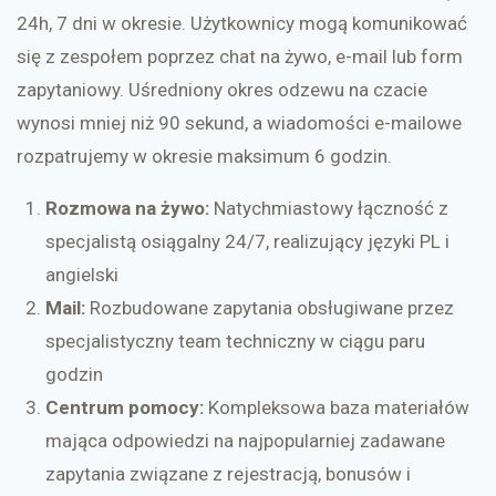
24h, 7 dni w okresie. Użytkownicy mogą komunikować
się z zespołem poprzez chat na żywo, e-mail lub form
zapytaniowy. Uśredniony okres odzewu na czacie
wynosi mniej niż 90 sekund, a wiadomości e-mailowe
rozpatrujemy w okresie maksimum 6 godzin.
Rozmowa na żywo:
Natychmiastowy łączność z
specjalistą osiągalny 24/7, realizujący języki PL i
angielski
Mail:
Rozbudowane zapytania obsługiwane przez
specjalistyczny team techniczny w ciągu paru
godzin
Centrum pomocy:
Kompleksowa baza materiałów
mająca odpowiedzi na najpopularniej zadawane
zapytania związane z rejestracją, bonusów i