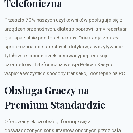
Telefoniczna
Przeszło 70% naszych użytkowników posługuje się z
urządzeń przenośnych, dlatego poprawiliśmy repertuar
gier specjalnie pod touch ekrany. Orientacja została
uproszczona do naturalnych dotyków, a wczytywanie
tytułów skrócone dzięki innowacyjnej redukcji
parametrów. Telefoniczna wersja Pelican Kasyno
wspiera wszystkie sposoby transakcji dostępne na PC.
Obsługa Graczy na
Premium Standardzie
Oferowany ekipa obsługi formuje się z
doświadczonych konsultantów obecnych przez całą