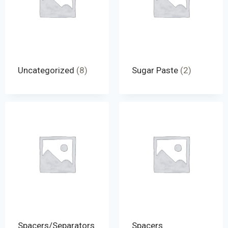
Uncategorized
(8)
Sugar Paste
(2)
Spacers/Separators
Spacers