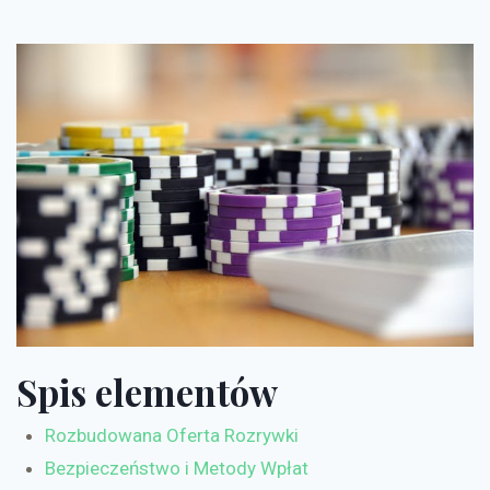
Spis elementów
Rozbudowana Oferta Rozrywki
Bezpieczeństwo i Metody Wpłat