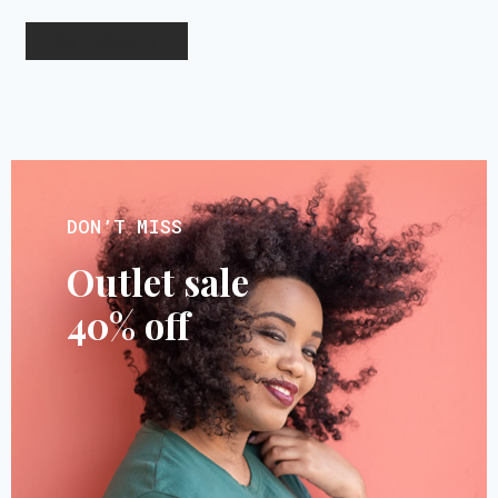
DON’T MISS
Outlet sale
40% off