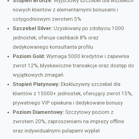
Stopień Bronze:
Wyjściowy szczebel dla wszelkich
nowych klientów z elementarnymi bonusami i
cotygodniowym zwrotem 5%
Szczebel Silver:
Uzyskiwany po zdobyciu 1000
jednostek, oferuje cashback 8% oraz
dedykowanego konsultanta profilu
Poziom Gold:
Wymaga 5000 kredytów i zapewnia
zwrot 12%, błyskawiczne transakcje oraz dostęp do
wyjątkowych zmagań
Stopień Platynowy:
Ekskluzywny szczebel dla
klientów z 15000+ jednostek, oferujący zwrot 15%,
prywatnego VIP opiekuna i dedykowane bonusy
Poziom Diamentowy:
Szczytowy poziom z
zwrotem 20%, zaproszeniami na imprezy offline
oraz indywidualnymi pułapami wypłat