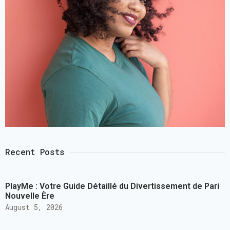
Recent Posts
PlayMe : Votre Guide Détaillé du Divertissement de Pari
Nouvelle Ère
August 5, 2026