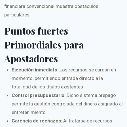
financiera convencional muestra obstáculos
particulares.
Puntos fuertes
Primordiales para
Apostadores
Ejecución inmediato:
Los recursos se cargan en
momento, permitiendo entrada directo a la
totalidad de los títulos existentes
Control presupuestario:
Dicho sistema prepago
permite la gestión controlada del dinero asignado al
entretenimiento
Carencia de rechazos:
Al tratarse de recursos