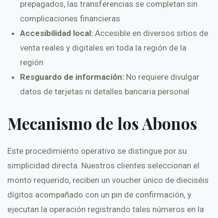
prepagados, las transferencias se completan sin
complicaciones financieras
Accesibilidad local:
Accesible en diversos sitios de
venta reales y digitales en toda la región de la
región
Resguardo de información:
No requiere divulgar
datos de tarjetas ni detalles bancaria personal
Mecanismo de los Abonos
Este procedimiento operativo se distingue por su
simplicidad directa. Nuestros clientes seleccionan el
monto requerido, reciben un voucher único de dieciséis
dígitos acompañado con un pin de confirmación, y
ejecutan la operación registrando tales números en la