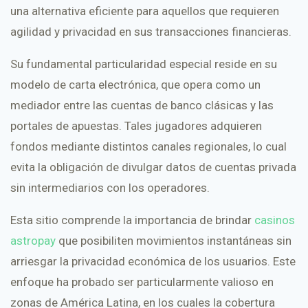
una alternativa eficiente para aquellos que requieren
agilidad y privacidad en sus transacciones financieras.
Su fundamental particularidad especial reside en su
modelo de carta electrónica, que opera como un
mediador entre las cuentas de banco clásicas y las
portales de apuestas. Tales jugadores adquieren
fondos mediante distintos canales regionales, lo cual
evita la obligación de divulgar datos de cuentas privada
sin intermediarios con los operadores.
Esta sitio comprende la importancia de brindar
casinos
astropay
que posibiliten movimientos instantáneas sin
arriesgar la privacidad económica de los usuarios. Este
enfoque ha probado ser particularmente valioso en
zonas de América Latina, en los cuales la cobertura