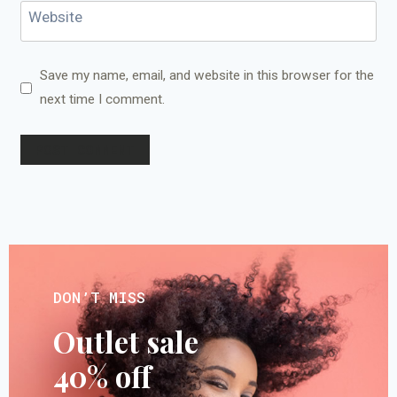
Website
Save my name, email, and website in this browser for the
next time I comment.
DON’T MISS
Outlet sale
40% off