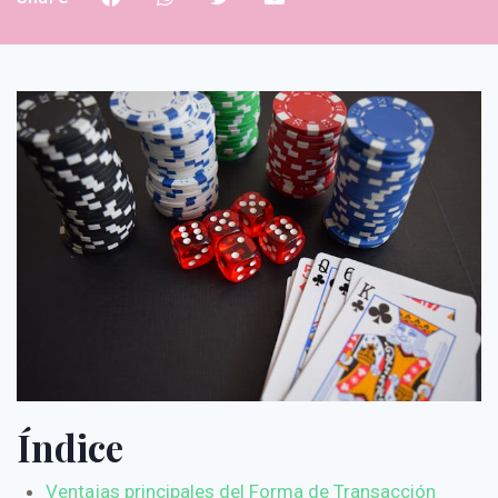
Índice
Ventajas principales del Forma de Transacción