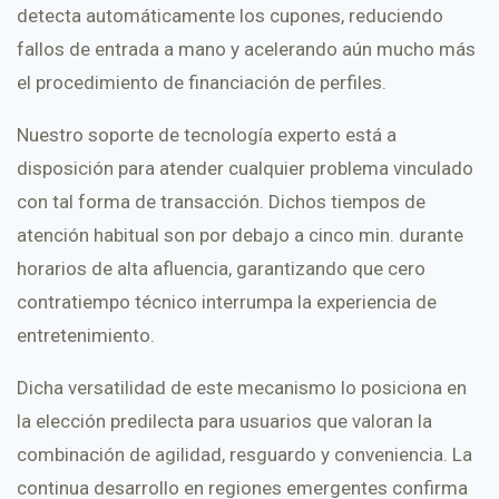
detecta automáticamente los cupones, reduciendo
fallos de entrada a mano y acelerando aún mucho más
el procedimiento de financiación de perfiles.
Nuestro soporte de tecnología experto está a
disposición para atender cualquier problema vinculado
con tal forma de transacción. Dichos tiempos de
atención habitual son por debajo a cinco min. durante
horarios de alta afluencia, garantizando que cero
contratiempo técnico interrumpa la experiencia de
entretenimiento.
Dicha versatilidad de este mecanismo lo posiciona en
la elección predilecta para usuarios que valoran la
combinación de agilidad, resguardo y conveniencia. La
continua desarrollo en regiones emergentes confirma