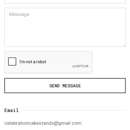
SEND MESSAGE
Email
celebrationcakestands@gmail.com