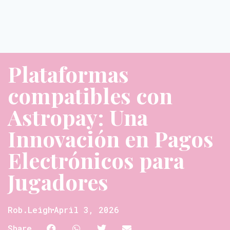
Plataformas
compatibles con
Astropay: Una
Innovación en Pagos
Electrónicos para
Jugadores
Rob.leigh
April 3, 2026
Share