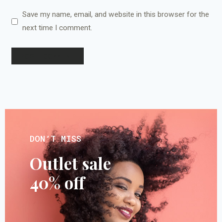
Save my name, email, and website in this browser for the
next time I comment.
DON’T MISS
Outlet sale
40% off