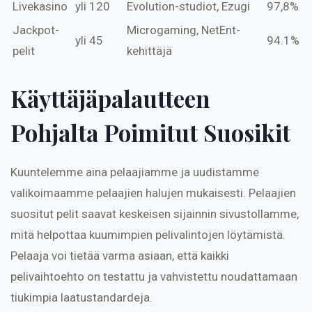
Livekasino
yli 120
Evolution-studiot, Ezugi
97,8%
Jackpot-
Microgaming, NetEnt-
yli 45
94.1%
pelit
kehittäjä
Käyttäjäpalautteen
Pohjalta Poimitut Suosikit
Kuuntelemme aina pelaajiamme ja uudistamme
valikoimaamme pelaajien halujen mukaisesti. Pelaajien
suositut pelit saavat keskeisen sijainnin sivustollamme,
mitä helpottaa kuumimpien pelivalintojen löytämistä.
Pelaaja voi tietää varma asiaan, että kaikki
pelivaihtoehto on testattu ja vahvistettu noudattamaan
tiukimpia laatustandardeja.