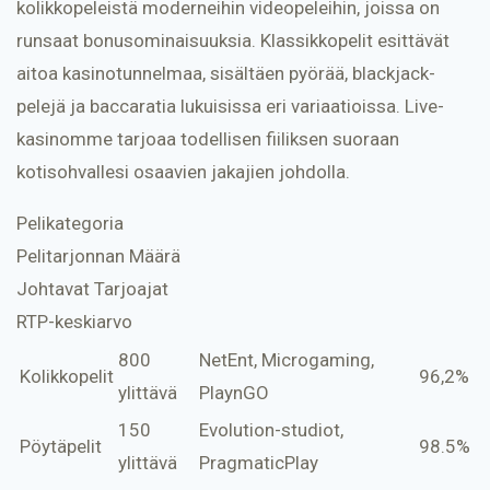
kolikkopeleistä moderneihin videopeleihin, joissa on
runsaat bonusominaisuuksia. Klassikkopelit esittävät
aitoa kasinotunnelmaa, sisältäen pyörää, blackjack-
pelejä ja baccaratia lukuisissa eri variaatioissa. Live-
kasinomme tarjoaa todellisen fiiliksen suoraan
kotisohvallesi osaavien jakajien johdolla.
Pelikategoria
Pelitarjonnan Määrä
Johtavat Tarjoajat
RTP-keskiarvo
800
NetEnt, Microgaming,
Kolikkopelit
96,2%
ylittävä
PlaynGO
150
Evolution-studiot,
Pöytäpelit
98.5%
ylittävä
PragmaticPlay