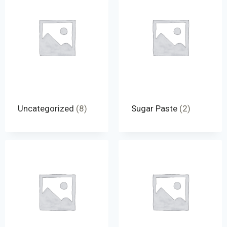
Uncategorized
(8)
Sugar Paste
(2)