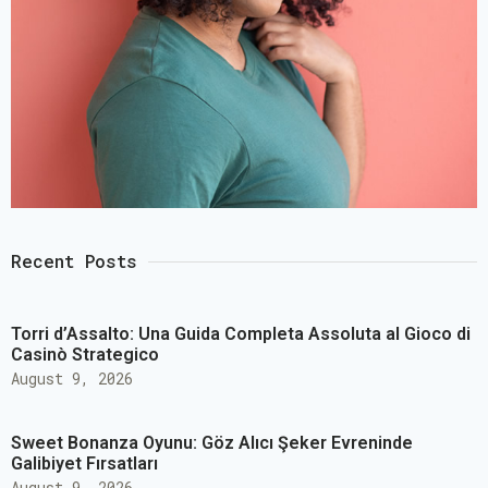
Recent Posts
Torri d’Assalto: Una Guida Completa Assoluta al Gioco di
Casinò Strategico
August 9, 2026
Sweet Bonanza Oyunu: Göz Alıcı Şeker Evreninde
Galibiyet Fırsatları
August 9, 2026