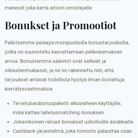
menevät joka kerta aitoon omistajalle.
Bonukset ja Promootiot
Palkitsemme pelaajia monipuolisilla bonustarjouksilla,
jotka on suunniteltu kasvattamaan pelikokemuksen
arvoa. Bonustemme säännöt ovat selkeät ja
oikeudenmukaiset, ja ne on rakennettu niin, että
tarjoukset antavat todellista hyötyä ilman liioiteltuja
kierrätysvaatimuksia.
Tervetuliaisbonuspaketti alkuvaiheen käyttäjille,
mikä kattaa talletusmatching-bonuksen
Jokaviikoinen reload-bonukset uskollisille asiakkaille
Cashback-järjestelmä, joka toiminto palauttaa osan