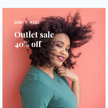
DON’T MISS
Outlet sale
40% off