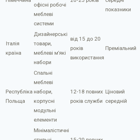
Німеччина
20-25 років
середні
офісні робочі
показники
меблеві
системи
Дизайнерські
від 15 до 20
Італія
товари,
років
Преміальний
країна
меблеві м’які
використання
набори
Спальні
меблеві
Республіка
набори,
12-18 повних
Ціновий
Польща
корпусні
років служби
середній
модульні
елементи
Мінімалістичні
стильні
15-20 повних