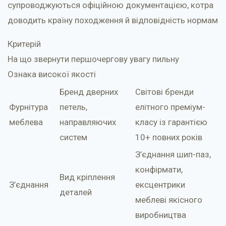
супроводжуються офіційною документацією, котра
доводить країну походження й відповідність нормам
Критерій
На що звернути першочергову увагу пильну
Ознака високої якості
Бренд дверних
Світові бренди
Фурнітура
петель,
елітного преміум-
меблева
направляючих
класу із гарантією
систем
10+ повних років
З’єднання шип-паз,
конфірмати,
Вид кріплення
З’єднання
ексцентрики
деталей
меблеві якісного
виробництва