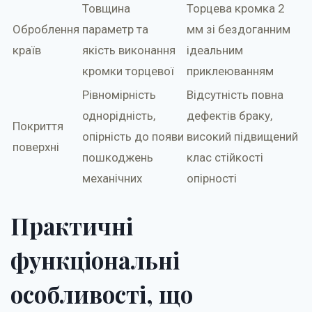
Товщина
Торцева кромка 2
Оброблення
параметр та
мм зі бездоганним
країв
якість виконання
ідеальним
кромки торцевої
приклеюванням
Рівномірність
Відсутність повна
однорідність,
дефектів браку,
Покриття
опірність до появи
високий підвищений
поверхні
пошкоджень
клас стійкості
механічних
опірності
Практичні
функціональні
особливості, що