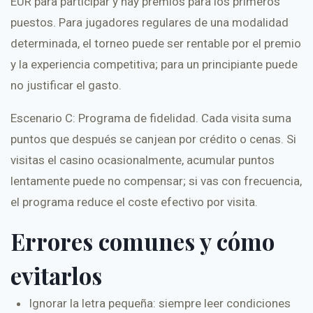
EUR para participar y hay premios para los primeros
puestos. Para jugadores regulares de una modalidad
determinada, el torneo puede ser rentable por el premio
y la experiencia competitiva; para un principiante puede
no justificar el gasto.
Escenario C: Programa de fidelidad. Cada visita suma
puntos que después se canjean por crédito o cenas. Si
visitas el casino ocasionalmente, acumular puntos
lentamente puede no compensar; si vas con frecuencia,
el programa reduce el coste efectivo por visita.
Errores comunes y cómo
evitarlos
Ignorar la letra pequeña: siempre leer condiciones