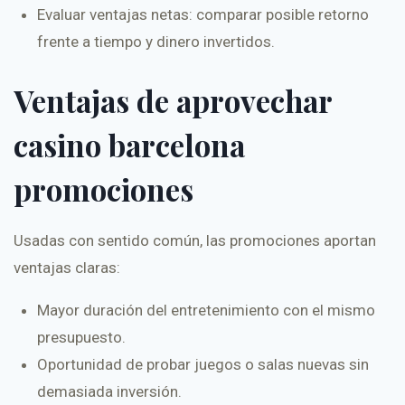
Evaluar ventajas netas: comparar posible retorno
frente a tiempo y dinero invertidos.
Ventajas de aprovechar
casino barcelona
promociones
Usadas con sentido común, las promociones aportan
ventajas claras:
Mayor duración del entretenimiento con el mismo
presupuesto.
Oportunidad de probar juegos o salas nuevas sin
demasiada inversión.