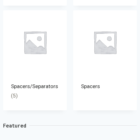
Spacers/Separators
Spacers
(5)
Featured