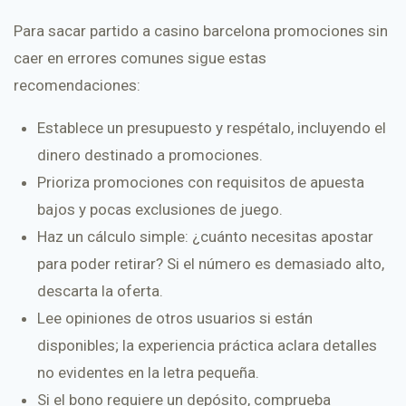
Para sacar partido a casino barcelona promociones sin
caer en errores comunes sigue estas
recomendaciones:
Establece un presupuesto y respétalo, incluyendo el
dinero destinado a promociones.
Prioriza promociones con requisitos de apuesta
bajos y pocas exclusiones de juego.
Haz un cálculo simple: ¿cuánto necesitas apostar
para poder retirar? Si el número es demasiado alto,
descarta la oferta.
Lee opiniones de otros usuarios si están
disponibles; la experiencia práctica aclara detalles
no evidentes en la letra pequeña.
Si el bono requiere un depósito, comprueba