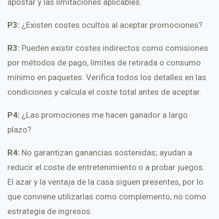
apostar y las limitaciones aplicables.
P3:
¿Existen costes ocultos al aceptar promociones?
R3:
Pueden existir costes indirectos como comisiones
por métodos de pago, límites de retirada o consumo
mínimo en paquetes. Verifica todos los detalles en las
condiciones y calcula el coste total antes de aceptar.
P4:
¿Las promociones me hacen ganador a largo
plazo?
R4:
No garantizan ganancias sostenidas; ayudan a
reducir el coste de entretenimiento o a probar juegos.
El azar y la ventaja de la casa siguen presentes, por lo
que conviene utilizarlas como complemento, no como
estrategia de ingresos.