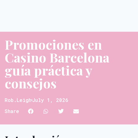
Promociones en
Casino Barcelona
guía práctica y
consejos
Rob.leigh
July 1, 2026
Share