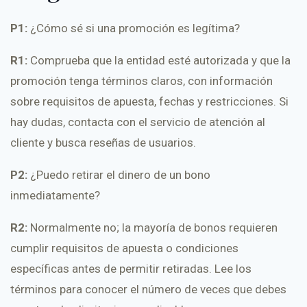
P1:
¿Cómo sé si una promoción es legítima?
R1:
Comprueba que la entidad esté autorizada y que la
promoción tenga términos claros, con información
sobre requisitos de apuesta, fechas y restricciones. Si
hay dudas, contacta con el servicio de atención al
cliente y busca reseñas de usuarios.
P2:
¿Puedo retirar el dinero de un bono
inmediatamente?
R2:
Normalmente no; la mayoría de bonos requieren
cumplir requisitos de apuesta o condiciones
específicas antes de permitir retiradas. Lee los
términos para conocer el número de veces que debes