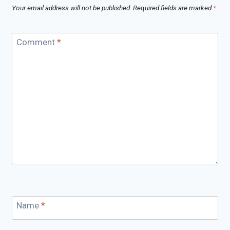
Your email address will not be published.
Required fields are marked
*
Comment
*
Name
*