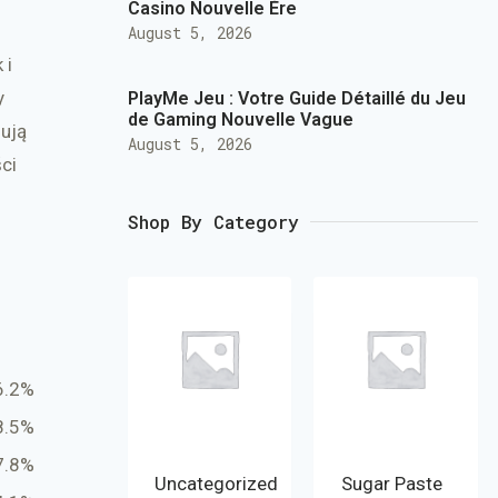
Casino Nouvelle Ère
August 5, 2026
 i
y
PlayMe Jeu : Votre Guide Détaillé du Jeu
de Gaming Nouvelle Vague
ują
August 5, 2026
ci
Shop By Category
6.2%
8.5%
7.8%
Uncategorized
Sugar Paste