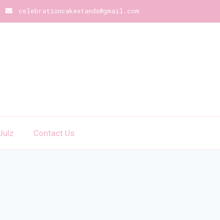
celebrationcakestands@gmail.com
Julz
Contact Us