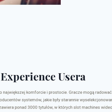
 Experience Usera
o największej komforcie i prostocie. Gracze mogą radować
ducentów systemów, jakie były starannie wyselekcjonowan
zawiera ponad 3000 tytułów, w których slot machines wideo