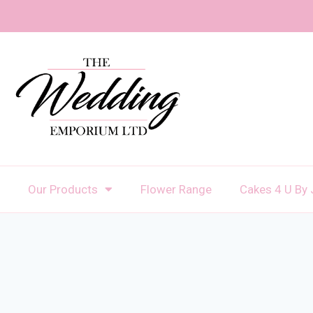
Our Products
Flower Range
Cakes 4 U By 