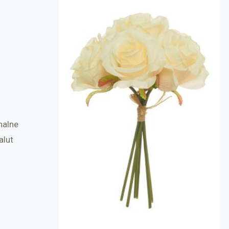
nalne
alut