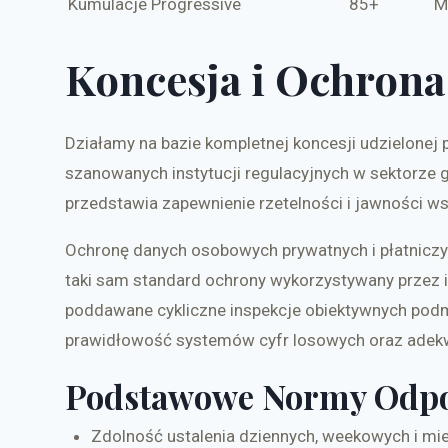
Kumulacje Progressive
85+
M
Koncesja i Ochrona
Działamy na bazie kompletnej koncesji udzielonej 
szanowanych instytucji regulacyjnych w sektorze
przedstawia zapewnienie rzetelności i jawności ws
Ochronę danych osobowych prywatnych i płatniczyc
taki sam standard ochrony wykorzystywany przez i
poddawane cykliczne inspekcje obiektywnych podmi
prawidłowość systemów cyfr losowych oraz adek
Podstawowe Normy Odpo
Zdolność ustalenia dziennych, weekowych i mi