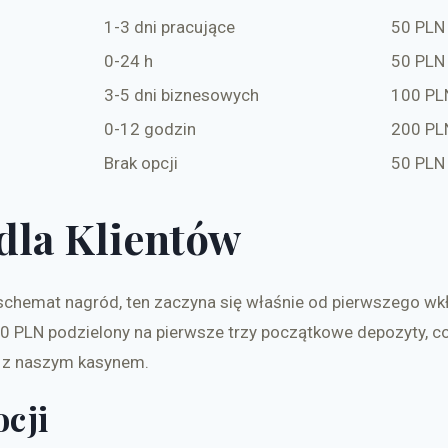
1-3 dni pracujące
50 PLN
0-24 h
50 PLN
3-5 dni biznesowych
100 PL
0-12 godzin
200 PL
Brak opcji
50 PLN
dla Klientów
 schemat nagród, ten zaczyna się właśnie od pierwszego wk
 PLN podzielony na pierwsze trzy początkowe depozyty, c
ą z naszym kasynem.
cji