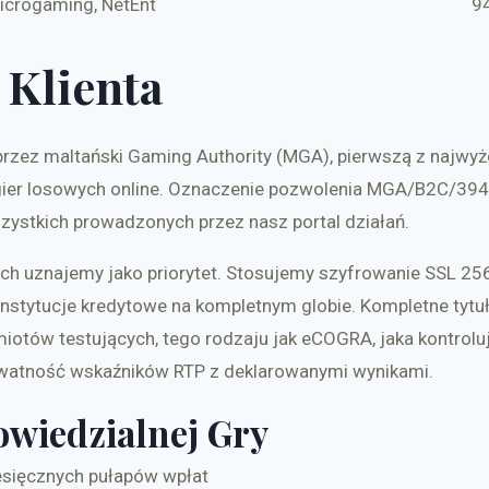
icrogaming, NetEnt
9
 Klienta
przez maltański Gaming Authority (MGA), pierwszą z najwyż
 gier losowych online. Oznaczenie pozwolenia MGA/B2C/39
zystkich prowadzonych przez nasz portal działań.
h uznajemy jako priorytet. Stosujemy szyfrowanie SSL 256
nstytucje kredytowe na kompletnym globie. Kompletne tytuł
otów testujących, tego rodzaju jak eCOGRA, jaka kontrolu
watność wskaźników RTP z deklarowanymi wynikami.
wiedzialnej Gry
esięcznych pułapów wpłat