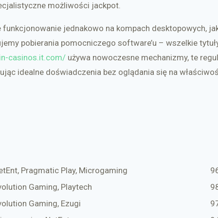
ecjalistyczne możliwości jackpot.
 funkcjonowanie jednakowo na kompach desktopowych, jak
jemy pobierania pomocniczego software’u – wszelkie tytuł
in-casinos.it.com/
używa nowoczesne mechanizmy, te regul
tując idealne doświadczenia bez oglądania się na właściwoś
etEnt, Pragmatic Play, Microgaming
9
volution Gaming, Playtech
9
volution Gaming, Ezugi
9