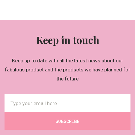
Keep in touch
Keep up to date with all the latest news about our
fabulous product and the products we have planned for
the future
SUBSCRIBE