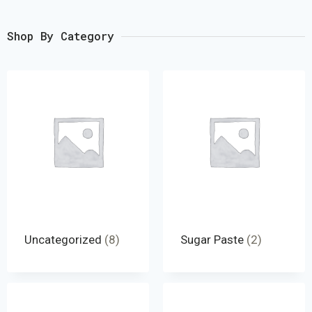
Shop By Category
Uncategorized
(8)
Sugar Paste
(2)