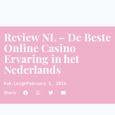
Review NL – De Beste
Online Casino
Ervaring in het
Nederlands
Rob.leigh
February 2, 2026
Share