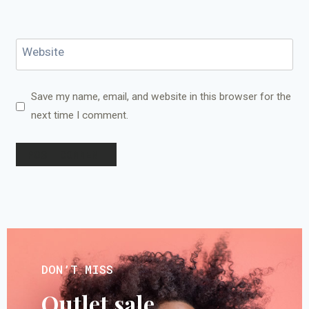
Website
Save my name, email, and website in this browser for the
next time I comment.
DON’T MISS
Outlet sale