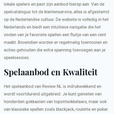
lokale spelers en past zijn aanbod hierop aan. Van de
spelcatalogus tot de klantenservice, alles is afgestemd
op de Nederlandse cultuur. De website is volledig in het
Nederlands en biedt een intuïtieve navigatie die het
vinden van je favoriete spellen een fluitje van een cent
maakt. Bovendien worden er regelmatig toernooien en
acties gehouden die extra spanning toevoegen aan je
speelsessies.
Spelaanbod en Kwaliteit
Het spelaanbod van Review NL is indrukwekkend en
wordt voortdurend uitgebreid. Je kunt genieten van
honderden gokkasten van topontwikkelaars, maar ook
van klassieke spellen zoals blackjack, roulette en poker.