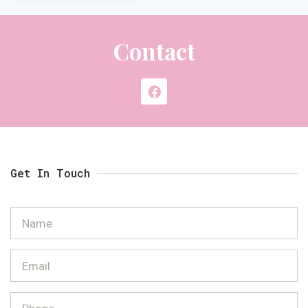
Contact
Get In Touch