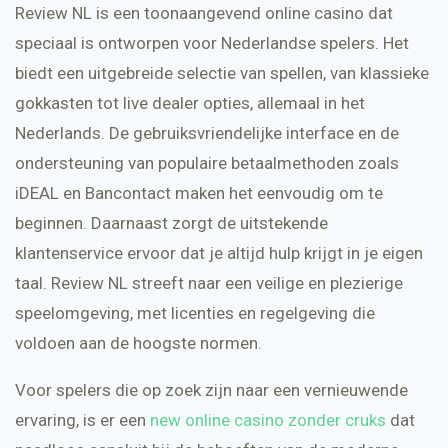
Review NL is een toonaangevend online casino dat
speciaal is ontworpen voor Nederlandse spelers. Het
biedt een uitgebreide selectie van spellen, van klassieke
gokkasten tot live dealer opties, allemaal in het
Nederlands. De gebruiksvriendelijke interface en de
ondersteuning van populaire betaalmethoden zoals
iDEAL en Bancontact maken het eenvoudig om te
beginnen. Daarnaast zorgt de uitstekende
klantenservice ervoor dat je altijd hulp krijgt in je eigen
taal. Review NL streeft naar een veilige en plezierige
speelomgeving, met licenties en regelgeving die
voldoen aan de hoogste normen.
Voor spelers die op zoek zijn naar een vernieuwende
ervaring, is er een
new online casino zonder cruks
dat