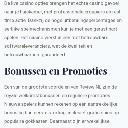
De live casino opties brengen het echte casino gevoel
naar je huiskamer, met professionele croupiers en real-
time actie. Dankzij de hoge uitbetalingspercentages en
eerlijke spelmechanismen kun je met een gerust hart
spelen. Het casino werkt alleen met betrouwbare
softwareleveranciers, wat de kwaliteit en
betrouwbaarheid garandeert.
Bonussen en Promoties
Een van de grootste voordelen van Review NL zijn de
royale welkomstbonussen en reguliere promoties.
Nieuwe spelers kunnen rekenen op een aantrekkelijke
bonus bij hun eerste storting, inclusief gratis spins op
populaire gokkasten. Daarnaast zijn er wekelijkse