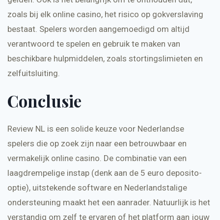
zoals bij elk online casino, het risico op gokverslaving
bestaat. Spelers worden aangemoedigd om altijd
verantwoord te spelen en gebruik te maken van
beschikbare hulpmiddelen, zoals stortingslimieten en
zelfuitsluiting.
Conclusie
Review NL is een solide keuze voor Nederlandse
spelers die op zoek zijn naar een betrouwbaar en
vermakelijk online casino. De combinatie van een
laagdrempelige instap (denk aan de 5 euro deposito-
optie), uitstekende software en Nederlandstalige
ondersteuning maakt het een aanrader. Natuurlijk is het
verstandig om zelf te ervaren of het platform aan jouw