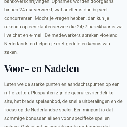
bankoverschrijvingen. Opnames worden doorgaans
binnen 24 uur verwerkt, wat sneller is dan bij veel
concurrenten. Mocht je vragen hebben, dan kun je
rekenen op een klantenservice die 24/7 bereikbaar is via
live chat en e-mail. De medewerkers spreken vloeiend
Nederlands en helpen je met geduld en kennis van
zaken.
Voor- en Nadelen
Laten we de sterke punten en aandachtspunten op een
rijtje zetten. Pluspunten zijn de gebruiksvriendelijke
site, het brede spelaanbod, de snelle uitbetalingen en de
focus op de Nederlandse speler. Een minpunt is dat
sommige bonussen alleen voor specifieke spellen
gelden. Ook is het belangrijk om te onthouden dat,