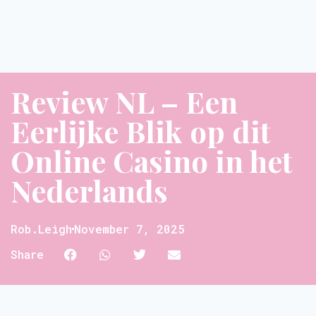
Review NL – Een
Eerlijke Blik op dit
Online Casino in het
Nederlands
Rob.leigh
November 7, 2025
Share