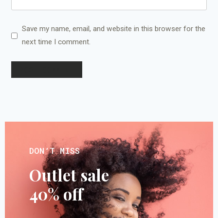
Save my name, email, and website in this browser for the
next time I comment.
DON’T MISS
Outlet sale
40% off