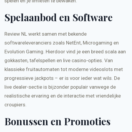
spelen en je limieten te bewaken.
Spelaanbod en Software
Review NL werkt samen met bekende
softwareleveranciers zoals NetEnt, Microgaming en
Evolution Gaming. Hierdoor vind je een breed scala aan
gokkasten, tafelspellen en live casino-opties. Van
klassieke fruitautomaten tot moderne videoslots met
progressieve jackpots – er is voor ieder wat wils. De
live dealer-sectie is bijzonder populair vanwege de
realistische ervaring en de interactie met vriendelijke
croupiers.
Bonussen en Promoties