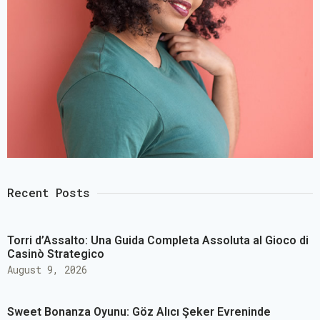
Recent Posts
Torri d’Assalto: Una Guida Completa Assoluta al Gioco di
Casinò Strategico
August 9, 2026
Sweet Bonanza Oyunu: Göz Alıcı Şeker Evreninde