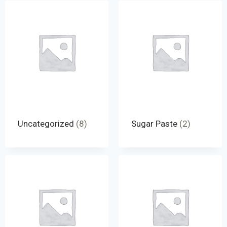
Uncategorized
(8)
Sugar Paste
(2)