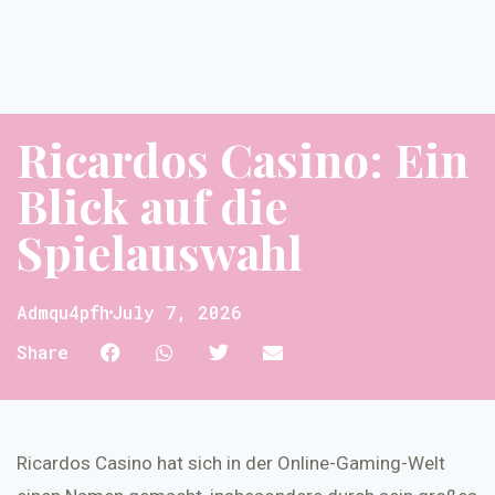
Ricardos Casino: Ein
Blick auf die
Spielauswahl
Admqu4pfh
July 7, 2026
Share
Ricardos Casino hat sich in der Online-Gaming-Welt