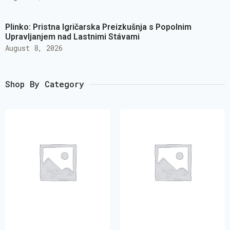
Plinko: Pristna Igričarska Preizkušnja s Popolnim
Upravljanjem nad Lastnimi Stávami
August 8, 2026
Shop By Category