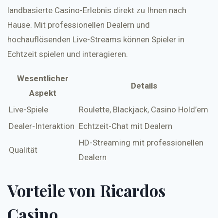
landbasierte Casino-Erlebnis direkt zu Ihnen nach
Hause. Mit professionellen Dealern und
hochauflösenden Live-Streams können Spieler in
Echtzeit spielen und interagieren.
Wesentlicher
Details
Aspekt
Live-Spiele
Roulette, Blackjack, Casino Hold’em
Dealer-Interaktion
Echtzeit-Chat mit Dealern
HD-Streaming mit professionellen
Qualität
Dealern
Vorteile von Ricardos
Casino