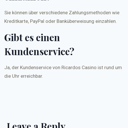
Sie können über verschiedene Zahlungsmethoden wie
Kreditkarte, PayPal oder Banküberweisung einzahlen.
Gibt es einen
Kundenservice?
Ja, der Kundenservice von Ricardos Casino ist rund um
die Uhr erreichbar.
Leave a Reply