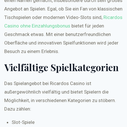
einen Namen gemacht, insbesondere durch sein großes
Angebot an Spielen. Egal, ob Sie ein Fan von klassischen
Tischspielen oder modernen Video-Slots sind,
Ricardos
Casino ohne Einzahlungsbonus
bietet für jeden
Geschmack etwas. Mit einer benutzerfreundlichen
Oberfläche und innovativen Spielfunktionen wird jeder
Besuch zu einem Erlebnis.
Vielfältige Spielkategorien
Das Spielangebot bei Ricardos Casino ist
außergewöhnlich vielfältig und bietet Spielern die
Möglichkeit, in verschiedenen Kategorien zu stöbern.
Dazu zählen:
Slot-Spiele