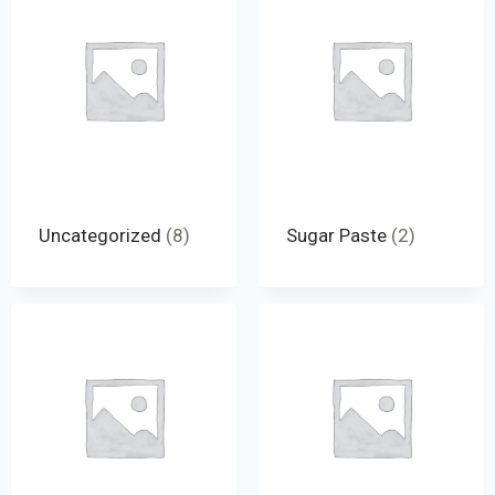
Uncategorized
(8)
Sugar Paste
(2)