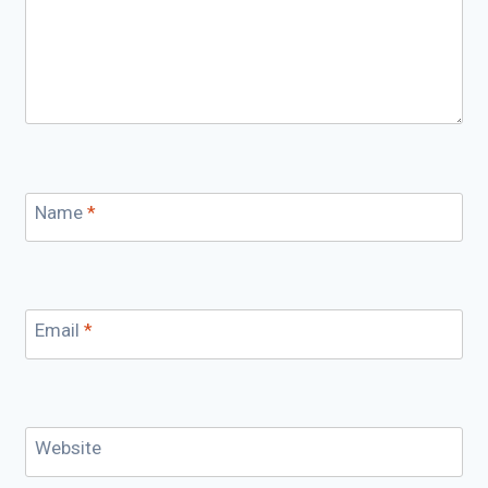
Name
*
Email
*
Website