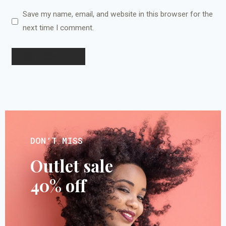
Save my name, email, and website in this browser for the
next time I comment.
DON’T MISS
Outlet sale
40% off