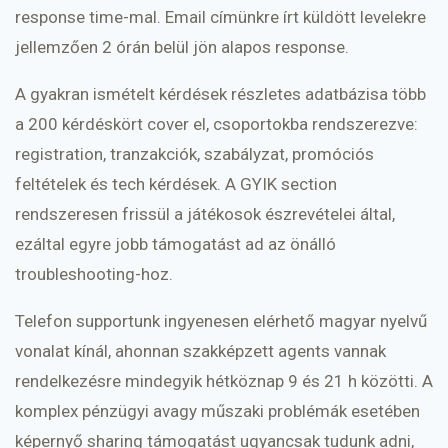
response time-mal. Email címünkre írt küldött levelekre
jellemzően 2 órán belül jön alapos response.
A gyakran ismételt kérdések részletes adatbázisa több
a 200 kérdéskört cover el, csoportokba rendszerezve:
registration, tranzakciók, szabályzat, promóciós
feltételek és tech kérdések. A GYIK section
rendszeresen frissül a játékosok észrevételei által,
ezáltal egyre jobb támogatást ad az önálló
troubleshooting-hoz.
Telefon supportunk ingyenesen elérhető magyar nyelvű
vonalat kínál, ahonnan szakképzett agents vannak
rendelkezésre mindegyik hétköznap 9 és 21 h közötti. A
komplex pénzügyi avagy műszaki problémák esetében
képernyő sharing támogatást ugyancsak tudunk adni,