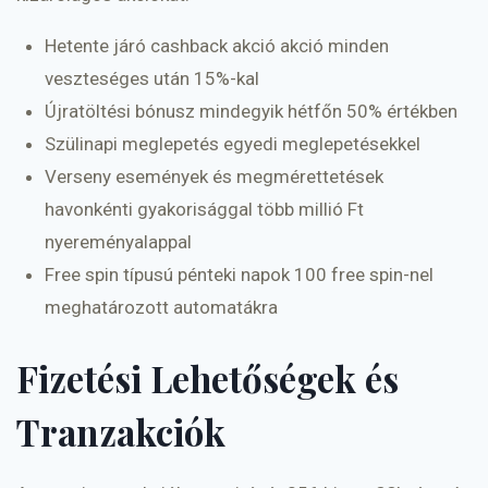
Hetente járó cashback akció akció minden
veszteséges után 15%-kal
Újratöltési bónusz mindegyik hétfőn 50% értékben
Szülinapi meglepetés egyedi meglepetésekkel
Verseny események és megmérettetések
havonkénti gyakorisággal több millió Ft
nyereményalappal
Free spin típusú pénteki napok 100 free spin-nel
meghatározott automatákra
Fizetési Lehetőségek és
Tranzakciók