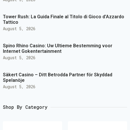
Tower Rush: La Guida Finale al Titolo di Gioco d’Azzardo
Tattico
August 5, 2026
Spino Rhino Casino: Uw Ultieme Bestemming voor
Internet Gokentertainment
August 5, 2026
Säkert Casino – Ditt Betrodda Partner för Skyddad
Spelanöje
August 5, 2026
Shop By Category