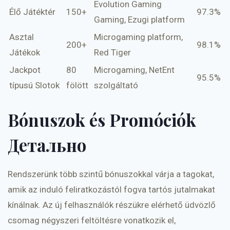
Evolution Gaming
Élő Játéktér
150+
97.3%
Gaming, Ezugi platform
Asztal
Microgaming platform,
200+
98.1%
Játékok
Red Tiger
Jackpot
80
Microgaming, NetEnt
95.5%
típusú Slotok
fölött
szolgáltató
Bónuszok és Promóciók
Детально
Rendszerünk több szintű bónuszokkal várja a tagokat,
amik az induló feliratkozástól fogva tartós jutalmakat
kínálnak. Az új felhasználók részükre elérhető üdvözlő
csomag négyszeri feltöltésre vonatkozik el,