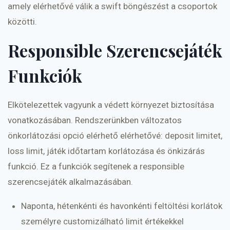
amely elérhetővé válik a swift böngészést a csoportok
közötti.
Responsible Szerencsejáték
Funkciók
Elkötelezettek vagyunk a védett környezet biztosítása
vonatkozásában. Rendszerünkben változatos
önkorlátozási opció elérhető elérhetővé: deposit limitet,
loss limit, játék időtartam korlátozása és önkizárás
funkció. Ez a funkciók segítenek a responsible
szerencsejáték alkalmazásában.
Naponta, hétenkénti és havonkénti feltöltési korlátok
személyre customizálható limit értékekkel