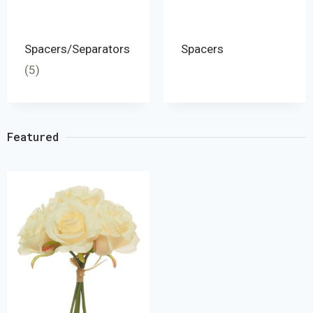
Spacers/Separators
Spacers
(5)
Featured