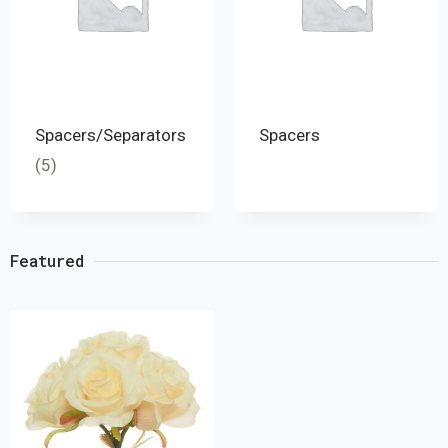
Spacers/Separators
Spacers
(5)
Featured