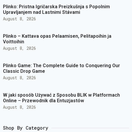
Plinko: Pristna Igričarska Preizkušnja s Popolnim
Upravljanjem nad Lastnimi Stávami
August 8, 2026
Plinko – Kattava opas Pelaamisen, Pelitapoihin ja
Voittoihin
August 8, 2026
Plinko Game: The Complete Guide to Conquering Our
Classic Drop Game
August 8, 2026
W jaki sposób Używać z Sposobu BLIK w Platformach
Online – Przewodnik dla Entuzjastów
August 8, 2026
Shop By Category