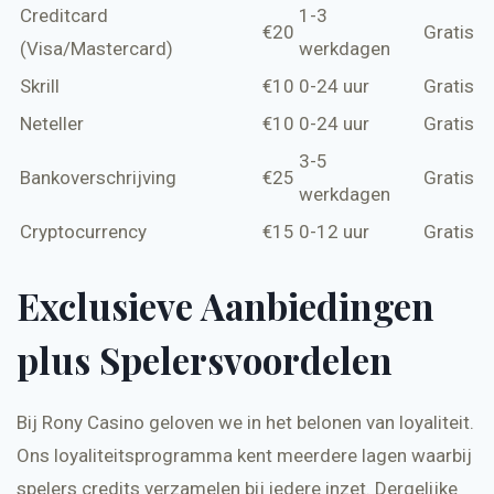
Creditcard
1-3
€20
Gratis
(Visa/Mastercard)
werkdagen
Skrill
€10
0-24 uur
Gratis
Neteller
€10
0-24 uur
Gratis
3-5
Bankoverschrijving
€25
Gratis
werkdagen
Cryptocurrency
€15
0-12 uur
Gratis
Exclusieve Aanbiedingen
plus Spelersvoordelen
Bij Rony Casino geloven we in het belonen van loyaliteit.
Ons loyaliteitsprogramma kent meerdere lagen waarbij
spelers credits verzamelen bij iedere inzet. Dergelijke