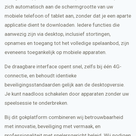
zich automatisch aan de schermgrootte van uw
mobiele telefoon of tablet aan, zonder dat je een aparte
applicatie dient te downloaden. Iedere functies die
aanwezig zijn via desktop, inclusief stortingen,
opnames en toegang tot het volledige spelaanbod, zijn
eveneens toegankelijk op mobiele apparaten.
De draagbare interface opent snel, zelfs bij één 4G-
connectie, en behoudt identieke
beveiligingsstandaarden gelijk aan de desktopversie.
Je kunt naadloos schakelen door apparaten zonder uw
speelsessie te onderbreken.
Bij dit gokplatform combineren wij betrouwbaarheid
met innovatie, beveiliging met vermaak, en
professionaliteit met spelersgericht beleid. Wij nodigen