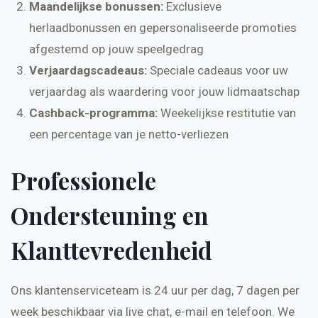
Maandelijkse bonussen:
Exclusieve
herlaadbonussen en gepersonaliseerde promoties
afgestemd op jouw speelgedrag
Verjaardagscadeaus:
Speciale cadeaus voor uw
verjaardag als waardering voor jouw lidmaatschap
Cashback-programma:
Weekelijkse restitutie van
een percentage van je netto-verliezen
Professionele
Ondersteuning en
Klanttevredenheid
Ons klantenserviceteam is 24 uur per dag, 7 dagen per
week beschikbaar via live chat, e-mail en telefoon. We