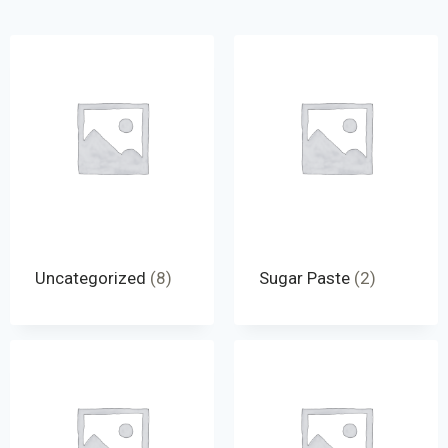
Uncategorized
(8)
Sugar Paste
(2)