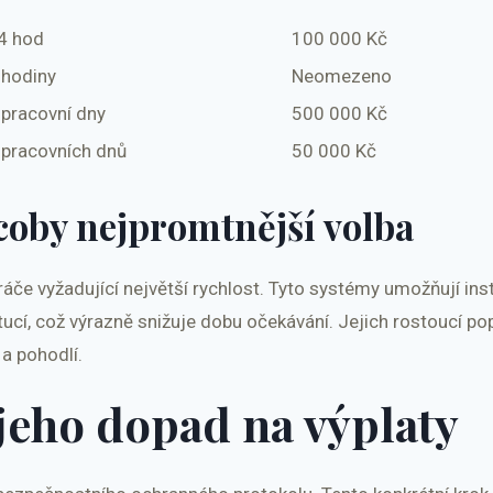
4 hod
100 000 Kč
 hodiny
Neomezeno
 pracovní dny
500 000 Kč
 pracovních dnů
50 000 Kč
coby nejpromtnější volba
hráče vyžadující největší rychlost. Tyto systémy umožňují ins
ucí, což výrazně snižuje dobu očekávání. Jejich rostoucí pop
a pohodlí.
jeho dopad na výplaty