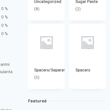
Uncategorized
Sugar Paste
0 %
(8)
(2)
0 %
0 %
0 %
tantní
Spacers/Separators
Spacers
ularita
(5)
Featured