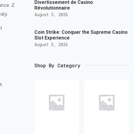
Divertissement de Casino
ance. Z
Révolutionnaire
ěji.
August 5, 2026
t
Coin Strike: Conquer the Supreme Casino
Slot Experience
August 5, 2026
Shop By Category
a