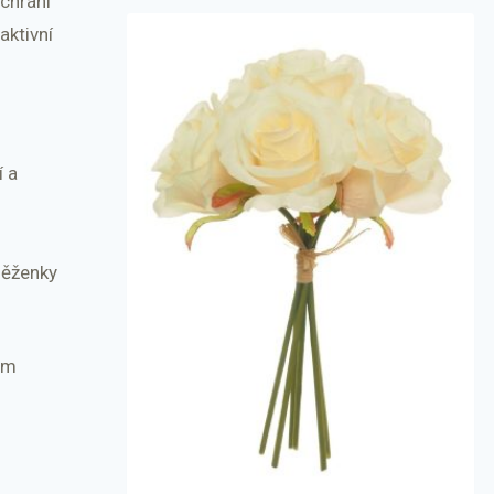
chrání
aktivní
í a
něženky
ým