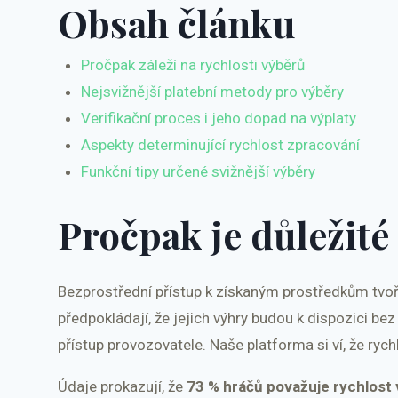
Obsah článku
Pročpak záleží na rychlosti výběrů
Nejsvižnější platební metody pro výběry
Verifikační proces i jeho dopad na výplaty
Aspekty determinující rychlost zpracování
Funkční tipy určené svižnější výběry
Pročpak je důležité
Bezprostřední přístup k získaným prostředkům tvoří 
předpokládají, že jejich výhry budou k dispozici be
přístup provozovatele. Naše platforma si ví, že ryc
Údaje prokazují, že
73 % hráčů považuje rychlost v