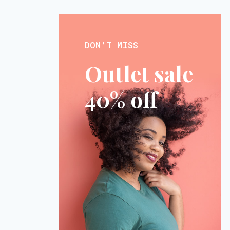
DON’T MISS
Outlet sale
40% off