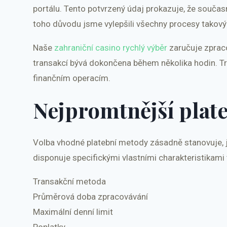
portálu. Tento potvrzený údaj prokazuje, že součas
toho důvodu jsme vylepšili všechny procesy takový
Naše
zahraniční casino rychlý výběr
zaručuje zpraco
transakcí bývá dokončena během několika hodin. Tra
finančním operacím.
Nejpromtnější plat
Volba vhodné platební metody zásadně stanovuje, 
disponuje specifickými vlastními charakteristikami 
Transakční metoda
Průměrová doba zpracovávání
Maximální denní limit