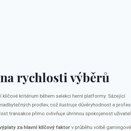
 na rychlosti výběrů
klíčové kritérium během selekci herní platformy. Sázející
z nadbytečných prodlev, což ilustruje důvěryhodnost a profes
hlost transakce přímo ovlivňuje úhrnnou spokojenost uživatel
ýplaty za hlavní klíčový faktor
v průběhu volbě gamingov