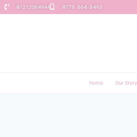
01213564944
0779 664 6493
Home
Our Story