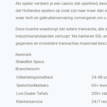
Als speler verdient je een casino dat openheid, b
dat Hollandse spelers op zoek zijn naar meer dan e
waar tech en gebruikerservaring convergeren om u 
Deze licentie waarborgt dat iedere transactie, alle
industriestandaarden verloopt. We hanteren SSL-enc
gegevens en monetaire transacties maximaal besc
Kenmerk
ShakeBet Specs
Branchenorm
Uitbetalingssnelheid
24-48 u
Spelontwikkelaars
65+ leve
Live Dealer Tafels
200+ ta
Klantenservice
24/7 rec