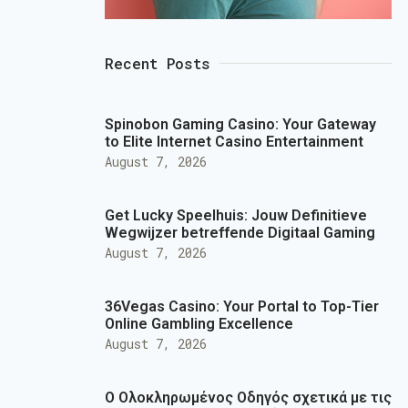
Recent Posts
Spinobon Gaming Casino: Your Gateway
to Elite Internet Casino Entertainment
August 7, 2026
Get Lucky Speelhuis: Jouw Definitieve
Wegwijzer betreffende Digitaal Gaming
August 7, 2026
36Vegas Casino: Your Portal to Top-Tier
Online Gambling Excellence
August 7, 2026
Ο Ολοκληρωμένος Οδηγός σχετικά με τις