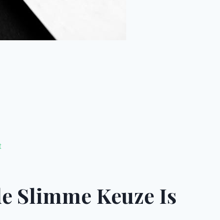
t
e Slimme Keuze Is