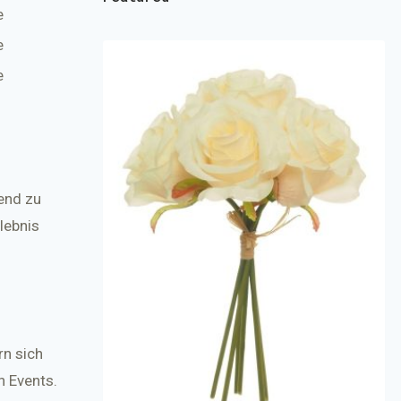
e
e
e
end zu
lebnis
rn sich
n Events.