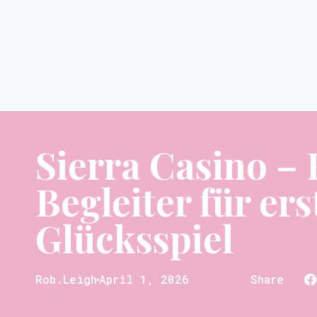
Sierra Casino – 
Begleiter für er
Glücksspiel
Rob.leigh
April 1, 2026
Share