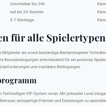
Unmittelbar bis 24h
Kein
null bis 24 Stunden
Kein
3-7 Werktage
Kein
n für alle Spielertypen
e Mitglieder als sowie beständige Bestandsspieler fortwähr
aire Bonusbedingungen entscheidend für ein positives Spieler
atzanforderungen und machbare Bedingungen.
eprogramm
em fünfstufigen VIP-System voran. Mit jedweder Level steige
e Betreuer, einzigartige Prämien und Einladungen zu spezielle