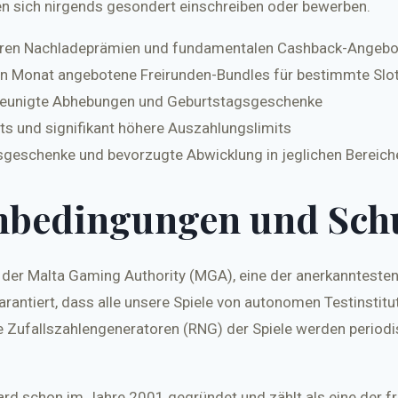
en sich nirgends gesondert einschreiben oder bewerben.
gbaren Nachladeprämien und fundamentalen Cashback-Angeb
n Monat angebotene Freirunden-Bundles für bestimmte Slo
chleunigte Abhebungen und Geburtstagsgeschenke
s und signifikant höhere Auszahlungslimits
sgeschenke und bevorzugte Abwicklung in jeglichen Bereich
nbedingungen und Sch
nz der Malta Gaming Authority (MGA), eine der anerkannteste
rantiert, dass alle unsere Spiele von autonomen Testinstitu
 Zufallszahlengeneratoren (RNG) der Spiele werden period
 ward schon im Jahre 2001 gegründet und zählt als eine der f