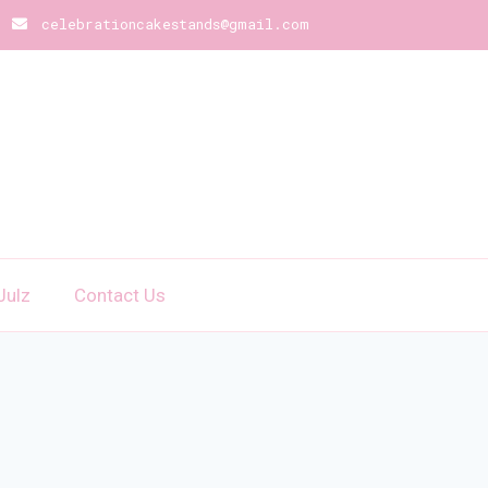
celebrationcakestands@gmail.com
Julz
Contact Us