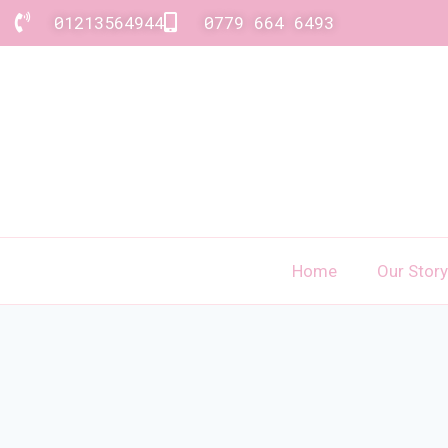
01213564944
0779 664 6493
Home
Our Story