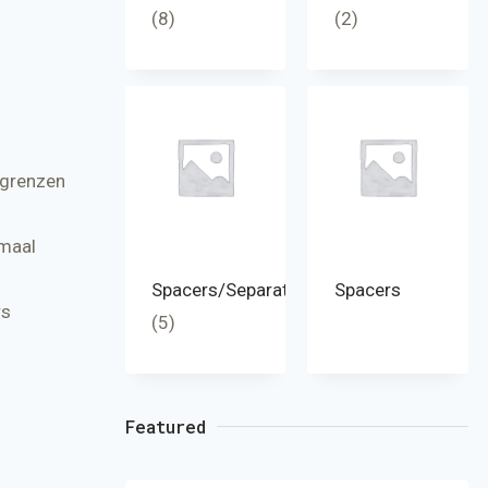
(8)
(2)
tgrenzen
emaal
Spacers/Separators
Spacers
rs
(5)
Featured