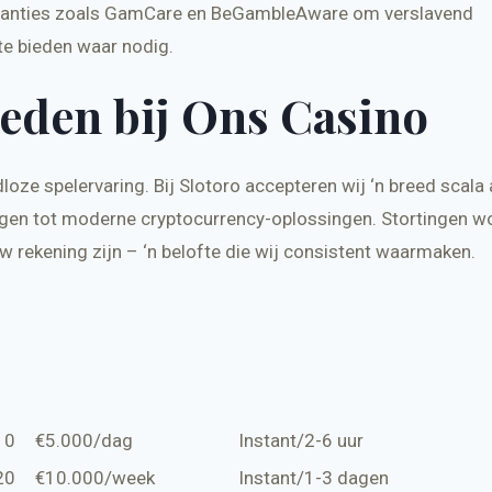
nstanties zoals GamCare en BeGambleAware om verslavend
e bieden waar nodig.
eden bij Ons Casino
adloze spelervaring. Bij Slotoro accepteren wij ‘n breed scala
ingen tot moderne cryptocurrency-oplossingen. Stortingen w
w rekening zijn – ‘n belofte die wij consistent waarmaken.
10
€5.000/dag
Instant/2-6 uur
20
€10.000/week
Instant/1-3 dagen