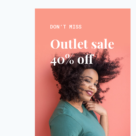
DON’T MISS
Outlet sale
40% off