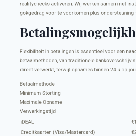
realitychecks activeren. Wij werken samen met i
gokgedrag voor te voorkomen plus ondersteuning t
Betalingsmogelijkh
Flexibiliteit in betalingen is essentieel voor een na
betaalmethoden, van traditionele bankoverschrijv
direct verwerkt, terwijl opnames binnen 24 u op jou
Betaalmethode
Minimum Storting
Maximale Opname
Verwerkingstijd
iDEAL
€
Creditkaarten (Visa/Mastercard)
€