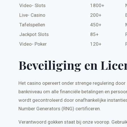
Video- Slots
1800+
Live- Casino
200+
Tafelspellen
450+
Jackpot Slots
85+
Video- Poker
120+
Beveiliging en Lice
Het casino opereert onder strenge regulering doo
bankniveau om alle financiële betalingen en perso
wordt gecontroleerd door onafhankelijke instantie
Number Generators (RNG) certificeren.
Verantwoord gokken staat bij onze voorop. Gebruike