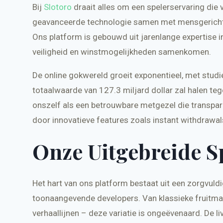
Bij
Slotoro
draait alles om een spelerservaring die
geavanceerde technologie samen met mensgerichte d
Ons platform is gebouwd uit jarenlange expertise 
veiligheid en winstmogelijkheden samenkomen.
De online gokwereld groeit exponentieel, met stud
totaalwaarde van 127.3 miljard dollar zal halen te
onszelf als een betrouwbare metgezel die transpara
door innovatieve features zoals instant withdrawa
Onze Uitgebreide Sp
Het hart van ons platform bestaat uit een zorgvul
toonaangevende developers. Van klassieke fruitm
verhaallijnen – deze variatie is ongeëvenaard. De 