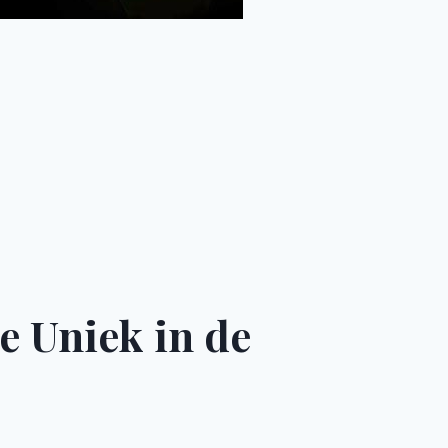
 Uniek in de