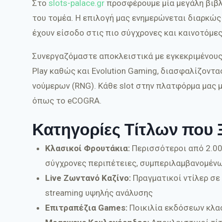
Στο
slots-palace.gr
προσφέρουμε μία μεγάλη βιβλ
του τομέα. Η επιλογή μας ενημερώνεται διαρκώς
έχουν είσοδο στις πιο σύγχρονες και καινοτόμες
Συνεργαζόμαστε αποκλειστικά με εγκεκριμένους 
Play καθώς και Evolution Gaming, διασφαλίζοντ
νούμερων (RNG). Κάθε slot στην πλατφόρμα μας 
όπως το eCOGRA.
Κατηγορίες Τίτλων που 
Κλασικοί Φρουτάκια:
Περισσότεροι από 2.000
σύγχρονες περιπέτειες, συμπεριλαμβανομένω
Live Ζωντανό Καζίνο:
Πραγματικοί ντίλερ σε l
streaming υψηλής ανάλυσης
Επιτραπέζια Games:
Ποικιλία εκδόσεων κλασ