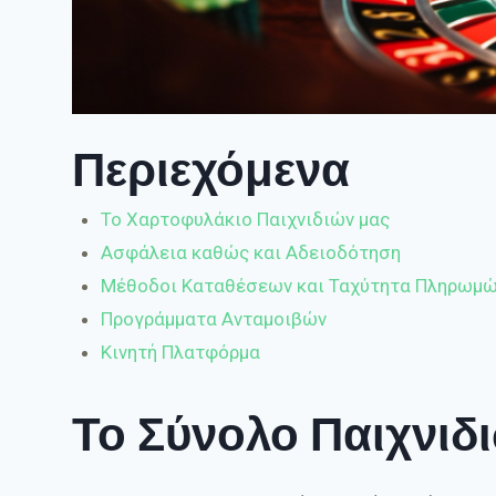
Περιεχόμενα
Το Χαρτοφυλάκιο Παιχνιδιών μας
Ασφάλεια καθώς και Αδειοδότηση
Μέθοδοι Καταθέσεων και Ταχύτητα Πληρωμ
Προγράμματα Ανταμοιβών
Κινητή Πλατφόρμα
Το Σύνολο Παιχνιδ