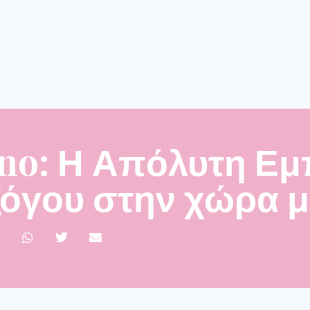
ino: Η Απόλυτη Εμ
ζόγου στην χώρα 