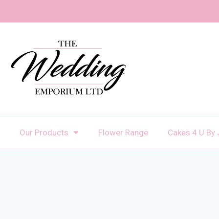
Our Products
Flower Range
Cakes 4 U By 