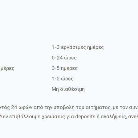
1-3 εργάσιμες ημέρες
0-24 ώρες
ημέρες
3-5 ημέρες
1-2 ώρες
Μη διαθέσιμη
τός 24 ωρών από την υποβολή του αιτήματος, με τον συ
 Δεν επιβάλλουμε χρεώσεις για deposits ή αναλήψεις, αν