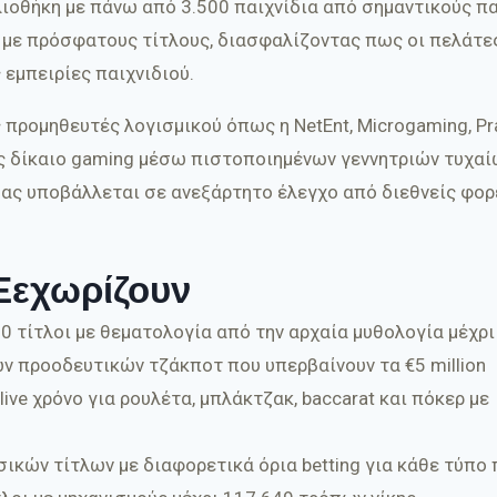
ιοθήκη με πάνω από 3.500 παιχνίδια από σημαντικούς π
 με πρόσφατους τίτλους, διασφαλίζοντας πως οι πελάτε
 εμπειρίες παιχνιδιού.
προμηθευτές λογισμικού όπως η NetEnt, Microgaming, Pr
ας δίκαιο gaming μέσω πιστοποιημένων γεννητριών τυχα
μας υποβάλλεται σε ανεξάρτητο έλεγχο από διεθνείς φορ
Ξεχωρίζουν
 τίτλοι με θεματολογία από την αρχαία μυθολογία μέχρι
ν προοδευτικών τζάκποτ που υπερβαίνουν τα €5 million
ive χρόνο για ρουλέτα, μπλάκτζακ, baccarat και πόκερ με
ικών τίτλων με διαφορετικά όρια betting για κάθε τύπο 