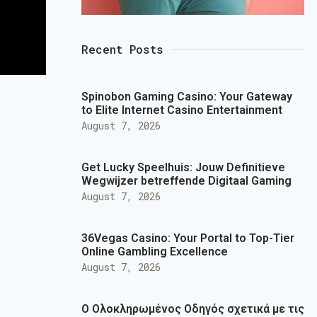
Recent Posts
Spinobon Gaming Casino: Your Gateway
to Elite Internet Casino Entertainment
August 7, 2026
Get Lucky Speelhuis: Jouw Definitieve
Wegwijzer betreffende Digitaal Gaming
August 7, 2026
36Vegas Casino: Your Portal to Top-Tier
Online Gambling Excellence
August 7, 2026
Ο Ολοκληρωμένος Οδηγός σχετικά με τις