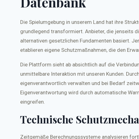
Datenbank
Die Spielumgebung in unserem Land hat ihre Struk
grundlegend transformiert. Anbieter, die jenseits d
alternativen gesetzlichen Fundamenten basiert. Je
etablieren eigene Schutzmaßnahmen, die den Erwar
Die Plattform sieht ab absichtlich auf die Verbind
unmittelbare Interaktion mit unseren Kunden. Durch
eigenverantwortlich verwalten und bei Bedarf zeitw
Eigenverantwortung wird durch automatische Warnsy
eingreifen.
Technische Schutzmecha
Zeitgemäße Berechnungssysteme analysieren fortla