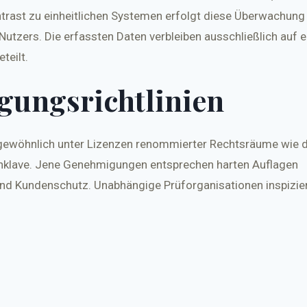
trast zu einheitlichen Systemen erfolgt diese Überwachung
Nutzers. Die erfassten Daten verbleiben ausschließlich auf 
teilt.
gungsrichtlinien
 gewöhnlich unter Lizenzen renommierter Rechtsräume wie d
r Enklave. Jene Genehmigungen entsprechen harten Auflagen
 und Kundenschutz. Unabhängige Prüforganisationen inspizie