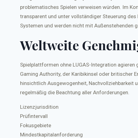
problematisches Spielen verweisen würden. Im Kon
transparent und unter vollständiger Steuerung des 
Systemen und werden nicht mit Außenstehenden ge
Weltweite Genehmi
Spielplattformen ohne LUGAS-Integration agieren
Gaming Authority, der Karibikinsel oder britische
hinsichtlich Ausgewogenheit, Nachvollziehbarkeit
regelmäßig die Beachtung aller Anforderungen.
Lizenzjurisdition
Prüfintervall
Fokusgebiete
Mindestkapitalanforderung