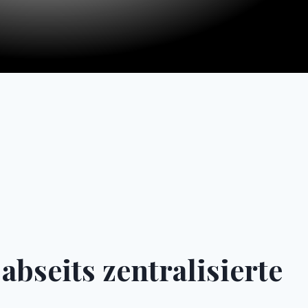
seits zentralisierte