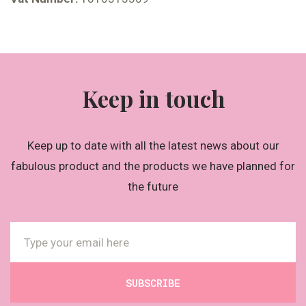
Keep in touch
Keep up to date with all the latest news about our
fabulous product and the products we have planned for
the future
SUBSCRIBE