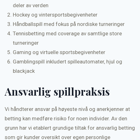
deler av verden
Hockey og vintersportsbegivenheter
Håndballspill med fokus på nordiske turneringer
Tennisbetting med coverage av samtlige store
turneringer
Gaming og virtuelle sportsbegivenheter
Gamblingspill inkludert spilleautomater, hjul og
blackjack
Ansvarlig spillpraksis
Vi håndterer ansvar på høyeste nivå og anerkjenner at
betting kan medføre risiko for noen individer. Av den
grunn har vi etablert grundige tiltak for ansvarlig betting
som gir kunder oversikt over egen personlige