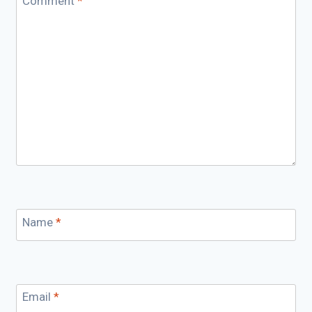
Comment
*
Name
*
Email
*