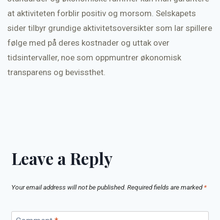
at aktiviteten forblir positiv og morsom. Selskapets
sider tilbyr grundige aktivitetsoversikter som lar spillere
følge med på deres kostnader og uttak over
tidsintervaller, noe som oppmuntrer økonomisk
transparens og bevissthet.
Leave a Reply
Your email address will not be published.
Required fields are marked
*