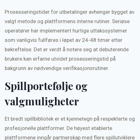
Prosesseringstider for utbetalinger avhenger bygget av
valgt metode og plattformens interne rutiner. Seriøse
operatører har implementert hurtige uttakssystemer
som vanligvis fullføres i løpet av 24-48 timer etter
bekreftelse. Det er verdt å notere seg at debuterende
brukere kan erfarne utvidet prosesseringstid på
bakgrunn av nødvendige verifikasjonsrutiner.
Spillportefølje og
valgmuligheter
Et bredt spillbibliotek er et kjennetegn på respekterte og
profesjonelle plattformer. De høyest etablerte
plattformene inngår partnerskap med flere spillutviklere