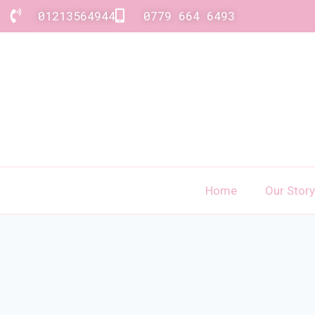
01213564944
0779 664 6493
Home
Our Story