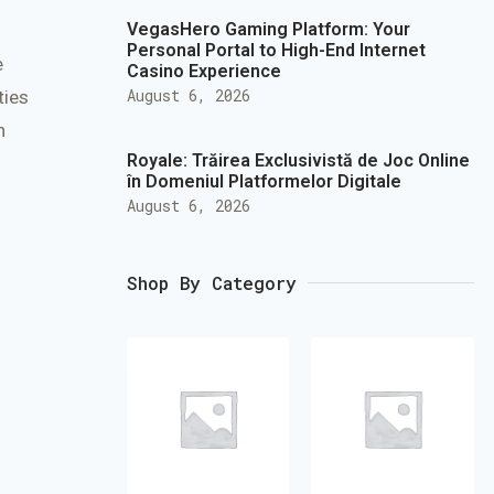
VegasHero Gaming Platform: Your
Personal Portal to High-End Internet
e
Casino Experience
August 6, 2026
ties
n
Royale: Trăirea Exclusivistă de Joc Online
în Domeniul Platformelor Digitale
August 6, 2026
Shop By Category