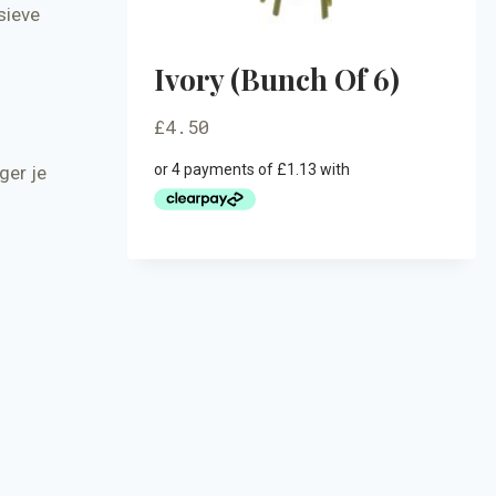
sieve
Ivory (Bunch Of 6)
£
4.50
ger je