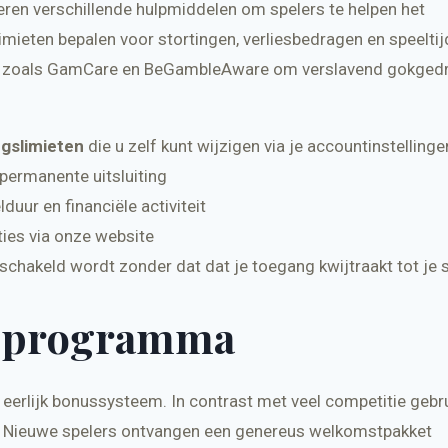
ren verschillende hulpmiddelen om spelers te helpen het
imieten bepalen voor stortingen, verliesbedragen en speeltij
en zoals GamCare en BeGambleAware om verslavend gokgedr
ngslimieten
die u zelf kunt wijzigen via je accountinstellinge
 permanente uitsluiting
duur en financiële activiteit
ies via onze website
eschakeld wordt zonder dat dat je toegang kwijtraakt tot je 
gsprogramma
 eerlijk bonussysteem. In contrast met veel competitie gebr
s. Nieuwe spelers ontvangen een genereus welkomstpakket