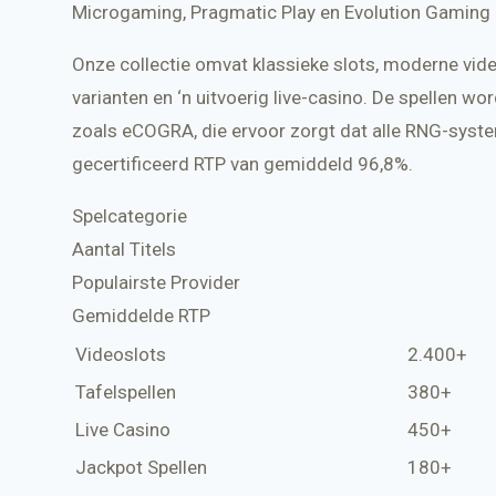
Microgaming, Pragmatic Play en Evolution Gaming
Onze collectie omvat klassieke slots, moderne vide
varianten en ‘n uitvoerig live-casino. De spellen 
zoals eCOGRA, die ervoor zorgt dat alle RNG-syst
gecertificeerd RTP van gemiddeld 96,8%.
Spelcategorie
Aantal Titels
Populairste Provider
Gemiddelde RTP
Videoslots
2.400+
Tafelspellen
380+
Live Casino
450+
Jackpot Spellen
180+