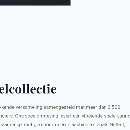
lcollectie
kkende verzameling samengesteld met meer dan 3.500
iers. Ons speelomgeving levert een vloeiende spelervaring
 gezamenlijk met gerenommeerde aanbieders zoals NetEnt,