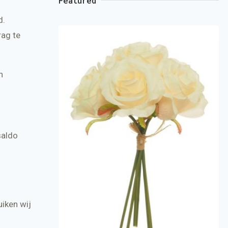
Featured
d.
ag te
n
saldo
uiken wij