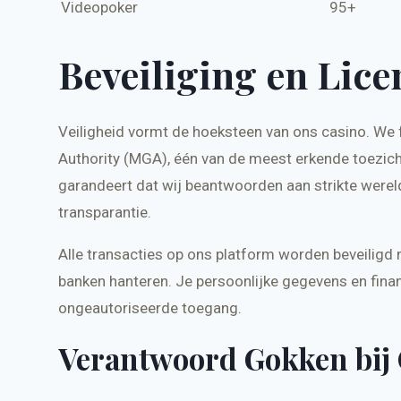
Videopoker
95+
Beveiliging en Lice
Veiligheid vormt de hoeksteen van ons casino. We 
Authority (MGA), één van de meest erkende toezicht
garandeert dat wij beantwoorden aan strikte wereldw
transparantie.
Alle transacties op ons platform worden beveiligd 
banken hanteren. Je persoonlijke gegevens en financ
ongeautoriseerde toegang.
Verantwoord Gokken bij