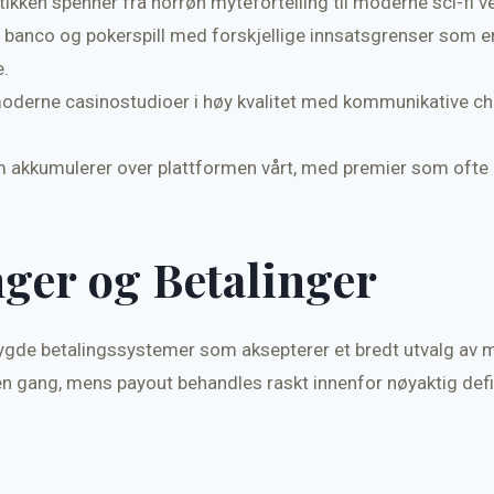
ikken spenner fra norrøn mytefortelling til moderne sci-fi v
to banco og pokerspill med forskjellige innsatsgrenser som e
e.
moderne casinostudioer i høy kvalitet med kommunikative ch
akkumulerer over plattformen vårt, med premier som ofte 
ger og Betalinger
gde betalingssystemer som aksepterer et bredt utvalg av 
n gang, mens payout behandles raskt innenfor nøyaktig def