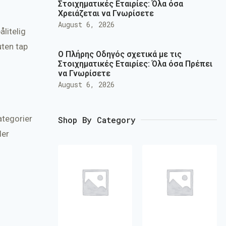
Στοιχηματικές Εταιρίες: Όλα όσα
Χρειάζεται να Γνωρίσετε
August 6, 2026
ålitelig
uten tap
Ο Πλήρης Οδηγός σχετικά με τις
Στοιχηματικές Εταιρίες: Όλα όσα Πρέπει
να Γνωρίσετε
August 6, 2026
ategorier
Shop By Category
ler