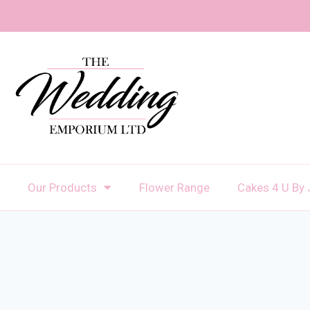
Our Products
Flower Range
Cakes 4 U By 