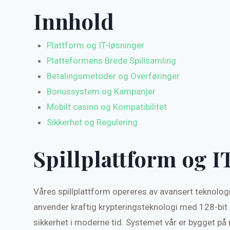
Innhold
Plattform og IT-løsninger
Platteformens Brede Spillsamling
Betalingsmetoder og Overføringer
Bonussystem og Kampanjer
Mobilt casino og Kompatibilitet
Sikkerhet og Regulering
Spillplattform og I
Våres spillplattform opereres av avansert teknolog
anvender kraftig krypteringsteknologi med 128-bit
sikkerhet i moderne tid. Systemet vår er bygget p