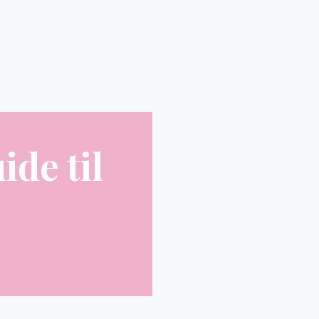
de til