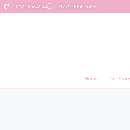
01213564944
0779 664 6493
Home
Our Story