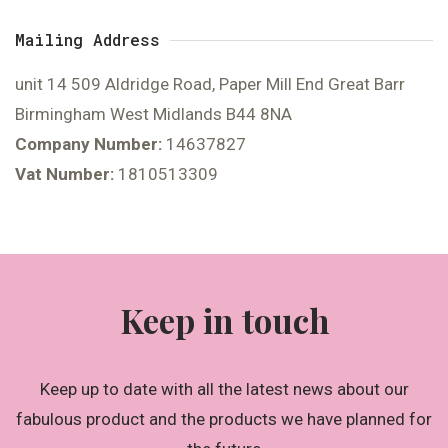
Mailing Address
unit 14 509 Aldridge Road, Paper Mill End Great Barr
Birmingham West Midlands B44 8NA
Company Number:
14637827
Vat Number:
1810513309
Keep in touch
Keep up to date with all the latest news about our
fabulous product and the products we have planned for