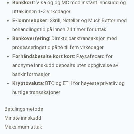
Bankkort:
Visa og og MC med instant innskudd og
uttak innen 1-3 virkedager
E-lommebøker:
Skrill, Neteller og Much Better med
behandlingstid på innen 24 timer for uttak
Bankoverføring:
Direkte banktransaksjon med
prosesseringstid på to til fem virkedager
Forhåndsbetalte kort kort:
Paysafecard for
anonyme innskudd deposits uten oppgivelse av
bankinformasjon
Kryptovaluta:
BTC og ETH for høyeste privatliv og
hurtige transaksjoner
Betalingsmetode
Minste innskudd
Maksimum uttak