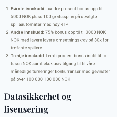
Første innskudd:
hundre prosent bonus opp til
5000 NOK pluss 100 gratisspinn på utvalgte
spilleautomater med høy RTP
Andre innskudd:
75% bonus opp til til 3000 NOK
NOK med lavere lavere omsetningskrav på 30x for
trofaste spillere
Tredje innskudd:
femti prosent bonus inntil til to
tusen NOK samt eksklusiv tilgang til til våre
månedlige turneringer konkurranser med gevinster
på over 100 000 100 000 NOK
Datasikkerhet og
lisensering