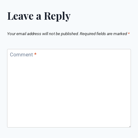
Leave a Reply
Your email address will not be published.
Required fields are marked
*
Comment
*