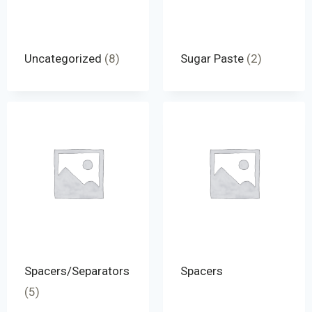
Uncategorized
(8)
Sugar Paste
(2)
Spacers/Separators
Spacers
(5)