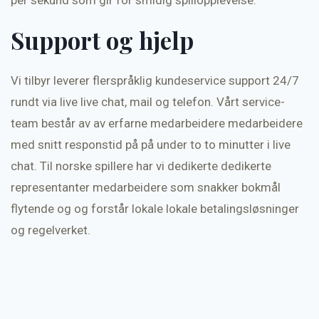
Support og hjelp
Vi tilbyr leverer flerspråklig kundeservice support 24/7
rundt via live live chat, mail og telefon. Vårt service-
team består av av erfarne medarbeidere medarbeidere
med snitt responstid på på under to to minutter i live
chat. Til norske spillere har vi dedikerte dedikerte
representanter medarbeidere som snakker bokmål
flytende og og forstår lokale lokale betalingsløsninger
og regelverket.