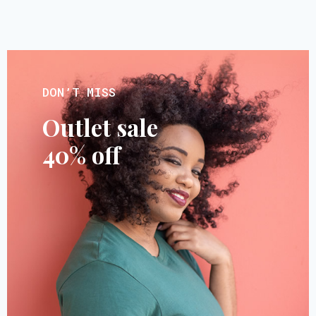
DON’T MISS
Outlet sale
40% off