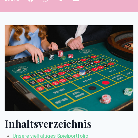
Inhaltsverzeichnis
Unsere vielfältiges Spielportfolio