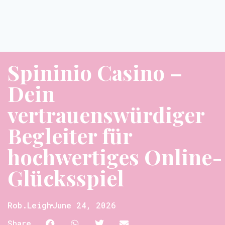
Spininio Casino –
Dein
vertrauenswürdiger
Begleiter für
hochwertiges Online-
Glücksspiel
Rob.leigh
June 24, 2026
Share