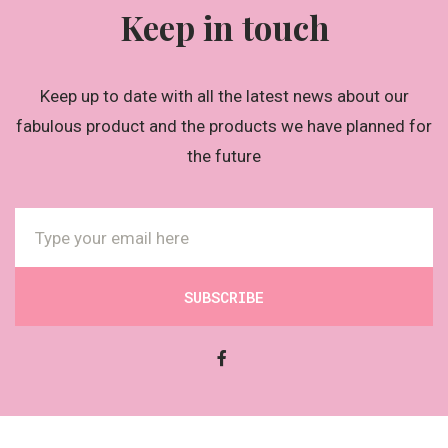
Keep in touch
Keep up to date with all the latest news about our
fabulous product and the products we have planned for
the future
SUBSCRIBE