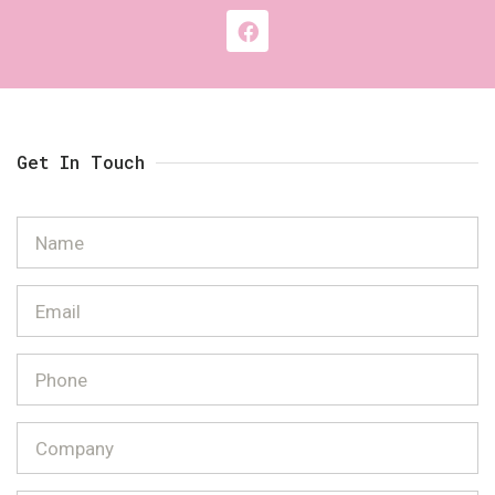
Get In Touch