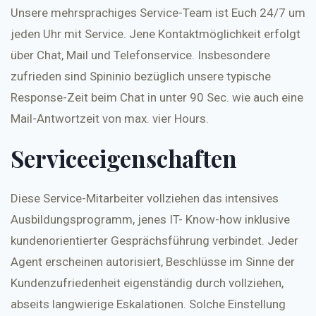
Unsere mehrsprachiges Service-Team ist Euch 24/7 um
jeden Uhr mit Service. Jene Kontaktmöglichkeit erfolgt
über Chat, Mail und Telefonservice. Insbesondere
zufrieden sind Spininio bezüglich unsere typische
Response-Zeit beim Chat in unter 90 Sec. wie auch eine
Mail-Antwortzeit von max. vier Hours.
Serviceeigenschaften
Diese Service-Mitarbeiter vollziehen das intensives
Ausbildungsprogramm, jenes IT- Know-how inklusive
kundenorientierter Gesprächsführung verbindet. Jeder
Agent erscheinen autorisiert, Beschlüsse im Sinne der
Kundenzufriedenheit eigenständig durch vollziehen,
abseits langwierige Eskalationen. Solche Einstellung