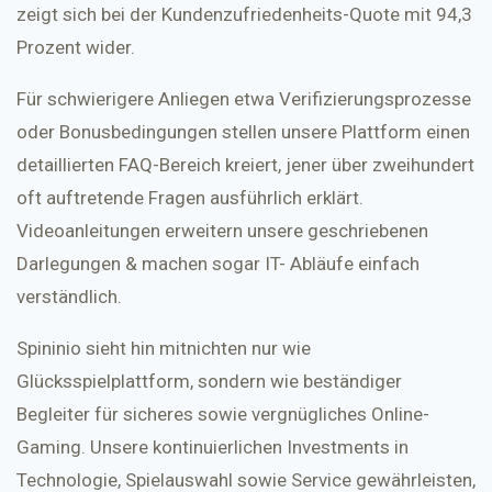
zeigt sich bei der Kundenzufriedenheits-Quote mit 94,3
Prozent wider.
Für schwierigere Anliegen etwa Verifizierungsprozesse
oder Bonusbedingungen stellen unsere Plattform einen
detaillierten FAQ-Bereich kreiert, jener über zweihundert
oft auftretende Fragen ausführlich erklärt.
Videoanleitungen erweitern unsere geschriebenen
Darlegungen & machen sogar IT- Abläufe einfach
verständlich.
Spininio sieht hin mitnichten nur wie
Glücksspielplattform, sondern wie beständiger
Begleiter für sicheres sowie vergnügliches Online-
Gaming. Unsere kontinuierlichen Investments in
Technologie, Spielauswahl sowie Service gewährleisten,