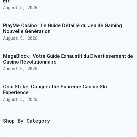
Ère
August 5, 2026
PlayMe Casino : Le Guide Détaillé du Jeu de Gaming
Nouvelle Génération
August 5, 2026
MegaBlock : Votre Guide Exhaustif du Divertissement de
Casino Révolutionnaire
August 5, 2026
Coin Strike: Conquer the Supreme Casino Slot
Experience
August 5, 2026
Shop By Category