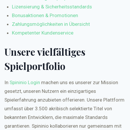
Lizensierung & Sicherheitsstandards
Bonusaktionen & Promotionen
Zahlungsmöglichkeiten in Übersicht
Kompetenter Kundenservice
Unsere vielfältiges
Spielportfolio
In
Spininio Login
machen uns es unserer zur Mission
gesetzt, unseren Nutzern ein einzigartiges
Spielerfahrung anzubieten offerieren. Unsere Plattform
umfasst über 3.500 akribisch selektierte Titel von
bekannten Entwicklern, die maximale Standards
garantieren. Spininio kollaborieren nur gemeinsam mit