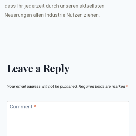
dass Ihr jederzeit durch unseren aktuellsten
Neuerungen allen Industrie Nutzen ziehen.
Leave a Reply
Your email address will not be published.
Required fields are marked
*
Comment
*