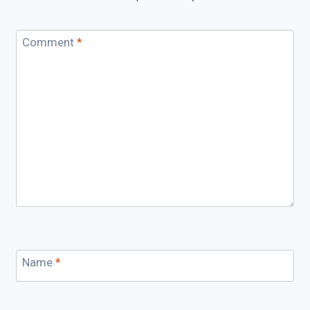
Comment
*
Name
*