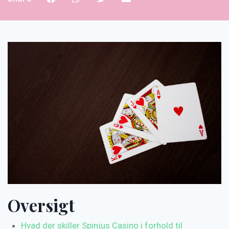
Oversigt
Hvad der skiller Spinjus Casino i forhold til