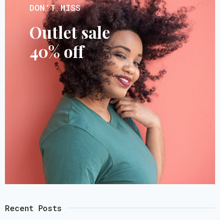
DON’T MISS
Outlet sale
40% off
Recent Posts