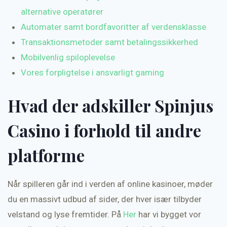
alternative operatører
Automater samt bordfavoritter af verdensklasse
Transaktionsmetoder samt betalingssikkerhed
Mobilvenlig spiloplevelse
Vores forpligtelse i ansvarligt gaming
Hvad der adskiller Spinjus
Casino i forhold til andre
platforme
Når spilleren går ind i verden af online kasinoer, møder
du en massivt udbud af sider, der hver især tilbyder
velstand og lyse fremtider. På
Her
har vi bygget vor