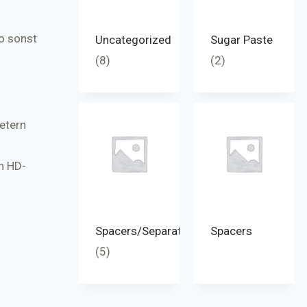
o sonst
Uncategorized
Sugar Paste
(8)
(2)
etern
n HD-
Spacers/Separators
Spacers
(5)