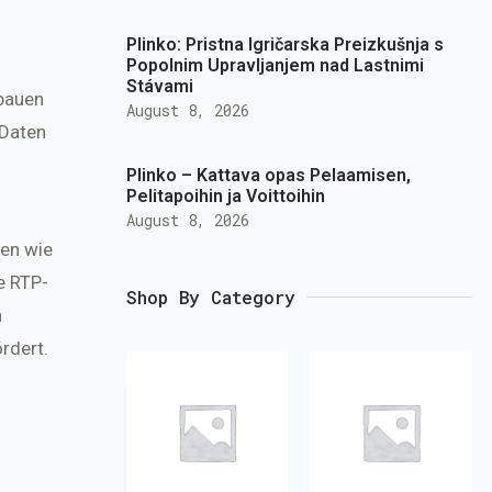
Plinko: Pristna Igričarska Preizkušnja s
Popolnim Upravljanjem nad Lastnimi
Stávami
bauen
August 8, 2026
 Daten
Plinko – Kattava opas Pelaamisen,
Pelitapoihin ja Voittoihin
August 8, 2026
ren wie
e RTP-
Shop By Category
h
rdert.