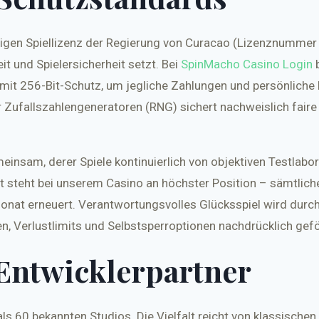
ltigen Spiellizenz der Regierung von Curacao (Lizenznummer
t und Spielersicherheit setzt. Bei
SpinMacho Casino Login
mit 256-Bit-Schutz, um jegliche Zahlungen und persönliche
er Zufallszahlengeneratoren (RNG) sichert nachweislich faire
einsam, derer Spiele kontinuierlich von objektiven Testlabo
 steht bei unserem Casino an höchster Position – sämtlich
Monat erneuert. Verantwortungsvolles Glücksspiel wird durc
, Verlustlimits und Selbstsperroptionen nachdrücklich gefö
 Entwicklerpartner
ls 60 bekannten Studios. Die Vielfalt reicht von klassischen