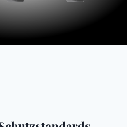
Schutzstandards