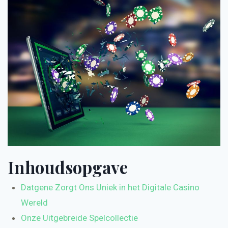
Inhoudsopgave
Datgene Zorgt Ons Uniek in het Digitale Casino
Wereld
Onze Uitgebreide Spelcollectie