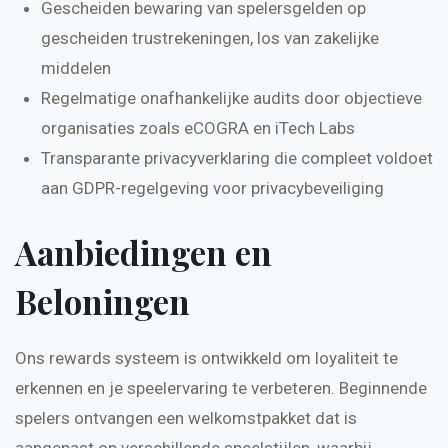
Gescheiden bewaring van spelersgelden op
gescheiden trustrekeningen, los van zakelijke
middelen
Regelmatige onafhankelijke audits door objectieve
organisaties zoals eCOGRA en iTech Labs
Transparante privacyverklaring die compleet voldoet
aan GDPR-regelgeving voor privacybeveiliging
Aanbiedingen en
Beloningen
Ons rewards systeem is ontwikkeld om loyaliteit te
erkennen en je speelervaring te verbeteren. Beginnende
spelers ontvangen een welkomstpakket dat is