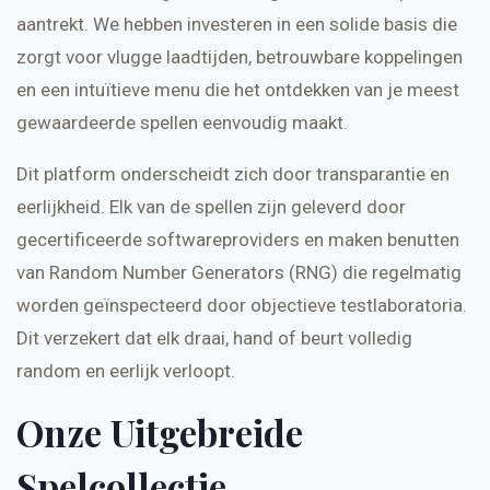
aantrekt. We hebben investeren in een solide basis die
zorgt voor vlugge laadtijden, betrouwbare koppelingen
en een intuïtieve menu die het ontdekken van je meest
gewaardeerde spellen eenvoudig maakt.
Dit platform onderscheidt zich door transparantie en
eerlijkheid. Elk van de spellen zijn geleverd door
gecertificeerde softwareproviders en maken benutten
van Random Number Generators (RNG) die regelmatig
worden geïnspecteerd door objectieve testlaboratoria.
Dit verzekert dat elk draai, hand of beurt volledig
random en eerlijk verloopt.
Onze Uitgebreide
Spelcollectie