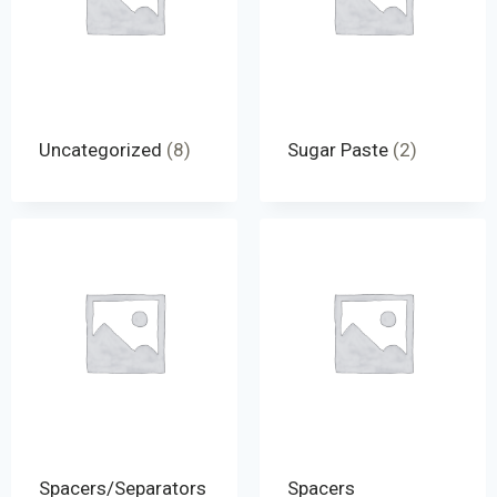
Uncategorized
(8)
Sugar Paste
(2)
Spacers/Separators
Spacers