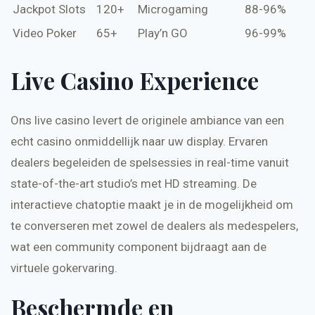
Jackpot Slots
120+
Microgaming
88-96%
Video Poker
65+
Play’n GO
96-99%
Live Casino Experience
Ons live casino levert de originele ambiance van een
echt casino onmiddellijk naar uw display. Ervaren
dealers begeleiden de spelsessies in real-time vanuit
state-of-the-art studio’s met HD streaming. De
interactieve chatoptie maakt je in de mogelijkheid om
te converseren met zowel de dealers als medespelers,
wat een community component bijdraagt aan de
virtuele gokervaring.
Beschermde en