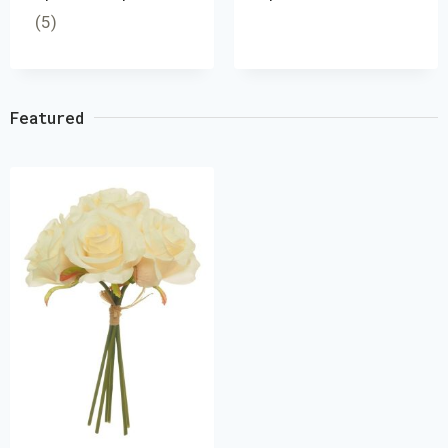
(5)
Featured