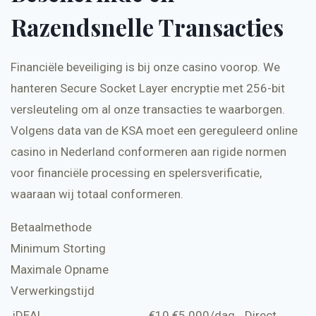
Razendsnelle Transacties
Financiële beveiliging is bij onze casino voorop. We
hanteren Secure Socket Layer encryptie met 256-bit
versleuteling om al onze transacties te waarborgen.
Volgens data van de KSA moet een gereguleerd online
casino in Nederland conformeren aan rigide normen
voor financiële processing en spelersverificatie,
waaraan wij totaal conformeren.
Betaalmethode
Minimum Storting
Maximale Opname
Verwerkingstijd
iDEAL
€10
€5.000/dag
Direct