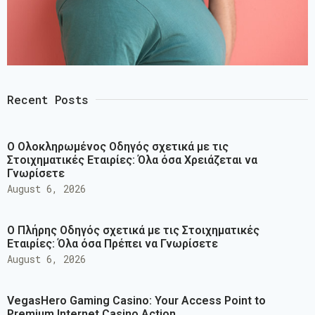
Recent Posts
Ο Ολοκληρωμένος Οδηγός σχετικά με τις
Στοιχηματικές Εταιρίες: Όλα όσα Χρειάζεται να
Γνωρίσετε
August 6, 2026
Ο Πλήρης Οδηγός σχετικά με τις Στοιχηματικές
Εταιρίες: Όλα όσα Πρέπει να Γνωρίσετε
August 6, 2026
VegasHero Gaming Casino: Your Access Point to
Premium Internet Casino Action