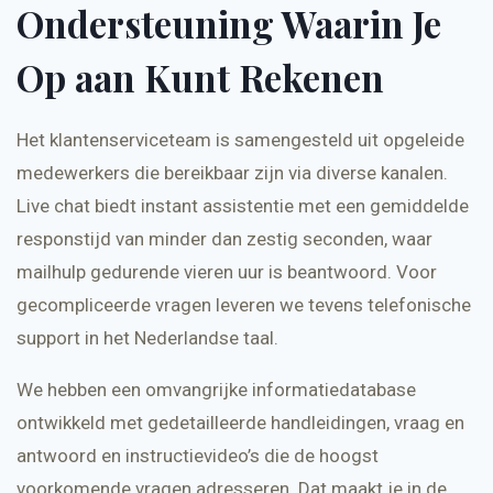
Ondersteuning Waarin Je
Op aan Kunt Rekenen
Het klantenserviceteam is samengesteld uit opgeleide
medewerkers die bereikbaar zijn via diverse kanalen.
Live chat biedt instant assistentie met een gemiddelde
responstijd van minder dan zestig seconden, waar
mailhulp gedurende vieren uur is beantwoord. Voor
gecompliceerde vragen leveren we tevens telefonische
support in het Nederlandse taal.
We hebben een omvangrijke informatiedatabase
ontwikkeld met gedetailleerde handleidingen, vraag en
antwoord en instructievideo’s die de hoogst
voorkomende vragen adresseren. Dat maakt je in de