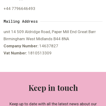
+44 7796646493
Mailing Address
unit 14 509 Aldridge Road, Paper Mill End Great Barr
Birmingham West Midlands B44 8NA
Company Number:
14637827
Vat Number:
1810513309
Keep in touch
Keep up to date with all the latest news about our