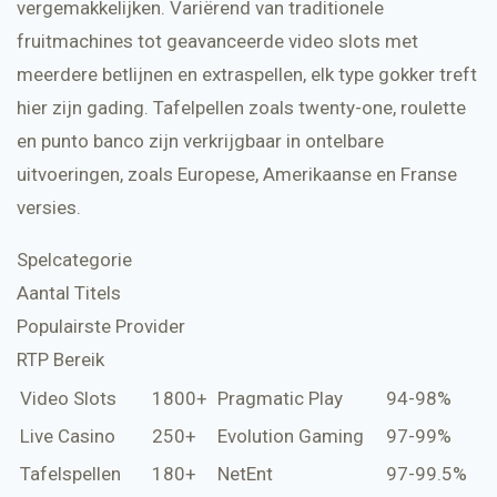
vergemakkelijken. Variërend van traditionele
fruitmachines tot geavanceerde video slots met
meerdere betlijnen en extraspellen, elk type gokker treft
hier zijn gading. Tafelpellen zoals twenty-one, roulette
en punto banco zijn verkrijgbaar in ontelbare
uitvoeringen, zoals Europese, Amerikaanse en Franse
versies.
Spelcategorie
Aantal Titels
Populairste Provider
RTP Bereik
Video Slots
1800+
Pragmatic Play
94-98%
Live Casino
250+
Evolution Gaming
97-99%
Tafelspellen
180+
NetEnt
97-99.5%