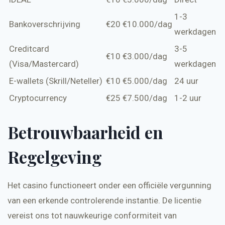
1-3
Bankoverschrijving
€20
€10.000/dag
werkdagen
Creditcard
3-5
€10
€3.000/dag
(Visa/Mastercard)
werkdagen
E-wallets (Skrill/Neteller)
€10
€5.000/dag
24 uur
Cryptocurrency
€25
€7.500/dag
1-2 uur
Betrouwbaarheid en
Regelgeving
Het casino functioneert onder een officiële vergunning
van een erkende controlerende instantie. De licentie
vereist ons tot nauwkeurige conformiteit van