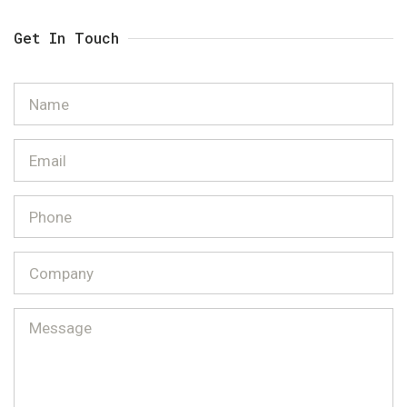
Get In Touch