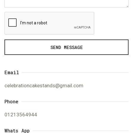
SEND MESSAGE
Email
celebrationcakestands@gmail.com
Phone
01213564944
Whats App