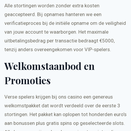
Alle stortingen worden zonder extra kosten
geaccepteerd. Bij opnames hanteren we een
verificatieproces bij de initiële opname om de veiligheid
van jouw account te waarborgen. Het maximale
uitbetalingsbedrag per transactie bedraagt €5000,
tenzij anders overeengekomen voor VIP-spelers.
Welkomstaanbod en
Promoties
Verse spelers krijgen bij ons casino een genereus
welkomstpakket dat wordt verdeeld over de eerste 3
stortingen. Het pakket kan oplopen tot honderden euro’s
aan bonussen plus gratis spins op geselecteerde slots.