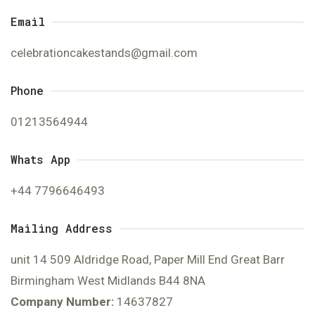
Email
celebrationcakestands@gmail.com
Phone
01213564944
Whats App
+44 7796646493
Mailing Address
unit 14 509 Aldridge Road, Paper Mill End Great Barr
Birmingham West Midlands B44 8NA
Company Number:
14637827