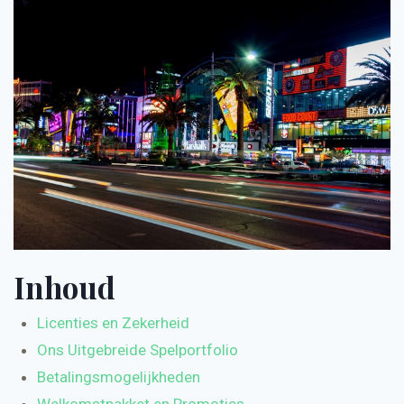
Inhoud
Licenties en Zekerheid
Ons Uitgebreide Spelportfolio
Betalingsmogelijkheden