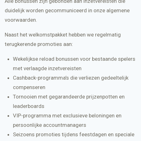
Alle bonussen zijn gebonden aan inzetvereisten die
duidelijk worden gecommuniceerd in onze algemene
voorwaarden.
Naast het welkomstpakket hebben we regelmatig
terugkerende promoties aan:
Wekelijkse reload bonussen voor bestaande spelers
met verlaagde inzetvereisten
Cashback-programma’s die verliezen gedeeltelijk
compenseren
Tornooien met gegarandeerde prijzenpotten en
leaderboards
VIP-programma met exclusieve beloningen en
persoonlijke accountmanagers
Seizoens promoties tijdens feestdagen en speciale