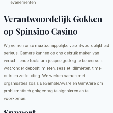
evenementen
Verantwoordelijk Gokken
op Spinsino Casino
Wij nemen onze maatschappelijke verantwoordelijkheid
serieus. Gamers kunnen op ons gebruik maken van
verschillende tools om je speelgedrag te beheersen,
waaronder depositlimieten, sessietijdlimieten, time-
outs en zelfsluiting. We werken samen met
organisaties zoals BeGambleAware en GamCare om
problematisch gokgedrag te signaleren en te
voorkomen.
Support