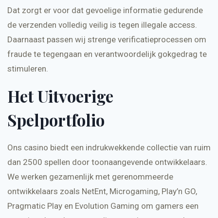
Dat zorgt er voor dat gevoelige informatie gedurende
de verzenden volledig veilig is tegen illegale access.
Daarnaast passen wij strenge verificatieprocessen om
fraude te tegengaan en verantwoordelijk gokgedrag te
stimuleren.
Het Uitvoerige
Spelportfolio
Ons casino biedt een indrukwekkende collectie van ruim
dan 2500 spellen door toonaangevende ontwikkelaars.
We werken gezamenlijk met gerenommeerde
ontwikkelaars zoals NetEnt, Microgaming, Play’n GO,
Pragmatic Play en Evolution Gaming om gamers een