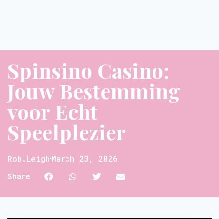
Spinsino Casino:
Jouw Bestemming
voor Echt
Speelplezier
Rob.leigh
March 23, 2026
Share