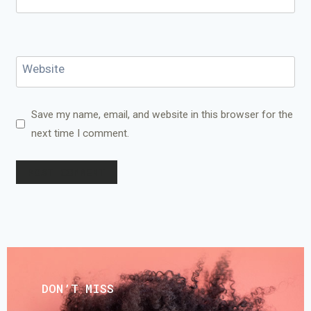
Website
Save my name, email, and website in this browser for the
next time I comment.
DON’T MISS