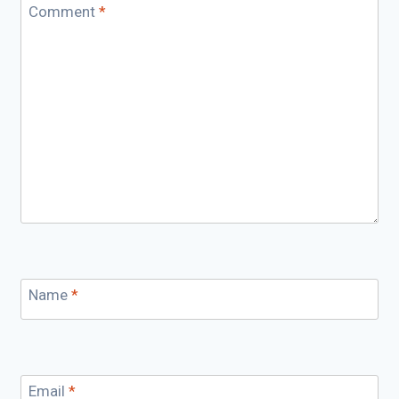
Comment
*
Name
*
Email
*