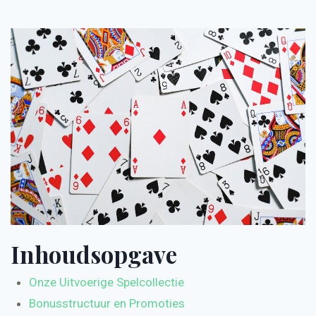
Inhoudsopgave
Onze Uitvoerige Spelcollectie
Bonusstructuur en Promoties