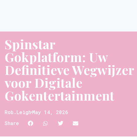
Spinstar
Gokplatform: Uw
Definitieve Wegwijzer
voor Digitale
Gokentertainment
Rob.leigh
May 14, 2026
Share