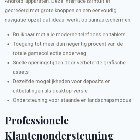
Android-apparaten. Deze interface is intuïtief
gecreëerd met grote knoppen en een eenvoudig
navigatie-opzet dat ideaal werkt op aanraakschermen.
Bruikbaar met alle moderne telefoons en tablets
Toegang tot meer dan negentig procent van de
totale gamecollectie onderweg
Snelle openingstijden door verbeterde grafische
assets
Dezelfde mogelijkheden voor deposits en
uitbetalingen als desktop-versie
Ondersteuning voor staande en landschapsmodus
Professionele
Klantenondersteuning