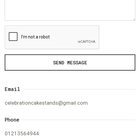
SEND MESSAGE
Email
celebrationcakestands@gmail.com
Phone
01213564944