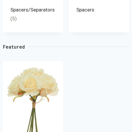
Spacers/Separators
Spacers
(5)
Featured