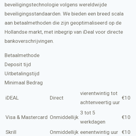
beveiligingstechnologie volgens wereldwijde
beveiligingsstandaarden. We bieden een breed scala
aan betaalmethoden die zijn geoptimaliseerd op de
Hollandse markt, met inbegrip van iDeal voor directe
bankoverschrijvingen.
Betaalmethode
Deposit tijd
Uitbetalingstijd
Minimaal Bedrag
vierentwintig tot
iDEAL
Direct
€10
achtenveertig uur
3 tot 5
Visa & Mastercard
Onmiddellijk
€10
werkdagen
Skrill
Onmiddellijk
eenentwintig uur
€10