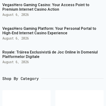
VegasHero Gaming Casino: Your Access Point to
Premium Internet Casino Action
August 6, 2026
VegasHero Gaming Platform: Your Personal Portal to
High-End Internet Casino Experience
August 6, 2026
Royale: Trăirea Exclusivistă de Joc Online în Domeniul
Platformelor Digitale
August 6, 2026
Shop By Category