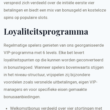
verspreid zich verdeeld over de initiële eerste vier
betalingen en biedt een mix van bonusgeld en kosteloze
spins op populaire slots.
Loyaliteitsprogramma
Regelmatige spelers genieten van ons georganiseerde
VIP-programma met 6 levels. Elke bet levert
loyaliteitspunten op die kunnen worden geconverteerd
in bonustegoed. Wanneer spelers bovenwaarts stijgen
in het niveau-structuur, vrijspelen zij bijzondere
voordelen zoals versnelde uitbetalingen, eigen VIP-
managers en voor specifieke eisen gemaakte
bonusaanbiedingen.
Welkomstbonus verdeeld over vier stortingen met