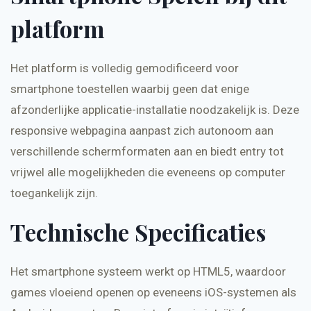
platform
Het platform is volledig gemodificeerd voor
smartphone toestellen waarbij geen dat enige
afzonderlijke applicatie-installatie noodzakelijk is. Deze
responsive webpagina aanpast zich autonoom aan
verschillende schermformaten aan en biedt entry tot
vrijwel alle mogelijkheden die eveneens op computer
toegankelijk zijn.
Technische Specificaties
Het smartphone systeem werkt op HTML5, waardoor
games vloeiend openen op eveneens iOS-systemen als