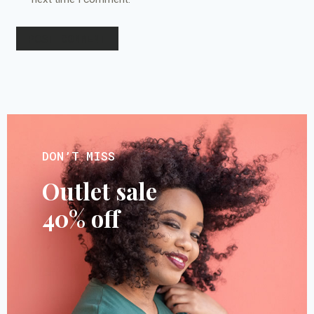
DON’T MISS
Outlet sale
40% off