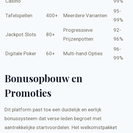
Casino
99%
95-
Tafelspellen
400+
Meerdere Varianten
99%
Progressieve
92-
Jackpot Slots
80+
Prijzenpotten
96%
96-
Digitale Poker
60+
Multi-hand Opties
99%
Bonusopbouw en
Promoties
Dit platform past toe een duidelijk en eerlijk
bonussysteem dat verse leden begroet met
aantrekkelijke startvoordelen. Het welkomstpakket