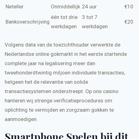
Neteller
Onmiddellijk
24 uur
€10
één tot drie
3 tot 7
Bankoverschrijving
€20
werkdagen
werkdagen
Volgens data van de toezichthouder verwerkte de
Nederlandse online gokmarkt in het eerste startende
complete jaar na legalisering meer dan
tweehonderdtwintig miljoen individuele transacties,
hetgeen het de relevantie van solide
transactiesystemen onderstreept. Op ons casino
hanteren wij strenge verificatieprocedures om
oplichting te vermijden en zorgzaam gokken te
aanmoedigen.
Smartphone Spelen bij dit