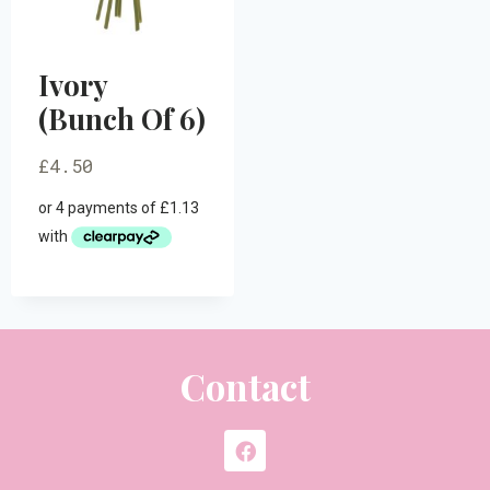
Ivory
(Bunch Of 6)
£
4.50
Contact