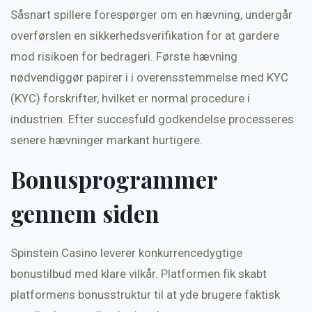
Såsnart spillere forespørger om en hævning, undergår
overførslen en sikkerhedsverifikation for at gardere
mod risikoen for bedrageri. Første hævning
nødvendiggør papirer i i overensstemmelse med KYC
(KYC) forskrifter, hvilket er normal procedure i
industrien. Efter succesfuld godkendelse processeres
senere hævninger markant hurtigere.
Bonusprogrammer
gennem siden
Spinstein Casino leverer konkurrencedygtige
bonustilbud med klare vilkår. Platformen fik skabt
platformens bonusstruktur til at yde brugere faktisk