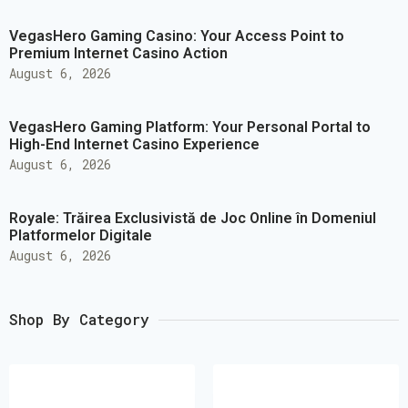
VegasHero Gaming Casino: Your Access Point to
Premium Internet Casino Action
August 6, 2026
VegasHero Gaming Platform: Your Personal Portal to
High-End Internet Casino Experience
August 6, 2026
Royale: Trăirea Exclusivistă de Joc Online în Domeniul
Platformelor Digitale
August 6, 2026
Shop By Category