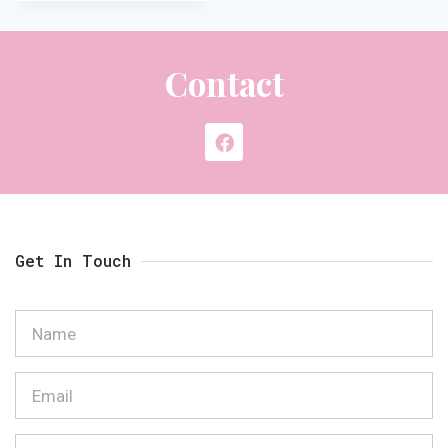
Contact
Get In Touch