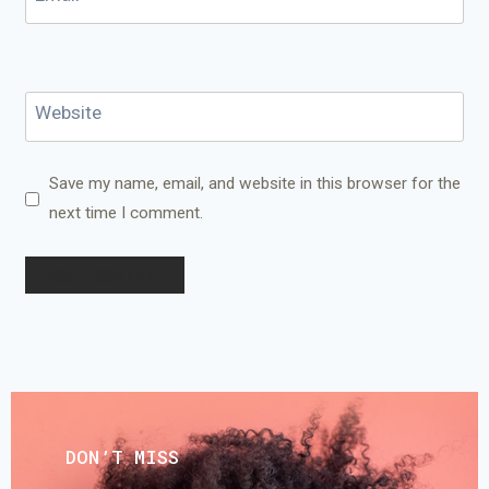
Website
Save my name, email, and website in this browser for the
next time I comment.
DON’T MISS