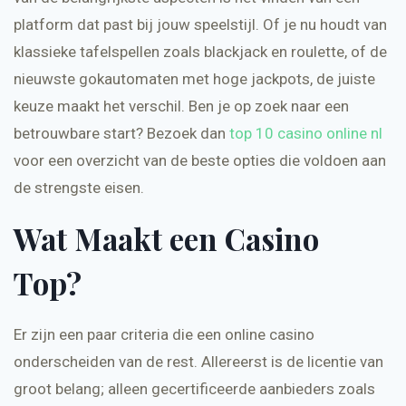
platform dat past bij jouw speelstijl. Of je nu houdt van
klassieke tafelspellen zoals blackjack en roulette, of de
nieuwste gokautomaten met hoge jackpots, de juiste
keuze maakt het verschil. Ben je op zoek naar een
betrouwbare start? Bezoek dan
top 10 casino online nl
voor een overzicht van de beste opties die voldoen aan
de strengste eisen.
Wat Maakt een Casino
Top?
Er zijn een paar criteria die een online casino
onderscheiden van de rest. Allereerst is de licentie van
groot belang; alleen gecertificeerde aanbieders zoals