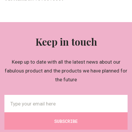
Keep in touch
Keep up to date with all the latest news about our
fabulous product and the products we have planned for
the future
SUBSCRIBE