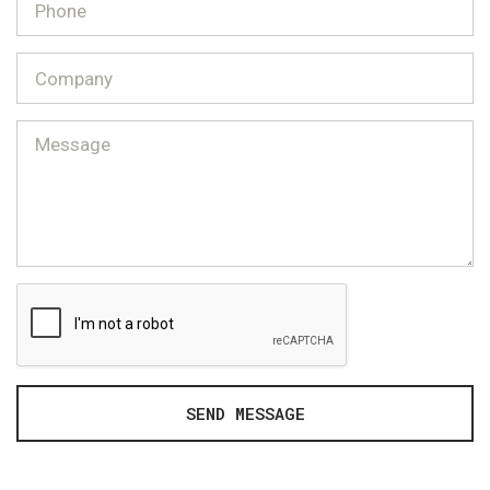
SEND MESSAGE