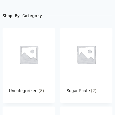
Shop By Category
Uncategorized
(8)
Sugar Paste
(2)