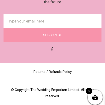
the future
SUBSCRIBE
Returns / Refunds Policy
© Copyright The Wedding Emporium Limited. All rights
0
reserved.