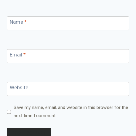
Name
*
Email
*
Website
Save my name, email, and website in this browser for the
next time I comment.