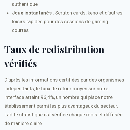
authentique
Jeux instantanés
: Scratch cards, keno et d’autres
loisirs rapides pour des sessions de gaming
courtes
Taux de redistribution
vérifiés
D’après les informations certifiées par des organismes
indépendants, le taux de retour moyen sur notre
interface atteint 96,4%, un nombre qui place notre
établissement parmi les plus avantageux du secteur.
Ladite statistique est vérifiée chaque mois et diffusée
de manière claire.