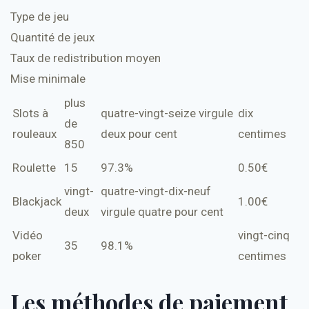
Type de jeu
Quantité de jeux
Taux de redistribution moyen
Mise minimale
plus
Slots à
quatre-vingt-seize virgule
dix
de
rouleaux
deux pour cent
centimes
850
Roulette
15
97.3%
0.50€
vingt-
quatre-vingt-dix-neuf
Blackjack
1.00€
deux
virgule quatre pour cent
Vidéo
vingt-cinq
35
98.1%
poker
centimes
Les méthodes de paiement