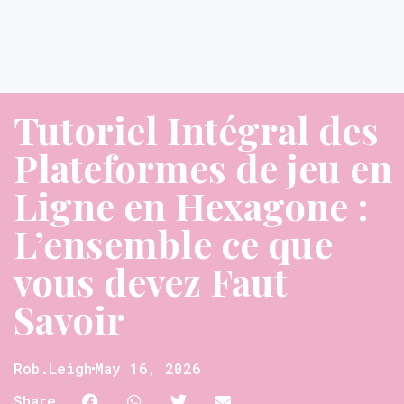
Tutoriel Intégral des
Plateformes de jeu en
Ligne en Hexagone :
L’ensemble ce que
vous devez Faut
Savoir
Rob.leigh
May 16, 2026
Share