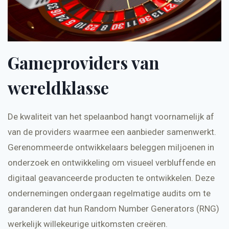
Gameproviders van
wereldklasse
De kwaliteit van het spelaanbod hangt voornamelijk af
van de providers waarmee een aanbieder samenwerkt.
Gerenommeerde ontwikkelaars beleggen miljoenen in
onderzoek en ontwikkeling om visueel verbluffende en
digitaal geavanceerde producten te ontwikkelen. Deze
ondernemingen ondergaan regelmatige audits om te
garanderen dat hun Random Number Generators (RNG)
werkelijk willekeurige uitkomsten creëren.