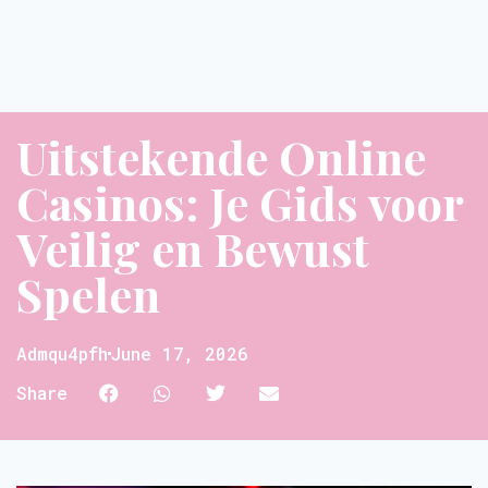
Uitstekende Online
Casinos: Je Gids voor
Veilig en Bewust
Spelen
Admqu4pfh
June 17, 2026
Share