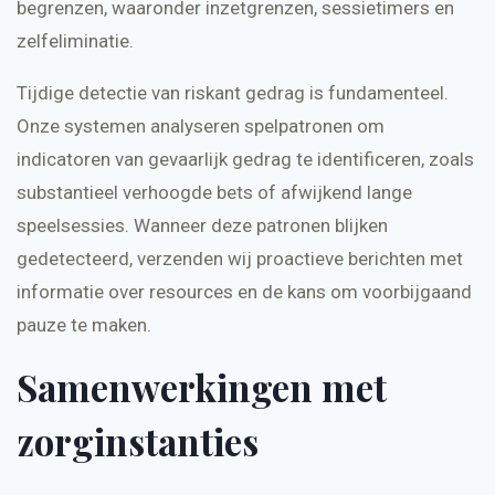
begrenzen, waaronder inzetgrenzen, sessietimers en
zelfeliminatie.
Tijdige detectie van riskant gedrag is fundamenteel.
Onze systemen analyseren spelpatronen om
indicatoren van gevaarlijk gedrag te identificeren, zoals
substantieel verhoogde bets of afwijkend lange
speelsessies. Wanneer deze patronen blijken
gedetecteerd, verzenden wij proactieve berichten met
informatie over resources en de kans om voorbijgaand
pauze te maken.
Samenwerkingen met
zorginstanties