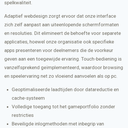
spelkwaliteit.
Adaptief webdesign zorgt ervoor dat onze interface
zich zelf aanpast aan uiteenlopende schermformaten
en resoluties. Dit elimineert de behoefte voor separete
applicaties, hoewel onze organisatie ook specifieke
apps presenteren voor deelnemers die de voorkeur
geven aan een toegewijde ervaring. Touch-bediening is
vanzelfsprekend geïmplementeerd, waardoor browsing
en speelervaring net zo vloeiend aanvoelen als op pc.
Geoptimaliseerde laadtijden door datareductie en
cache-systeem
Volledige toegang tot het gameportfolio zonder
restricties
Beveiligde inlogmethoden met inbegrip van