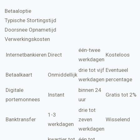
Betaaloptie
Typische Stortingstijd
Doorsnee Opnametijd
Verwerkingskosten
één-twee
Internetbankieren
Direct
Kosteloos
werkdagen
drie tot vijf
Eventueel
Betaalkaart
Onmiddellijk
werkdagen
percentage
Digitale
binnen 24
Instant
Gratis tot 2%
portemonnees
uur
drie tot
1-3
Banktransfer
zeven
Wisselend
werkdagen
werkdagen
kwartier tot
één tot