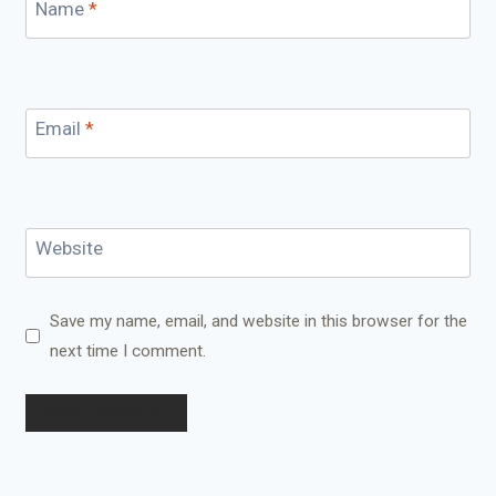
Name
*
Email
*
Website
Save my name, email, and website in this browser for the
next time I comment.