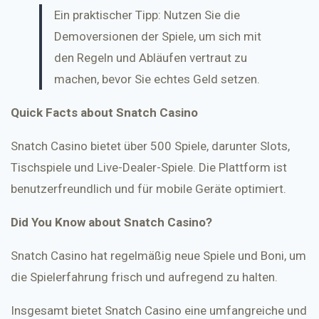
Ein praktischer Tipp: Nutzen Sie die
Demoversionen der Spiele, um sich mit
den Regeln und Abläufen vertraut zu
machen, bevor Sie echtes Geld setzen.
Quick Facts about Snatch Casino
Snatch Casino bietet über 500 Spiele, darunter Slots,
Tischspiele und Live-Dealer-Spiele. Die Plattform ist
benutzerfreundlich und für mobile Geräte optimiert.
Did You Know about Snatch Casino?
Snatch Casino hat regelmäßig neue Spiele und Boni, um
die Spielerfahrung frisch und aufregend zu halten.
Insgesamt bietet Snatch Casino eine umfangreiche und