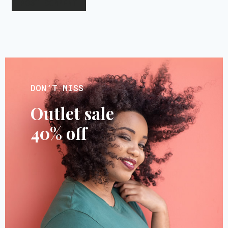
DON’T MISS
Outlet sale
40% off