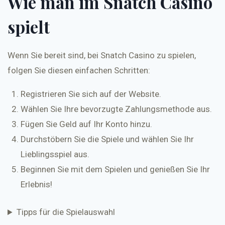
Wie man im Snatch Casino
spielt
Wenn Sie bereit sind, bei Snatch Casino zu spielen,
folgen Sie diesen einfachen Schritten:
Registrieren Sie sich auf der Website.
Wählen Sie Ihre bevorzugte Zahlungsmethode aus.
Fügen Sie Geld auf Ihr Konto hinzu.
Durchstöbern Sie die Spiele und wählen Sie Ihr
Lieblingsspiel aus.
Beginnen Sie mit dem Spielen und genießen Sie Ihr
Erlebnis!
Tipps für die Spielauswahl