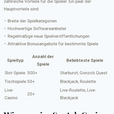
zahlreiche Vorteile für die Spieler. Ein paar der
Hauptvorteile sind:
– Breite der Spielkategorien
– Hochwertige Softwareanbieter
– Regelmäßige neue Spielveröffentlichungen
– Attraktive Bonusangebote für bestimmte Spiele
Anzahl der
Spieltyp
Beliebteste Spiele
Spiele
Slot-Spiele
500+
Starburst, Gonzo’s Quest
Tischspiele
50+
Blackjack, Roulette
Live-
Live-Roulette, Live-
20+
Casino
Blackjack