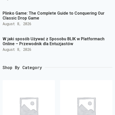
Plinko Game: The Complete Guide to Conquering Our
Classic Drop Game
August 8, 2026
W jaki sposób Używać z Sposobu BLIK w Platformach
Online – Przewodnik dla Entuzjastów
August 8, 2026
Shop By Category