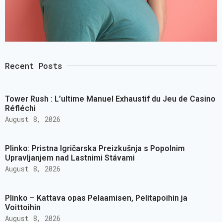
Recent Posts
Tower Rush : L’ultime Manuel Exhaustif du Jeu de Casino
Réfléchi
August 8, 2026
Plinko: Pristna Igričarska Preizkušnja s Popolnim
Upravljanjem nad Lastnimi Stávami
August 8, 2026
Plinko – Kattava opas Pelaamisen, Pelitapoihin ja
Voittoihin
August 8, 2026