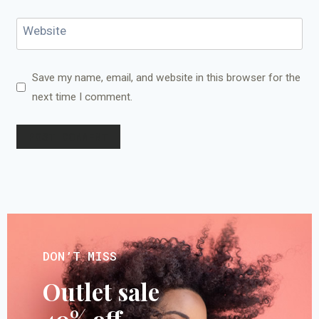
Website
Save my name, email, and website in this browser for the
next time I comment.
DON’T MISS
Outlet sale
40% off