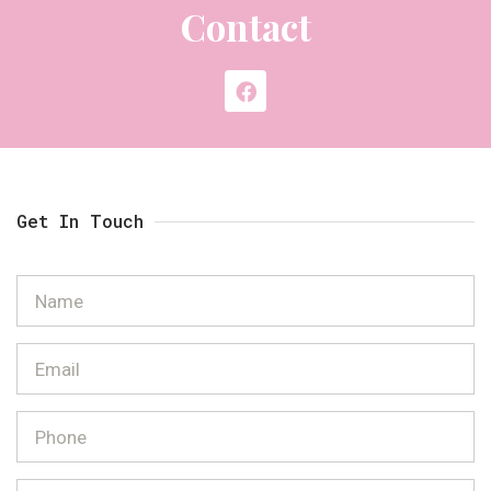
Contact
Get In Touch