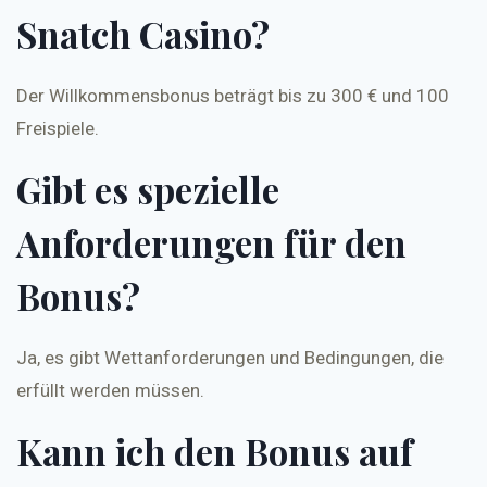
Snatch Casino?
Der Willkommensbonus beträgt bis zu 300 € und 100
Freispiele.
Gibt es spezielle
Anforderungen für den
Bonus?
Ja, es gibt Wettanforderungen und Bedingungen, die
erfüllt werden müssen.
Kann ich den Bonus auf