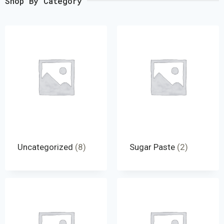
Shop By Category
Uncategorized
(8)
Sugar Paste
(2)