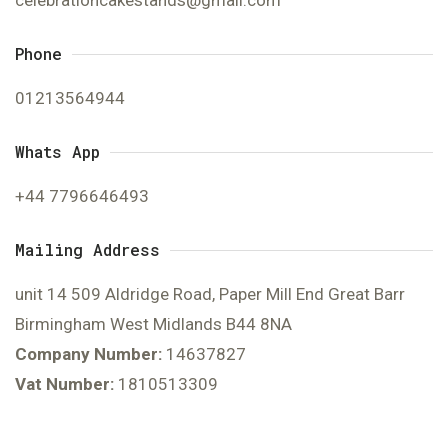
celebrationcakestands@gmail.com
Phone
01213564944
Whats App
+44 7796646493
Mailing Address
unit 14 509 Aldridge Road, Paper Mill End Great Barr
Birmingham West Midlands B44 8NA
Company Number:
14637827
Vat Number:
1810513309