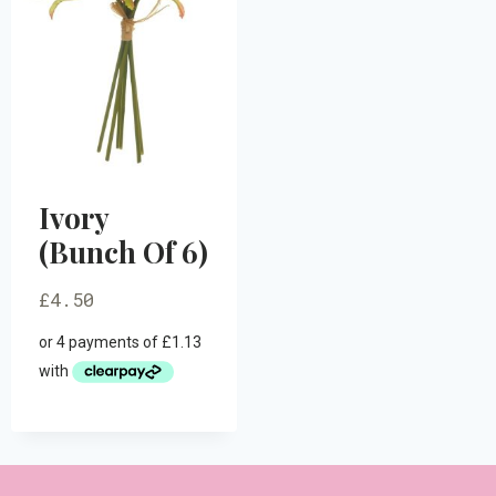
Ivory
(Bunch Of 6)
£
4.50