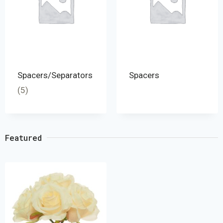
Spacers/Separators
Spacers
(5)
Featured