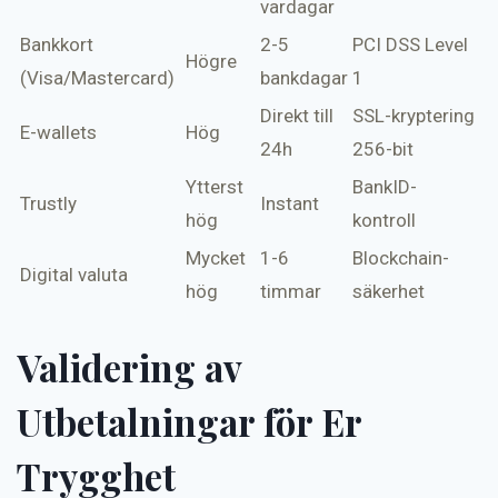
vardagar
Bankkort
2-5
PCI DSS Level
Högre
(Visa/Mastercard)
bankdagar
1
Direkt till
SSL-kryptering
E-wallets
Hög
24h
256-bit
Ytterst
BankID-
Trustly
Instant
hög
kontroll
Mycket
1-6
Blockchain-
Digital valuta
hög
timmar
säkerhet
Validering av
Utbetalningar för Er
Trygghet