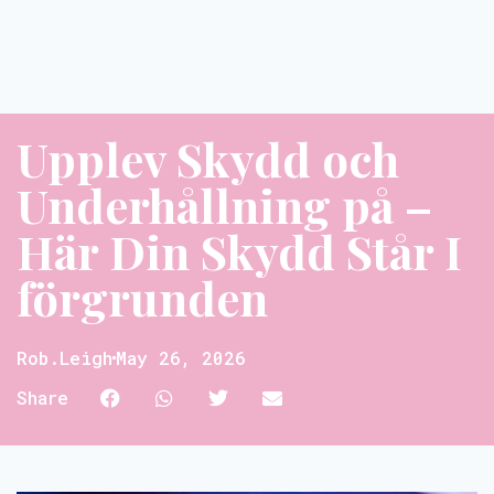
Upplev Skydd och
Underhållning på –
Här Din Skydd Står I
förgrunden
Rob.leigh
May 26, 2026
Share