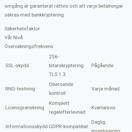
omgång är garanterat rättvis och att varje betalningar
säkras med bankkryptering.
Säkerhetsfaktor
Vår Nivå
Övervakningsfrekvens
256-
SSL-skydd
bitarskryptering
Pågående
TLS 1.3
Oberoende
RNG-testning
Varje månad
kontroll
Komplett
Licensgranskning
Kvartalsvis
regelefterlevnad
Daglig
Informationsskydd
GDPR-kompatibel
monitorering