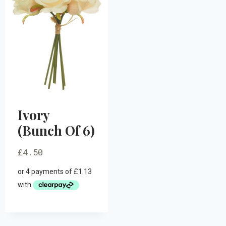
Ivory
(Bunch Of 6)
£
4.50