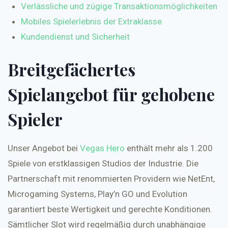
Verlässliche und zügige Transaktionsmöglichkeiten
Mobiles Spielerlebnis der Extraklasse
Kundendienst und Sicherheit
Breitgefächertes
Spielangebot für gehobene
Spieler
Unser Angebot bei
Vegas Hero
enthält mehr als 1.200
Spiele von erstklassigen Studios der Industrie. Die
Partnerschaft mit renommierten Providern wie NetEnt,
Microgaming Systems, Play’n GO und Evolution
garantiert beste Wertigkeit und gerechte Konditionen.
Sämtlicher Slot wird regelmäßig durch unabhängige