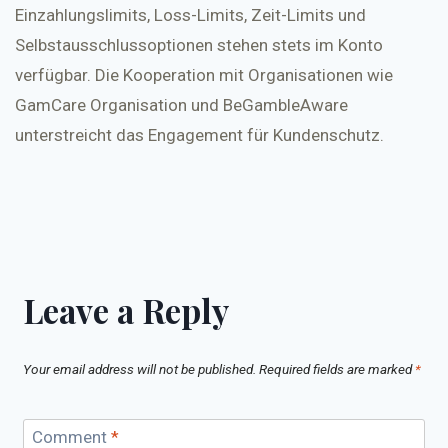
Einzahlungslimits, Loss-Limits, Zeit-Limits und
Selbstausschlussoptionen stehen stets im Konto
verfügbar. Die Kooperation mit Organisationen wie
GamCare Organisation und BeGambleAware
unterstreicht das Engagement für Kundenschutz.
Leave a Reply
Your email address will not be published.
Required fields are marked
*
Comment
*