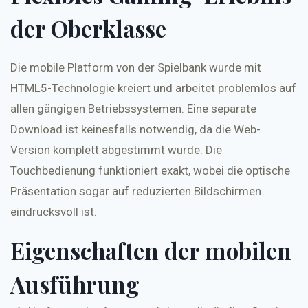
der Oberklasse
Die mobile Platform von der Spielbank wurde mit
HTML5-Technologie kreiert und arbeitet problemlos auf
allen gängigen Betriebssystemen. Eine separate
Download ist keinesfalls notwendig, da die Web-
Version komplett abgestimmt wurde. Die
Touchbedienung funktioniert exakt, wobei die optische
Präsentation sogar auf reduzierten Bildschirmen
eindrucksvoll ist.
Eigenschaften der mobilen
Ausführung