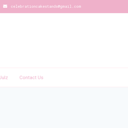
celebrationcakestands@gmail.com
Julz
Contact Us