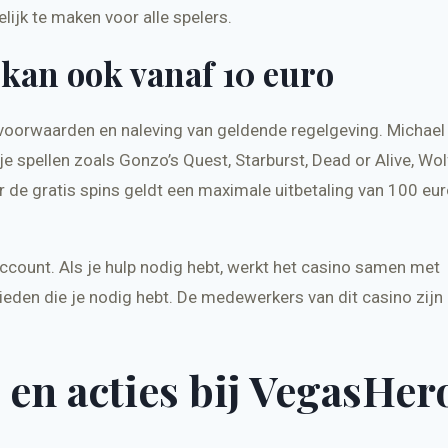
ijk te maken voor alle spelers.
 kan ook vanaf 10 euro
e voorwaarden en naleving van geldende regelgeving. Michael 
e spellen zoals Gonzo’s Quest, Starburst, Dead or Alive, Wol
r de gratis spins geldt een maximale uitbetaling van 100 eur
e account. Als je hulp nodig hebt, werkt het casino samen met
den die je nodig hebt. De medewerkers van dit casino zijn
n acties bij VegasHer