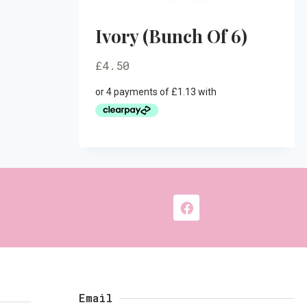
Ivory (Bunch Of 6)
£
4.50
Email