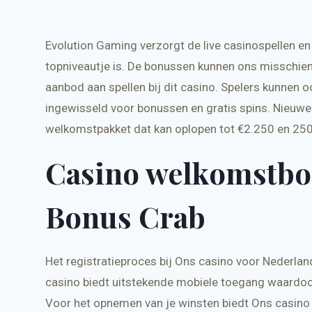
Evolution Gaming verzorgt de live casinospellen en 
topniveautje is. De bonussen kunnen ons misschien
aanbod aan spellen bij dit casino. Spelers kunnen 
ingewisseld voor bonussen en gratis spins. Nieuwe
welkomstpakket dat kan oplopen tot €2.250 en 250 g
Casino welkomstbon
Bonus Crab
Het registratieproces bij Ons casino voor Nederland
casino biedt uitstekende mobiele toegang waardoor j
Voor het opnemen van je winsten biedt Ons casino 