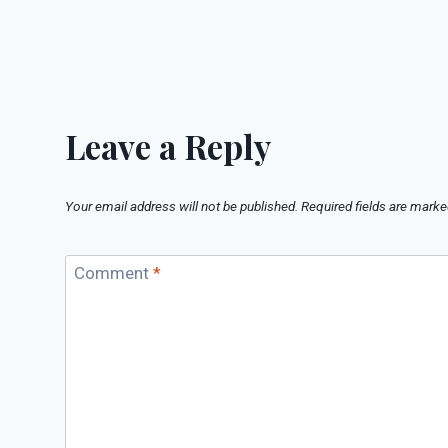
Leave a Reply
Your email address will not be published.
Required fields are mark
Comment
*