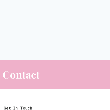
Contact
Get In Touch