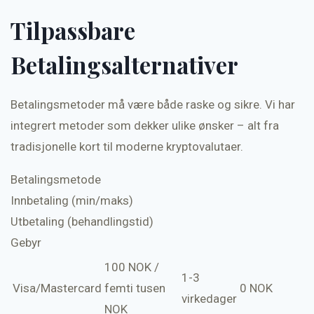
Tilpassbare
Betalingsalternativer
Betalingsmetoder må være både raske og sikre. Vi har
integrert metoder som dekker ulike ønsker – alt fra
tradisjonelle kort til moderne kryptovalutaer.
Betalingsmetode
Innbetaling (min/maks)
Utbetaling (behandlingstid)
Gebyr
100 NOK /
1-3
Visa/Mastercard
femti tusen
0 NOK
virkedager
NOK