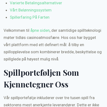
Varierte Betalingsalternativer
Vårt Belønningssystem
Spillerfaring På Farten
Velkommen til
åpne siden
, der samtidige spillteknologi
møter tidløs casinoatmosfære. Hos oss har bygget
vårt plattform med ett definert mål: å tilby en
spillopplevelse som kombinerer bredde, beskyttelse og
spillglede på høyest mulig nivå.
Spillporteføljen Som
Kjennetegner Oss
Vår spillportefølje inkluderer over tre tusen spill fra
sektorens mest anerkjente leverandører. Dette er ikke