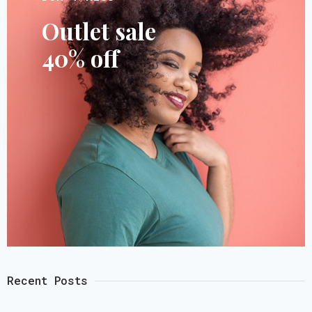
Outlet sale
40% off
Recent Posts