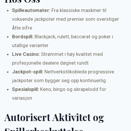
Spilleautomater:
Fra klassiske maskiner til
voksende jackpoter med premier som overstiger
åtte sifre
Bordspill:
Blackjack, rulett, baccarat og poker i
utallige varianter
Live Casino:
Strømmet i høy kvalitet med
profesjonelle dealere døgnet rundt
Jackpot-spill:
Nettverkstilkoblede progressive
jackpoter som bygger seg opp kontinuerlig
Spesialspill:
Keno, bingo og skrapelodd for
variasjon
Autorisert Aktivitet og