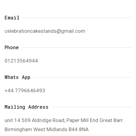
Email
celebrationcakestands@gmail.com
Phone
01213564944
Whats App
+44 7796646493
Mailing Address
unit 14 509 Aldridge Road, Paper Mill End Great Barr
Birmingham West Midlands B44 8NA