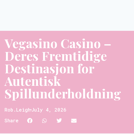
Vegasino Casino –
Deres Fremtidige
Destinasjon for
Autentisk
Spillunderholdning
Rob.leigh
July 4, 2026
Share