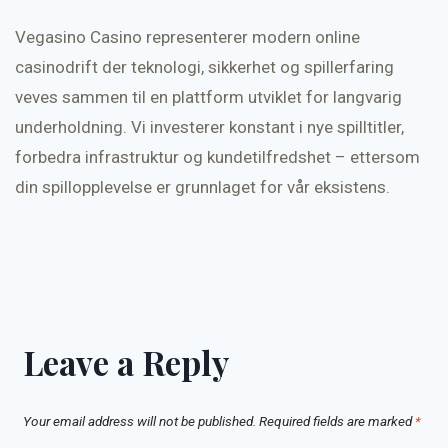
Vegasino Casino representerer modern online
casinodrift der teknologi, sikkerhet og spillerfaring
veves sammen til en plattform utviklet for langvarig
underholdning. Vi investerer konstant i nye spilltitler,
forbedra infrastruktur og kundetilfredshet – ettersom
din spillopplevelse er grunnlaget for vår eksistens.
Leave a Reply
Your email address will not be published.
Required fields are marked
*