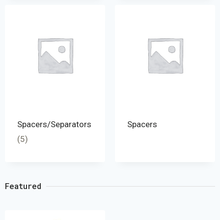
Spacers/Separators
Spacers
(5)
Featured