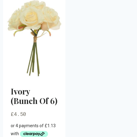
Ivory
(Bunch Of 6)
£
4.50