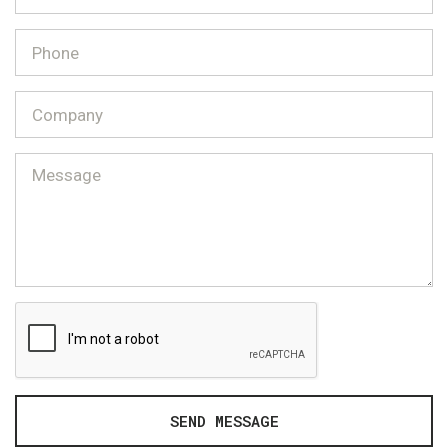
SEND MESSAGE