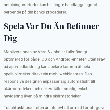
betalningsmetoder kan ha längre handläggningstid
beroende på din banks procedurer.
Spela Var Du Än Befinner
Dig
Mobilversionen av Vera & John är fullständigt
optimerad för både iOS och Android-enheter. Utan krav
på app-nedladdning kan spelare komma åt hela
spelbiblioteket direkt via mobilwebbläsaren. Den
responsiva designen anpassar sig automatiskt till
skärmstorleken och säkerställer smidig enkel
navigering även på mindre skärmstorlekar.
Touchfunktionaliteten är intuitivt utformad för att göra