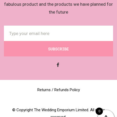
fabulous product and the products we have planned for
the future
SUBSCRIBE
Returns / Refunds Policy
© Copyright The Wedding Emporium Limited. All rights
0