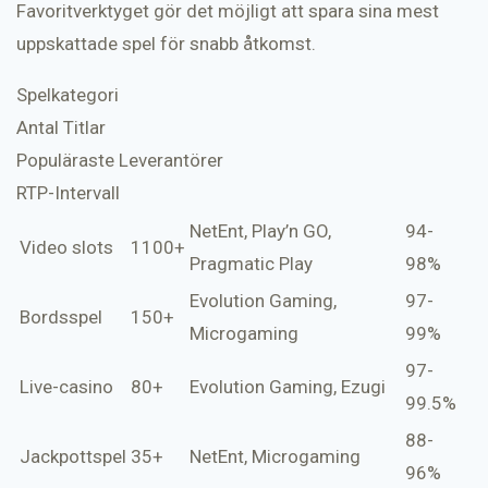
Favoritverktyget gör det möjligt att spara sina mest
uppskattade spel för snabb åtkomst.
Spelkategori
Antal Titlar
Populäraste Leverantörer
RTP-Intervall
NetEnt, Play’n GO,
94-
Video slots
1100+
Pragmatic Play
98%
Evolution Gaming,
97-
Bordsspel
150+
Microgaming
99%
97-
Live-casino
80+
Evolution Gaming, Ezugi
99.5%
88-
Jackpottspel
35+
NetEnt, Microgaming
96%