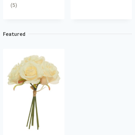
(5)
Featured