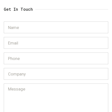
Get In Touch