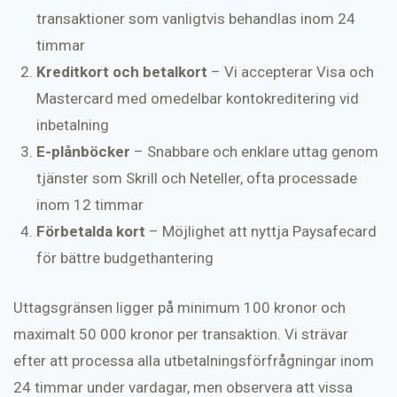
transaktioner som vanligtvis behandlas inom 24
timmar
Kreditkort och betalkort
– Vi accepterar Visa och
Mastercard med omedelbar kontokreditering vid
inbetalning
E-plånböcker
– Snabbare och enklare uttag genom
tjänster som Skrill och Neteller, ofta processade
inom 12 timmar
Förbetalda kort
– Möjlighet att nyttja Paysafecard
för bättre budgethantering
Uttagsgränsen ligger på minimum 100 kronor och
maximalt 50 000 kronor per transaktion. Vi strävar
efter att processa alla utbetalningsförfrågningar inom
24 timmar under vardagar, men observera att vissa