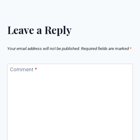
Leave a Reply
Your email address will not be published.
Required fields are marked
*
Comment
*