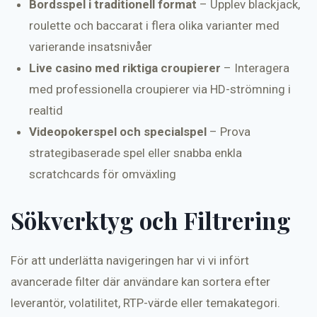
Bordsspel i traditionell format
– Upplev blackjack,
roulette och baccarat i flera olika varianter med
varierande insatsnivåer
Live casino med riktiga croupierer
– Interagera
med professionella croupierer via HD-strömning i
realtid
Videopokerspel och specialspel
– Prova
strategibaserade spel eller snabba enkla
scratchcards för omväxling
Sökverktyg och Filtrering
För att underlätta navigeringen har vi vi infört
avancerade filter där användare kan sortera efter
leverantör, volatilitet, RTP-värde eller temakategori.