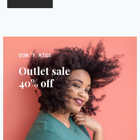
DON’T MISS
Outlet sale
40% off