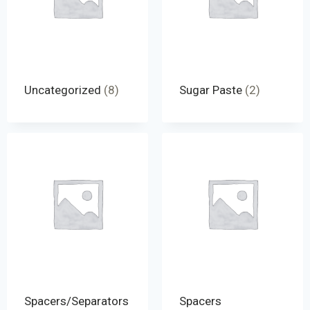
Uncategorized
(8)
Sugar Paste
(2)
Spacers/Separators
Spacers