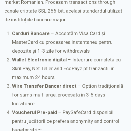
market Romanian. Procesam transactions through
canale criptate SSL 256-bit, acelasi standardul utilizat
de instituțiile bancare major.
Carduri Bancare
– Acceptăm Visa Card și
MasterCard cu procesarea instantaneu pentru
depozite și 1-3 zile for withdrawals
Wallet Electronic digital
– Integrare completa cu
SkrillPay, Net Teller and EcoPayz pt tranzactii în
maximum 24 hours
Wire Transfer Bancar direct
– Option tradițională
for sums mult large, procesata în 3-5 days
lucratoare
Voucherul Pre-paid
– PaySafeCard disponibil
pentru jucătorii ce prefera anonymity and control
bugetar strict