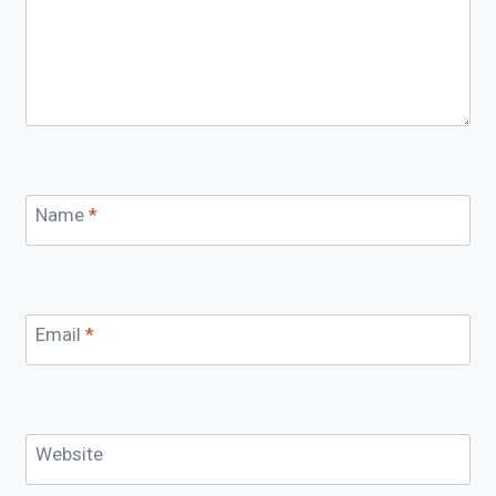
Name
*
Email
*
Website