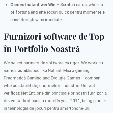
Games Instant win Win
– Scratch cards, wheel of
of fortuna and alte jocuri quick pentru momentele
cand dorești wins imediate
Furnizori software de Top
în Portfolio Noastră
We select partners de software cu rigor. We work cu
names established like Net Ent, Micro gaming,
Pragmatică Gaming and Evoluție Games – companii
who au stabilit deja normele în industrie. Un fact
verificat: Net Ent, one din principalelor nostri furnizor, a
dezvoltat first casino mobil în year 2011, being pionier
în tehnologia de jocuri pentru smartphone-uri.