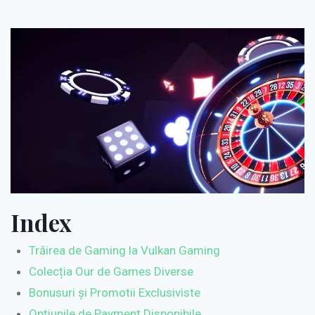
Index
Trăirea de Gaming la Vulkan Gaming
Colecția Our de Games Diverse
Bonusuri și Promotii Exclusiviste
Opțiunile de Payment Disponibile