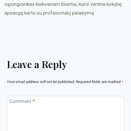
sąjungininkas kiekvienam klientui, kuris vertina kokybę,
apsaugą kartu su profesionalų palaikymą.
Leave a Reply
Your email address will not be published.
Required fields are marked
*
Comment
*