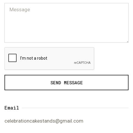
SEND MESSAGE
Email
celebrationcakestands@gmail.com