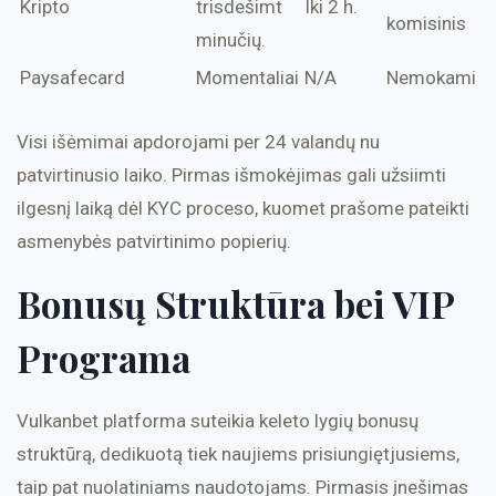
Kripto
trisdešimt
Iki 2 h.
komisinis
minučių.
Paysafecard
Momentaliai
N/A
Nemokami
Visi išėmimai apdorojami per 24 valandų nu
patvirtinusio laiko. Pirmas išmokėjimas gali užsiimti
ilgesnį laiką dėl KYC proceso, kuomet prašome pateikti
asmenybės patvirtinimo popierių.
Bonusų Struktūra bei VIP
Programa
Vulkanbet platforma suteikia keleto lygių bonusų
struktūrą, dedikuotą tiek naujiems prisiungiętjusiems,
taip pat nuolatiniams naudotojams. Pirmasis įnešimas