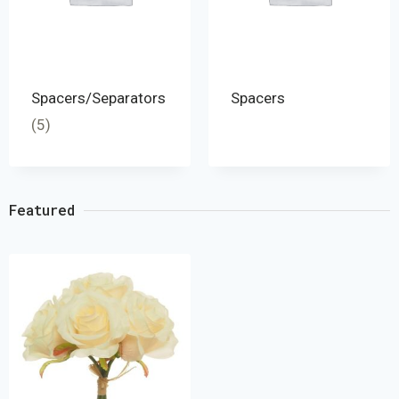
Spacers/Separators
Spacers
(5)
Featured