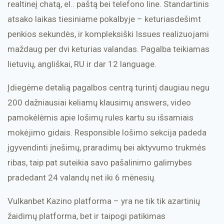
realtineį chatą, el.. paštą bei telefono line. Standartinis
atsako laikas tiesiniame pokalbyje – keturiasdešimt
penkios sekundės, ir kompleksiški Issues realizuojami
maždaug per dvi keturias valandas. Pagalba teikiamas
lietuvių, angliškai, RU ir dar 12 language.
Įdiegėme detalią pagalbos centrą turintį daugiau negu
200 dažniausiai keliamų klausimų answers, video
pamokėlėmis apie lošimų rules kartu su išsamiais
mokėjimo gidais. Responsible lošimo sekcija padeda
įgyvendinti įnešimų, praradimų bei aktyvumo trukmės
ribas, taip pat suteikia savo pašalinimo galimybes
pradedant 24 valandų net iki 6 mėnesių.
Vulkanbet Kazino platforma – yra ne tik tik azartinių
žaidimų platforma, bet ir taipogi patikimas