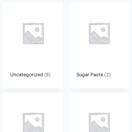
Uncategorized
(8)
Sugar Paste
(2)