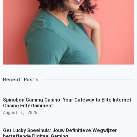
Recent Posts
Spinobon Gaming Casino: Your Gateway to Elite Internet
Casino Entertainment
August 7, 2026
Get Lucky Speelhuis: Jouw Definitieve Wegwijzer
betreffende Digitaal Gaming