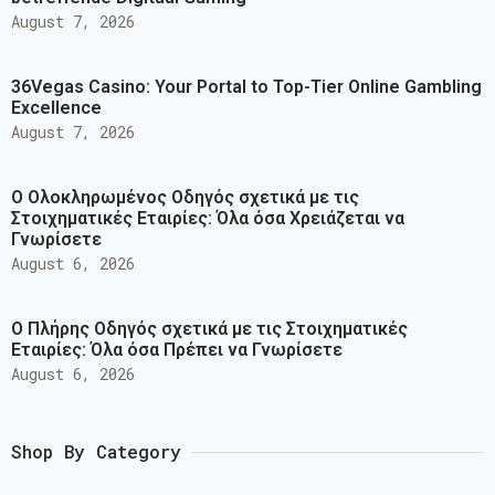
August 7, 2026
36Vegas Casino: Your Portal to Top-Tier Online Gambling
Excellence
August 7, 2026
Ο Ολοκληρωμένος Οδηγός σχετικά με τις
Στοιχηματικές Εταιρίες: Όλα όσα Χρειάζεται να
Γνωρίσετε
August 6, 2026
Ο Πλήρης Οδηγός σχετικά με τις Στοιχηματικές
Εταιρίες: Όλα όσα Πρέπει να Γνωρίσετε
August 6, 2026
Shop By Category