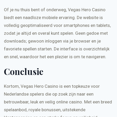
Of je nu thuis bent of onderweg, Vegas Hero Casino
biedt een naadloze mobiele ervaring. De website is
volledig geoptimaliseerd voor smartphones en tablets,
zodat je altijd en overal kunt spelen. Geen gedoe met
downloads; gewoon inloggen via je browser en je
favoriete spellen starten. De interface is overzichtelijk
en snel, waardoor het een plezier is om te navigeren.
Conclusie
Kortom, Vegas Hero Casino is een topkeuze voor
Nederlandse spelers die op zoek zijn naar een
betrouwbaar, leuk en veilig online casino. Met een breed
spelaanbod, royale bonussen, uitstekende