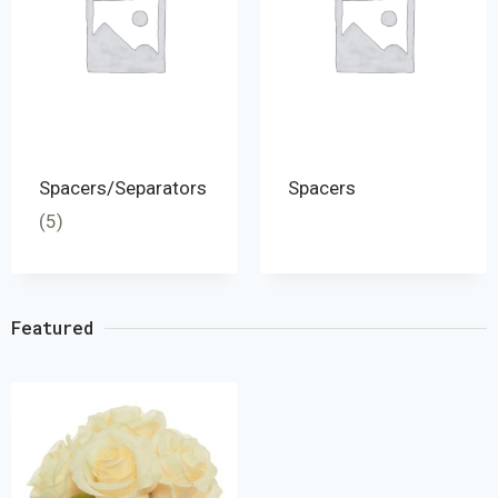
Spacers/Separators
Spacers
(5)
Featured