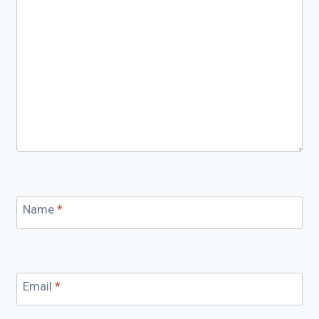
Name
*
Email
*