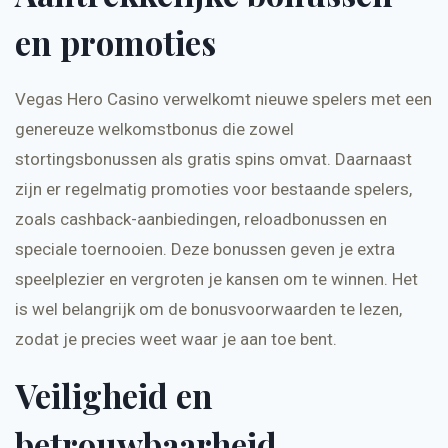
en promoties
Vegas Hero Casino verwelkomt nieuwe spelers met een
genereuze welkomstbonus die zowel
stortingsbonussen als gratis spins omvat. Daarnaast
zijn er regelmatig promoties voor bestaande spelers,
zoals cashback-aanbiedingen, reloadbonussen en
speciale toernooien. Deze bonussen geven je extra
speelplezier en vergroten je kansen om te winnen. Het
is wel belangrijk om de bonusvoorwaarden te lezen,
zodat je precies weet waar je aan toe bent.
Veiligheid en
betrouwbaarheid