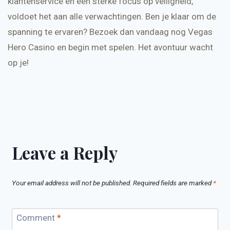
klantenservice en een sterke focus op veiligheid,
voldoet het aan alle verwachtingen. Ben je klaar om de
spanning te ervaren? Bezoek dan vandaag nog Vegas
Hero Casino en begin met spelen. Het avontuur wacht
op je!
Leave a Reply
Your email address will not be published.
Required fields are marked
*
Comment
*