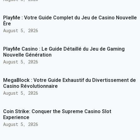
PlayMe : Votre Guide Complet du Jeu de Casino Nouvelle
Ère
August 5, 2026
PlayMe Casino : Le Guide Détaillé du Jeu de Gaming
Nouvelle Génération
August 5, 2026
MegaBlock : Votre Guide Exhaustif du Divertissement de
Casino Révolutionnaire
August 5, 2026
Coin Strike: Conquer the Supreme Casino Slot
Experience
August 5, 2026