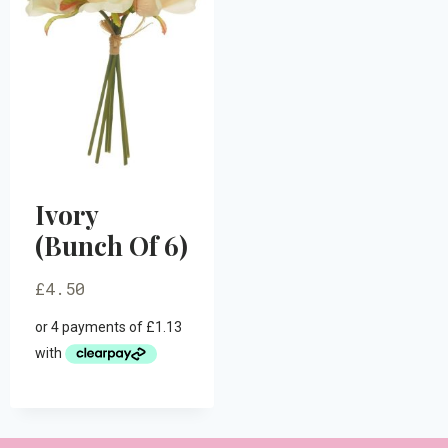
Ivory
(Bunch Of 6)
£
4.50