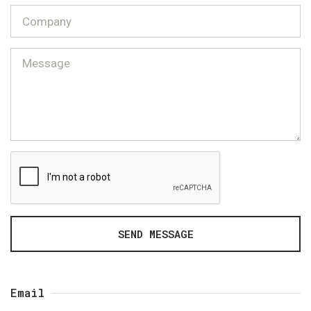
SEND MESSAGE
Email