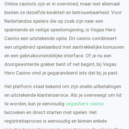
Online casino’s zijn er in overvloed, maar niet allemaal
bieden ze dezelfde kwaliteit en betrouwbaarheid. Voor
Nederlandse spelers die op zoek zijn naar een
spannende en veilige speelomgeving, is Vegas Hero
Casino een uitstekende optie. Dit casino combineert
een uitgebreid spelaanbod met aantrekkelijke bonussen
en een gebruiksvriendelijke interface. Of je nu een
doorgewinterde gokker bent of net begint, bij Vegas
Hero Casino vind je gegarandeerd iets dat bij je past.
Het platform staat bekend om zijn snelle uitbetalingen
en uitstekende klantenservice. Als je overweegt om lid
te worden, kun je eenvoudig
vegashero casino
bezoeken en direct starten met spelen. Het
registratieproces is eenvoudig en binnen enkele