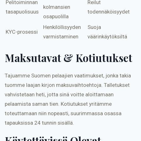
Pelitoiminnan
Reilut
kolmansien
tasapuolisuus
todennäköisyydet
osapuolilla
Henkilöllisyyden
Suoja
KYC-prosessi
varmistaminen
väärinkäytöksiltä
Maksutavat & Kotiutukset
Tajuamme Suomen pelaajien vaatimukset, jonka takia
tuomme laajan kirjon maksuvaihtoehtoja. Talletukset
vahvistetaan heti, jotta sinä voitte aloittamaan
pelaamista saman tien. Kotiutukset yritämme
toteuttamaan niin nopeasti, suurimmassa osassa
tapauksissa 24 tunnin sisällä.
Käytettävissä Olevat