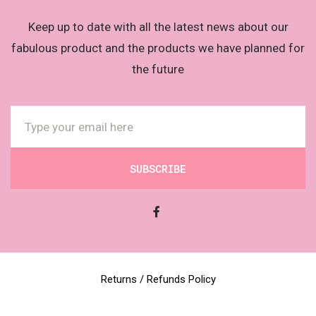
Keep up to date with all the latest news about our
fabulous product and the products we have planned for
the future
SUBSCRIBE
Returns / Refunds Policy