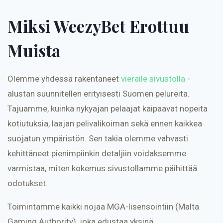
Miksi WeezyBet Erottuu
Muista
Olemme yhdessä rakentaneet
vieraile sivustolla
-
alustan suunnitellen erityisesti Suomen pelureita.
Tajuamme, kuinka nykyajan pelaajat kaipaavat nopeita
kotiutuksia, laajan pelivalikoiman sekä ennen kaikkea
suojatun ympäristön. Sen takia olemme vahvasti
kehittäneet pienimpiinkin detaljiin voidaksemme
varmistaa, miten kokemus sivustollamme päihittää
odotukset.
Toimintamme kaikki nojaa MGA-lisensointiin (Malta
Gaming Authority), joka edustaa yksinä