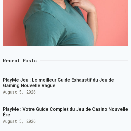
Recent Posts
PlayMe Jeu : Le meilleur Guide Exhaustif du Jeu de
Gaming Nouvelle Vague
August 5, 2026
PlayMe : Votre Guide Complet du Jeu de Casino Nouvelle
Ère
August 5, 2026