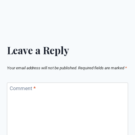
Leave a Reply
Your email address will not be published.
Required fields are marked
*
Comment
*