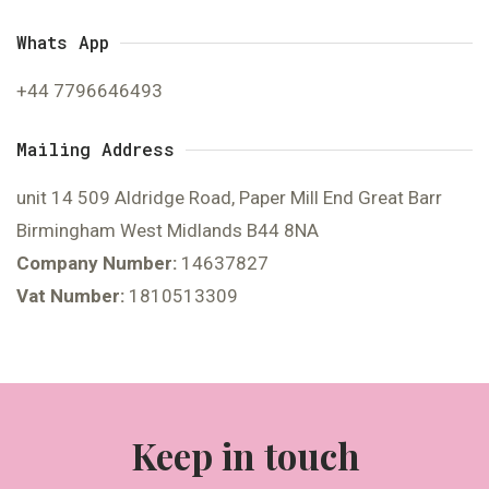
Whats App
+44 7796646493
Mailing Address
unit 14 509 Aldridge Road, Paper Mill End Great Barr
Birmingham West Midlands B44 8NA
Company Number:
14637827
Vat Number:
1810513309
Keep in touch