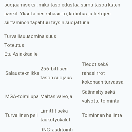
suojaamiseksi, mikä taso edustaa sama tasoa kuten
pankit. Yksittäinen rahasiirto, kotiutus ja tietojen
siirtäminen tapahtuu täysin suojattuna.
Turvallisuusominaisuus
Toteutus
Etu Asiakkaalle
Tiedot sekä
256-bittisen
Salaustekniikka
rahasiirrot
tason suojaus
kokonaan turvassa
Säännelty sekä
MGA-toimilupa
Maltan valvoja
valvottu toiminta
Limittit sekä
Turvallinen peli
Toiminnan hallinta
taukotyökalut
RNG-auditointi