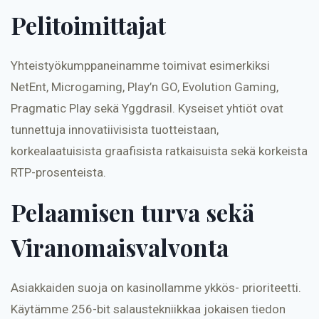
Pelitoimittajat
Yhteistyökumppaneinamme toimivat esimerkiksi
NetEnt, Microgaming, Play’n GO, Evolution Gaming,
Pragmatic Play sekä Yggdrasil. Kyseiset yhtiöt ovat
tunnettuja innovatiivisista tuotteistaan,
korkealaatuisista graafisista ratkaisuista sekä korkeista
RTP-prosenteista.
Pelaamisen turva sekä
Viranomaisvalvonta
Asiakkaiden suoja on kasinollamme ykkös- prioriteetti.
Käytämme 256-bit salaustekniikkaa jokaisen tiedon