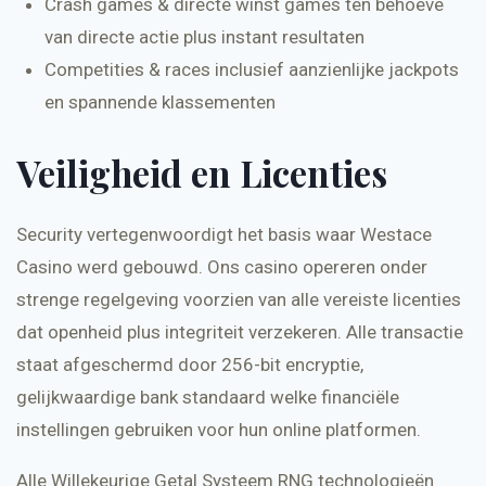
Crash games & directe winst games ten behoeve
van directe actie plus instant resultaten
Competities & races inclusief aanzienlijke jackpots
en spannende klassementen
Veiligheid en Licenties
Security vertegenwoordigt het basis waar Westace
Casino werd gebouwd. Ons casino opereren onder
strenge regelgeving voorzien van alle vereiste licenties
dat openheid plus integriteit verzekeren. Alle transactie
staat afgeschermd door 256-bit encryptie,
gelijkwaardige bank standaard welke financiële
instellingen gebruiken voor hun online platformen.
Alle Willekeurige Getal Systeem RNG technologieën