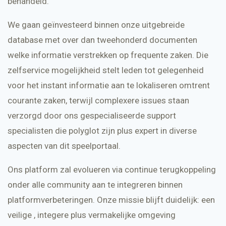
behandeld.
We gaan geïnvesteerd binnen onze uitgebreide
database met over dan tweehonderd documenten
welke informatie verstrekken op frequente zaken. Die
zelfservice mogelijkheid stelt leden tot gelegenheid
voor het instant informatie aan te lokaliseren omtrent
courante zaken, terwijl complexere issues staan
verzorgd door ons gespecialiseerde support
specialisten die polyglot zijn plus expert in diverse
aspecten van dit speelportaal.
Ons platform zal evolueren via continue terugkoppeling
onder alle community aan te integreren binnen
platformverbeteringen. Onze missie blijft duidelijk: een
veilige , integere plus vermakelijke omgeving