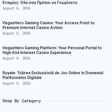
Εταιρίες: Όλα όσα Πρέπει να Γνωρίσετε
August 6, 2026
VegasHero Gaming Casino: Your Access Point to
Premium Internet Casino Action
August 6, 2026
VegasHero Gaming Platform: Your Personal Portal to
High-End Internet Casino Experience
August 6, 2026
Royale: Trăirea Exclusivistă de Joc Online în Domeniul
Platformelor Digitale
August 6, 2026
Shop By Category