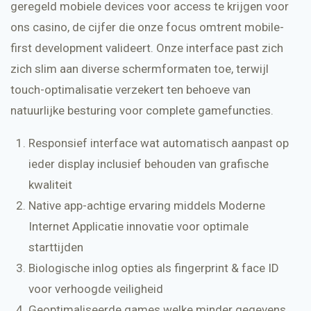
geregeld mobiele devices voor access te krijgen voor
ons casino, de cijfer die onze focus omtrent mobile-
first development valideert. Onze interface past zich
zich slim aan diverse schermformaten toe, terwijl
touch-optimalisatie verzekert ten behoeve van
natuurlijke besturing voor complete gamefuncties.
Responsief interface wat automatisch aanpast op
ieder display inclusief behouden van grafische
kwaliteit
Native app-achtige ervaring middels Moderne
Internet Applicatie innovatie voor optimale
starttijden
Biologische inlog opties als fingerprint & face ID
voor verhoogde veiligheid
Geoptimaliseerde games welke minder gegevens