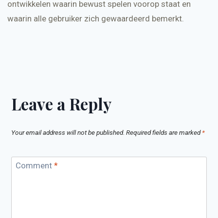
ontwikkelen waarin bewust spelen voorop staat en
waarin alle gebruiker zich gewaardeerd bemerkt.
Leave a Reply
Your email address will not be published.
Required fields are marked
*
Comment
*