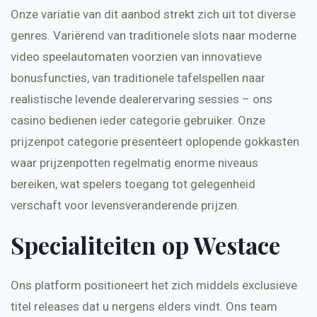
Onze variatie van dit aanbod strekt zich uit tot diverse
genres. Variërend van traditionele slots naar moderne
video speelautomaten voorzien van innovatieve
bonusfuncties, van traditionele tafelspellen naar
realistische levende dealerervaring sessies – ons
casino bedienen ieder categorie gebruiker. Onze
prijzenpot categorie presenteert oplopende gokkasten
waar prijzenpotten regelmatig enorme niveaus
bereiken, wat spelers toegang tot gelegenheid
verschaft voor levensveranderende prijzen.
Specialiteiten op Westace
Ons platform positioneert het zich middels exclusieve
titel releases dat u nergens elders vindt. Ons team