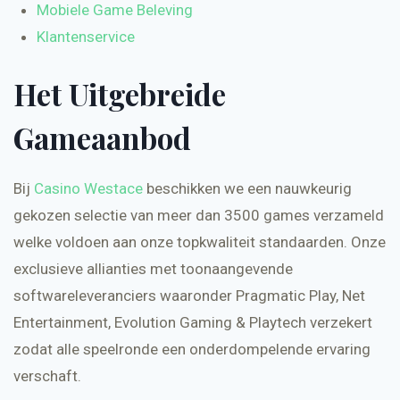
Mobiele Game Beleving
Klantenservice
Het Uitgebreide
Gameaanbod
Bij
Casino Westace
beschikken we een nauwkeurig
gekozen selectie van meer dan 3500 games verzameld
welke voldoen aan onze topkwaliteit standaarden. Onze
exclusieve allianties met toonaangevende
softwareleveranciers waaronder Pragmatic Play, Net
Entertainment, Evolution Gaming & Playtech verzekert
zodat alle speelronde een onderdompelende ervaring
verschaft.