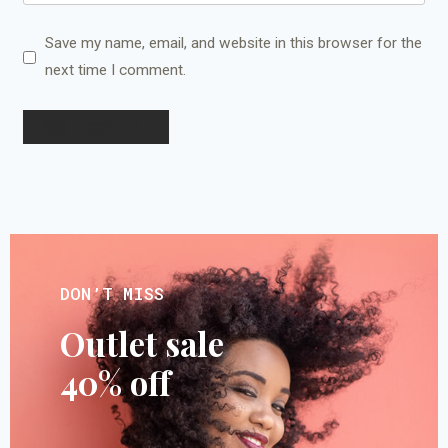
Save my name, email, and website in this browser for the
next time I comment.
DON’T MISS
Outlet sale
40% off