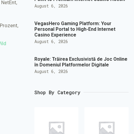
 NetEnt,
August 6, 2026
VegasHero Gaming Platform: Your
Prozent,
Personal Portal to High-End Internet
Casino Experience
August 6, 2026
ild
Royale: Trăirea Exclusivistă de Joc Online
în Domeniul Platformelor Digitale
August 6, 2026
Shop By Category