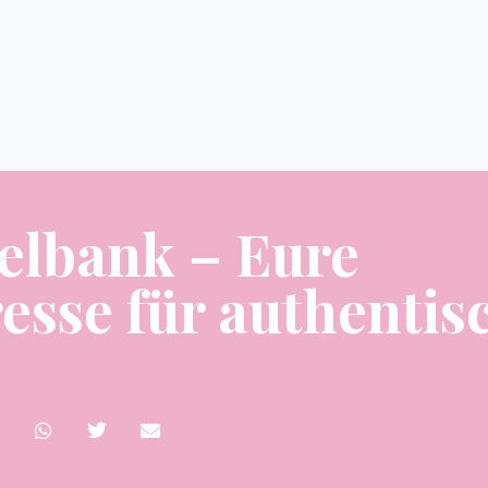
elbank – Eure
esse für authentis