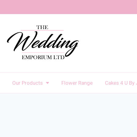
Our Products
Flower Range
Cakes 4 U By 