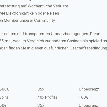
erstattung auf Wöchentliche Verluste
ie Elektronikartikeln oder Reisen
nen Member unserer Community
gerechten und transparenten Umsatzbedingungen. Diese
35 mal, was im Vergleich zur anderen Casinos als spielerfre
ngen finden Sie in diesen ausführlichen Geschäftsbedingung
 500€
35x
Unbegrenzt
Spins
40x Profits
100€
250€
35x
Unbegrenzt