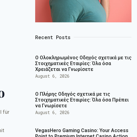
Recent Posts
Ο Ολοκληρωμένος Οδηγός σχετικά με τις
Στοιχηματικές Εταιρίες: Όλα όσα
Χρειάζεται να Γνωρίσετε
August 6, 2026
o
Ο Πλήρης Οδηγός σχετικά με τις
Στοιχηματικές Εταιρίες: Όλα όσα Πρέπει
να Γνωρίσετε
l für
August 6, 2026
it
VegasHero Gaming Casino: Your Access
Point to Premium Internet Casino Action