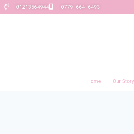
01213564944
0779 664 6493
Home
Our Story