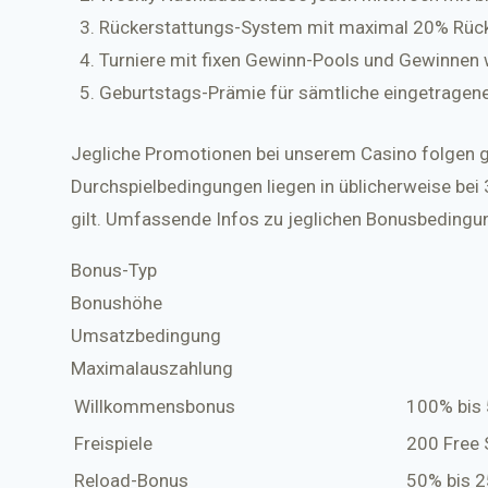
Rückerstattungs-System mit maximal 20% Rück
Turniere mit fixen Gewinn-Pools und Gewinnen w
Geburtstags-Prämie für sämtliche eingetrage
Jegliche Promotionen bei unserem Casino folgen 
Durchspielbedingungen liegen in üblicherweise bei 
gilt. Umfassende Infos zu jeglichen Bonusbedingu
Bonus-Typ
Bonushöhe
Umsatzbedingung
Maximalauszahlung
Willkommensbonus
100% bis
Freispiele
200 Free 
Reload-Bonus
50% bis 