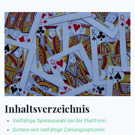
Inhaltsverzeichnis
Vielfältige Spielauswahl bei der Plattform
Sichere und vielfältige Zahlungsoptionen