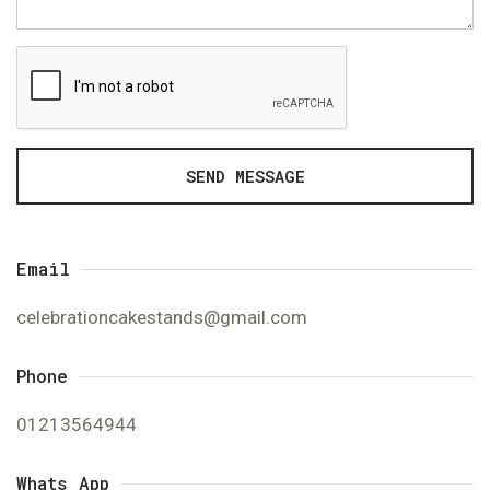
SEND MESSAGE
Email
celebrationcakestands@gmail.com
Phone
01213564944
Whats App