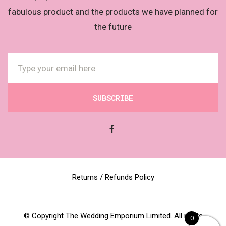
fabulous product and the products we have planned for
the future
SUBSCRIBE
Returns / Refunds Policy
© Copyright The Wedding Emporium Limited. All rights
0