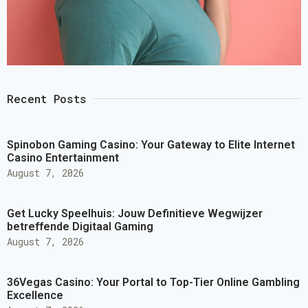
Recent Posts
Spinobon Gaming Casino: Your Gateway to Elite Internet
Casino Entertainment
August 7, 2026
Get Lucky Speelhuis: Jouw Definitieve Wegwijzer
betreffende Digitaal Gaming
August 7, 2026
36Vegas Casino: Your Portal to Top-Tier Online Gambling
Excellence