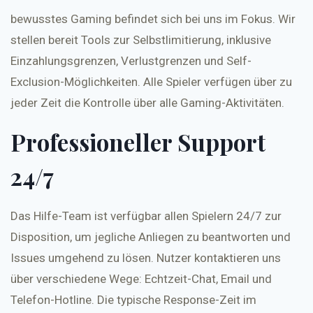
bewusstes Gaming befindet sich bei uns im Fokus. Wir
stellen bereit Tools zur Selbstlimitierung, inklusive
Einzahlungsgrenzen, Verlustgrenzen und Self-
Exclusion-Möglichkeiten. Alle Spieler verfügen über zu
jeder Zeit die Kontrolle über alle Gaming-Aktivitäten.
Professioneller Support
24/7
Das Hilfe-Team ist verfügbar allen Spielern 24/7 zur
Disposition, um jegliche Anliegen zu beantworten und
Issues umgehend zu lösen. Nutzer kontaktieren uns
über verschiedene Wege: Echtzeit-Chat, Email und
Telefon-Hotline. Die typische Response-Zeit im