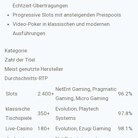
Echtzeit-Übertragungen
Progressive Slots mit ansteigenden Preispools
Video-Poker in klassischen und modernen
Ausführungen
Kategorie
Zahl der Titel
Meist genutzte Hersteller
Durchschnitts-RTP
NetEnt Gaming, Pragmatic
Slots
2.400+
96.2%
Gaming, Micro Gaming
klassische
Evolution, Playtech
350+
97.8%
Tischspiele
Systems
Live-Casino
180+
Evolution, Ezugi Gaming
98.1%