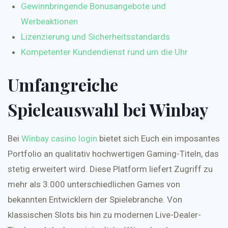
Gewinnbringende Bonusangebote und
Werbeaktionen
Lizenzierung und Sicherheitsstandards
Kompetenter Kundendienst rund um die Uhr
Umfangreiche
Spieleauswahl bei Winbay
Bei
Winbay casino login
bietet sich Euch ein imposantes
Portfolio an qualitativ hochwertigen Gaming-Titeln, das
stetig erweitert wird. Diese Platform liefert Zugriff zu
mehr als 3.000 unterschiedlichen Games von
bekannten Entwicklern der Spielebranche. Von
klassischen Slots bis hin zu modernen Live-Dealer-