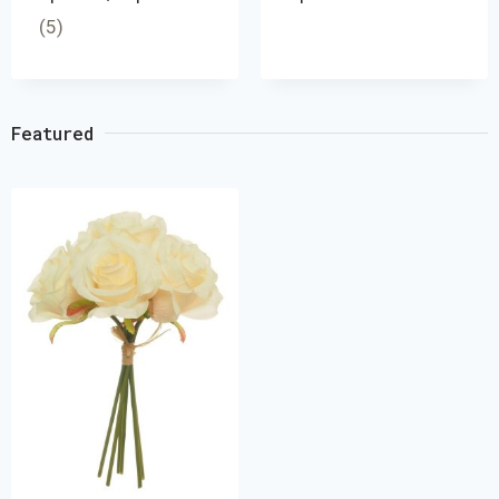
(5)
Featured