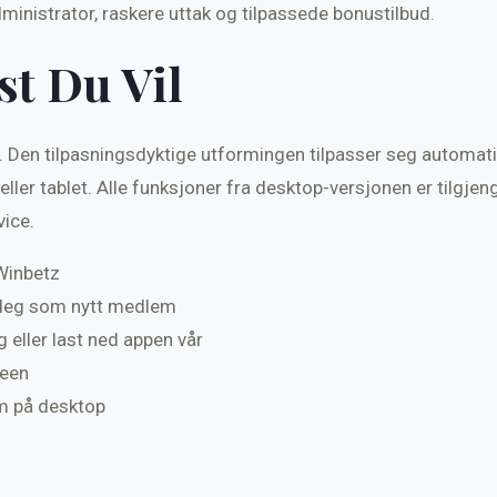
ministrator, raskere uttak og tilpassede bonustilbud.
t Du Vil
p. Den tilpasningsdyktige utformingen tilpasser seg automatis
ller tablet. Alle funksjoner fra desktop-versjonen er tilgjen
vice.
 Winbetz
 deg som nytt medlem
eller last ned appen vår
reen
om på desktop