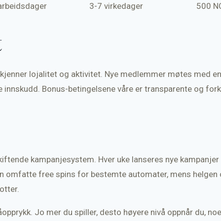
arbeidsdager
3-7 virkedager
500 N
t
kjenner lojalitet og aktivitet. Nye medlemmer møtes med e
e innskudd. Bonus-betingelsene våre er transparente og forkl
skiftende kampanjesystem. Hver uke lanseres nye kampanjer
kan omfatte free spins for bestemte automater, mens helgen 
tter.
opprykk. Jo mer du spiller, desto høyere nivå oppnår du, n