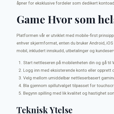
åpner for eksklusive fordeler som dedikert kontoad
Game Hvor som hels
Platformen vår er utviklet med mobile-first prinsip
enhver skjermformat, enten du bruker Android, iOS e
mobil, inkludert innskudd, utbetalinger og kundeser
Start nettleseren på mobilenheten din og gå til
Logg inn med eksisterende konto eller opprett
Velg mellom umiddelbar nettleserbasert gaming 
Bla gjennom spillutvalget tilpasset for touchsc
Begynn spilling med lik kvalitet og hastighet s
Teknisk Ytelse