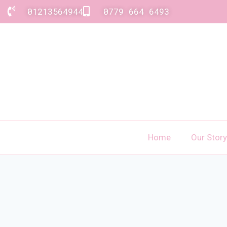
01213564944
0779 664 6493
Home
Our Story