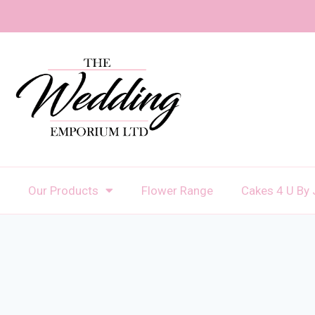
Our Products
Flower Range
Cakes 4 U By 