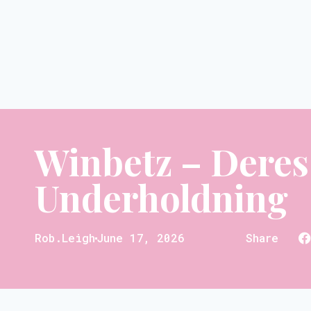
Winbetz – Deres
Underholdning
Rob.leigh
June 17, 2026
Share