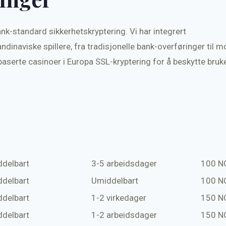
k-standard sikkerhetskryptering. Vi har integrert
ndinaviske spillere, fra tradisjonelle bank-overføringer til 
serte casinoer i Europa SSL-kryptering for å beskytte bruk
delbart
3-5 arbeidsdager
100 N
delbart
Umiddelbart
100 N
delbart
1-2 virkedager
150 N
delbart
1-2 arbeidsdager
150 N