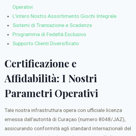
Operativi
L’intero Nostro Assortimento Giochi Integrale
Sistemi di Transazione e Scadenze
Programma di Fedeltà Esclusivo
Supporto Clienti Diversificato
Certificazione e
Affidabilità: I Nostri
Parametri Operativi
Tale nostra infrastruttura opera con ufficiale licenza
emessa dall’autorità di Curaçao (numero 8048/JAZ),
assicurando conformità agli standard internazionali del