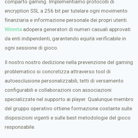
comparto gaming. Implementiamo protocolli di
encryption SSL a 256 bit per tutelare ogni movimento
finanziaria e informazione personale dei propri utenti.
Winnita
adopera generatori di numeri casuali approvati
da enti indipendenti, garantendo equità verificabile in
ogni sessione di gioco.
Il nostro nostro dedizione nella prevenzione del gaming
problematico si concretizza attraverso tool di
autoesclusione personalizzabili, tetti di versamento
configurabili e collaborazioni con associazioni
specializzate nel supporto ai player. Qualunque membro
del gruppo operativo ottiene formazione costante sulle
disposizioni vigenti e sulle best metodologie del gioco
responsabile.