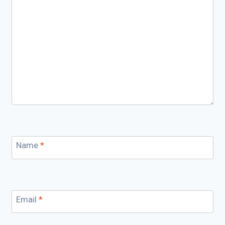
Name
*
Email
*