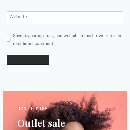
Website
Save my name, email, and website in this browser for the
next time I comment.
DON’T MISS
Outlet sale