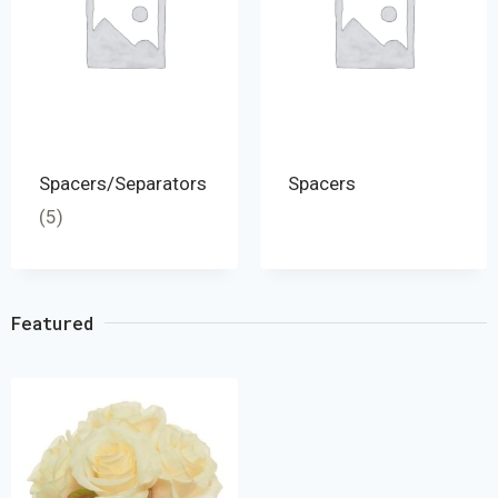
Spacers/Separators
Spacers
(5)
Featured