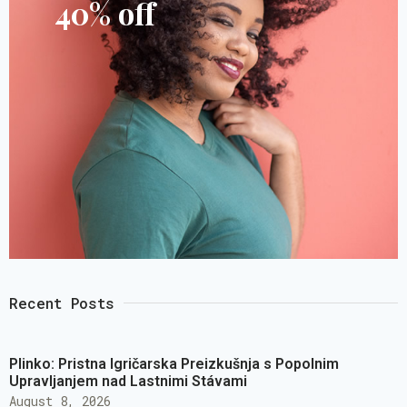
40% off
Recent Posts
Plinko: Pristna Igričarska Preizkušnja s Popolnim
Upravljanjem nad Lastnimi Stávami
August 8, 2026