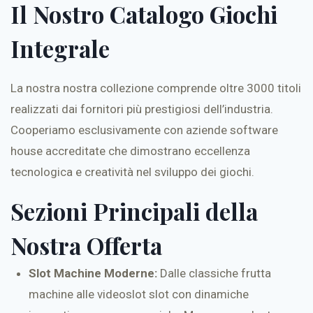
Il Nostro Catalogo Giochi
Integrale
La nostra nostra collezione comprende oltre 3000 titoli
realizzati dai fornitori più prestigiosi dell’industria.
Cooperiamo esclusivamente con aziende software
house accreditate che dimostrano eccellenza
tecnologica e creatività nel sviluppo dei giochi.
Sezioni Principali della
Nostra Offerta
Slot Machine Moderne:
Dalle classiche frutta
machine alle videoslot slot con dinamiche