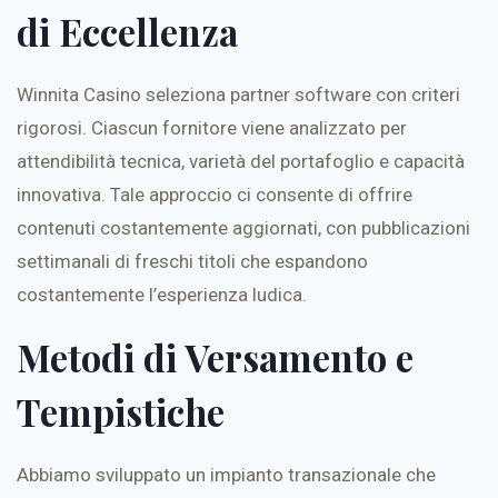
di Eccellenza
Winnita Casino seleziona partner software con criteri
rigorosi. Ciascun fornitore viene analizzato per
attendibilità tecnica, varietà del portafoglio e capacità
innovativa. Tale approccio ci consente di offrire
contenuti costantemente aggiornati, con pubblicazioni
settimanali di freschi titoli che espandono
costantemente l’esperienza ludica.
Metodi di Versamento e
Tempistiche
Abbiamo sviluppato un impianto transazionale che