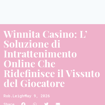
Winnita Casino: L’
Soluzione di
Intrattenimento
Online Che
Ridefinisce il Vissuto
del Giocatore
Rob.leigh
May 9, 2026
Share