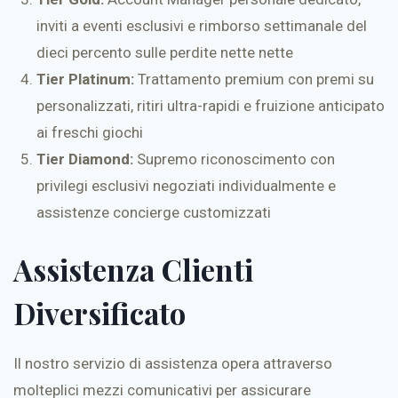
inviti a eventi esclusivi e rimborso settimanale del
dieci percento sulle perdite nette nette
Tier Platinum:
Trattamento premium con premi su
personalizzati, ritiri ultra-rapidi e fruizione anticipato
ai freschi giochi
Tier Diamond:
Supremo riconoscimento con
privilegi esclusivi negoziati individualmente e
assistenze concierge customizzati
Assistenza Clienti
Diversificato
Il nostro servizio di assistenza opera attraverso
molteplici mezzi comunicativi per assicurare