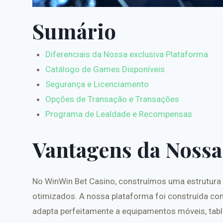
Sumário
Diferenciais da Nossa exclusiva Plataforma
Catálogo de Games Disponíveis
Segurança e Licenciamento
Opções de Transação e Transações
Programa de Lealdade e Recompensas
Vantagens da Nossa
No WinWin Bet Casino, construímos uma estrutura t
otimizados. A nossa plataforma foi construída com
adapta perfeitamente a equipamentos móveis, tabl