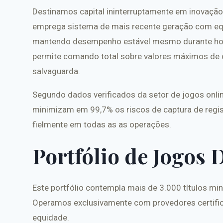
Destinamos capital ininterruptamente em inovação
emprega sistema de mais recente geração com eq
mantendo desempenho estável mesmo durante hor
permite comando total sobre valores máximos de d
salvaguarda.
Segundo dados verificados da setor de jogos onli
minimizam em 99,7% os riscos de captura de regi
fielmente em todas as as operações.
Portfólio de Jogos 
Este portfólio contempla mais de 3.000 títulos mi
Operamos exclusivamente com provedores certific
equidade.