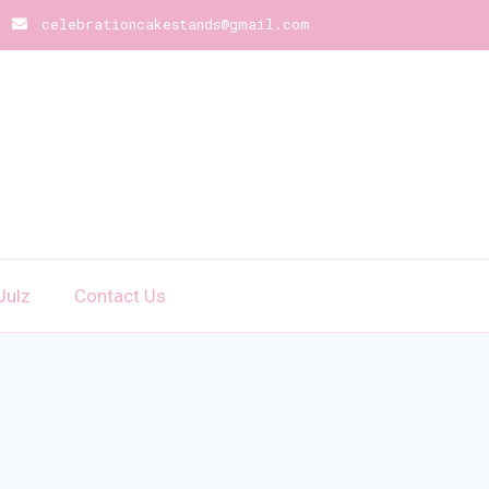
celebrationcakestands@gmail.com
Julz
Contact Us