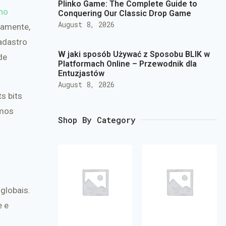
Plinko Game: The Complete Guide to
no
Conquering Our Classic Drop Game
August 8, 2026
camente,
adastro
W jaki sposób Używać z Sposobu BLIK w
de
Platformach Online – Przewodnik dla
Entuzjastów
August 8, 2026
s bits
imos
Shop By Category
globais.
e e