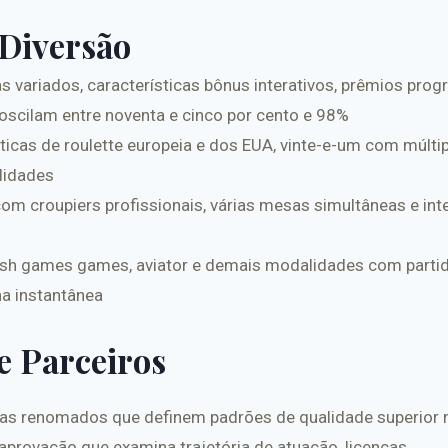
 Diversão
variados, características bônus interativos, prêmios prog
 oscilam entre noventa e cinco por cento e 98%
ticas de roulette europeia e dos EUA, vinte-e-um com múlti
lidades
m croupiers profissionais, várias mesas simultâneas e int
sh games games, aviator e demais modalidades com parti
na instantânea
e Parceiros
s renomados que definem padrões de qualidade superior 
aprovação que examina trajetória de atuação, licenças