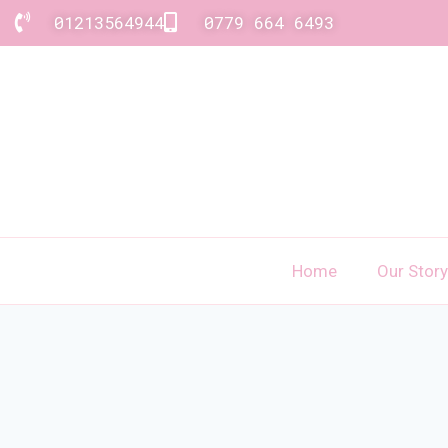
01213564944
0779 664 6493
Home
Our Story