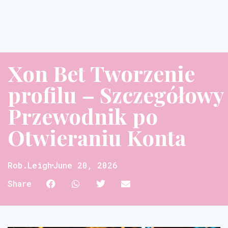
Xon Bet Tworzenie
profilu – Szczegółowy
Przewodnik po
Otwieraniu Konta
Rob.leigh
June 20, 2026
Share