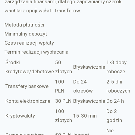
zarządzania finansami, dlatego zapewniamy szeroki
wachlarz opcji wpłat i transferów.
Metoda płatności
Minimalny depozyt
Czas realizacji wpłaty
Termin realizacji wypłacania
Środki
50
1-3 doby
Błyskawicznie
kredytowe/debetowe
złotych
robocze
100
Do 24
2-5 dni
Transfery bankowe
PLN
okresów
roboczych
Konta elektroniczne
30 PLN
Błyskawicznie
Do 24 h
100
Do 2
Kryptowaluty
15-30 min
złotych
godzin
Nie
Prepaid vouchery
50 PLN
Instant